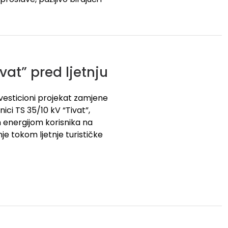
at” pred ljetnju
vesticioni projekat zamjene
ci TS 35/10 kV “Tivat”,
m energijom korisnika na
e tokom ljetnje turističke