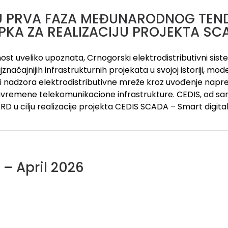
U PRVA FAZA MEĐUNARODNOG TEN
PKA ZA REALIZACIJU PROJEKTA S
nost uveliko upoznata, Crnogorski elektrodistributivni sis
značajnijih infrastrukturnih projekata u svojoj istoriji, mo
a i nadzora elektrodistributivne mreže kroz uvođenje n
avremene telekomunikacione infrastrukture. CEDIS, od sa
RD u cilju realizacije projekta CEDIS SCADA – Smart digital
 – April 2026