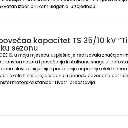
kvatan izbor prilikom ulaganja u zajednicu
povećao kapacitet TS 35/10 kV “Tiv
ičku sezonu
EDIS, u maju mjesecu, uspješno je realizovala značajan in
 transformatora i povećanja instalisane snage u trafostani
oreni uslovi za sigurnije i pouzdanije napajanje električno
vat i okolnih naselja, posebno u periodu povećane potrošnj
nsformatorska stanica “Tivat” predstavlja