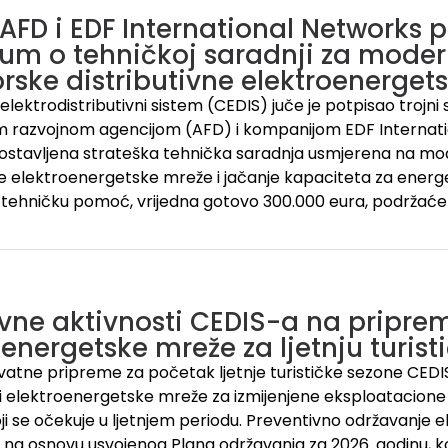
 AFD i EDF International Networks p
um o tehničkoj saradnji za moder
rske distributivne elektroenerget
elektrodistributivni sistem (CEDIS) juče je potpisao trojn
 razvojnom agencijom (AFD) i kompanijom EDF Internatio
ostavljena strateška tehnička saradnja usmjerena na mo
ne elektroenergetske mreže i jačanje kapaciteta za energe
 tehničku pomoć, vrijedna gotovo 300.000 eura, podržaće
ivne aktivnosti CEDIS-a na pripre
oenergetske mreže za ljetnju turis
kvatne pripreme za početak ljetnje turističke sezone CEDIS 
 elektroenergetske mreže za izmijenjene eksploatacione 
oji se očekuje u ljetnjem periodu. Preventivno održavanje
 na osnovu usvojenog Plana održavanja za 2026. godinu, koj