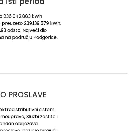
 isti period
no 236.042.883 kWh
je preuzeto 239.139.579 kWh.
,93 odsto. Najveći dio
ima na području Podgorice,
TO PROSLAVE
ktrodistributivni sistem
mouprave, Službi zaštite i
endan obilježava
oslave, pažljivo birajući i