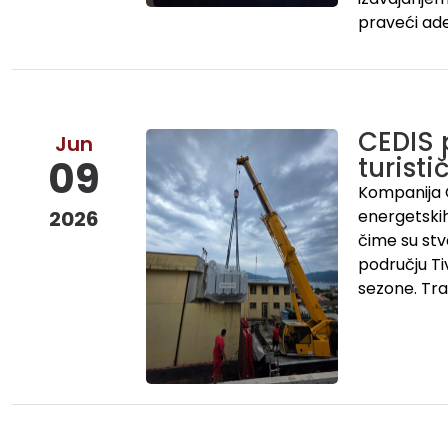
praveći ade
CEDIS 
Jun
turist
09
Kompanija C
2026
energetskih
čime su stv
području Ti
sezone. Tra