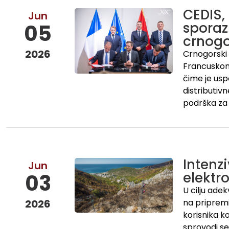
CEDIS,
Jun
sporaz
05
crnogo
2026
Crnogorski 
Francuskom
čime je usp
distributiv
podrška za
Intenz
Jun
elektr
03
U cilju ade
2026
na pripremi
korisnika k
sprovodi se