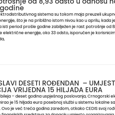
otrošnje od 8,93 odsto u odnosu na
 godine
lektrodistributivnog sistema su tokom maja preuzeli ukup
nergije, što je na približno istom nivou kao u aprilu, kada 
isti period prošle godine zabilježen je rast potrošnje od 8
ne električne energije, oko 33 odsto, isporučen je korisnic
da,
 SLAVI DESETI ROĐENDAN – UMJES
JA VRIJEDNA 15 HILJADA EURA
ileja – deset godina uspješnog poslovanja, Crnogorski ele
irao je 15 hiljada eura posebnoj službi u sistemu lokalne sa
 Ovo je već treća godina zaredom, otkako CEDIS svoj rođ
finansijskih sredstava za donaciju umjesto organizovanja pr