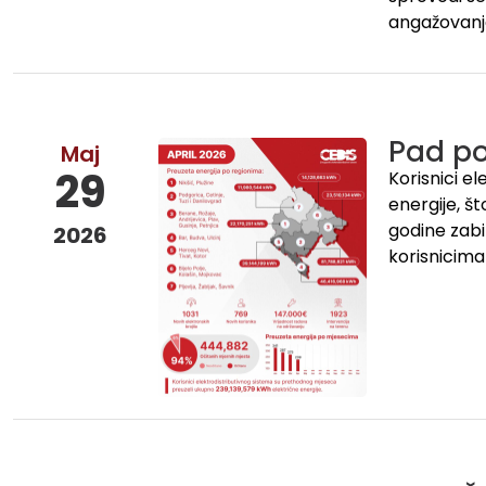
angažovanj
Pad po
Maj
29
Korisnici e
energije, š
godine zabil
2026
korisnicima