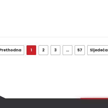
Prethodna
1
2
3
…
57
Sljedeća