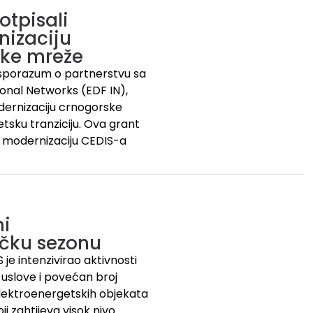
otpisali
nizaciju
ske mreže
i sporazum o partnerstvu sa
nal Networks (EDF IN),
dernizaciju crnogorske
tsku tranziciju. Ova grant
 modernizaciju CEDIS-a
mi
tičku sezonu
je intenzivirao aktivnosti
uslove i povećan broj
 elektroenergetskih objekata
i zahtijeva visok nivo