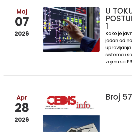
U TOK
Maj
POSTU
07
1
2026
Kako je jav
jedan od naj
upravljanj
sistema i s
zajmu sa EB
Broj 57
Apr
28
2026