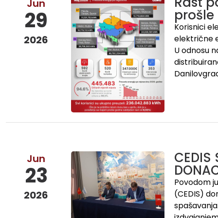
Rast p
Jun
prošle
29
Korisnici e
2026
električne e
U odnosu na 
distribuira
Danilovgra
CEDIS
Jun
DONACI
23
Povodom jub
2026
(CEDIS) don
spašavanja.
izdvajanjem 