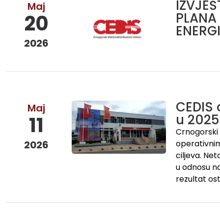
IZVJE
Maj
PLANA 
20
ENERGI
2026
CEDIS 
Maj
u 2025
11
Crnogorski e
2026
operativnim
ciljeva. Net
u odnosu na
rezultat os