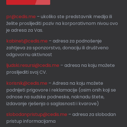
pr@cedis.me
– ukoliko ste predstavnik medija ili
želite proslijediti poziv na korporativnom nivou ovo
je adresa za Vas.
kabinet@cedis.me
–
adresa za podnošenje
zahtjeva za sponzorstvo, donaciju ili društveno
odgovornu aktivnost
ljudski.resursi@cedis.me
– adresa na koju možete
proslijediti svoj CV.
korisnik
@cedis.me
– Adresa na koju mo
žete
podnijeti prigovore i reklamacije (osim onih koji se
odnose na sudske podneske, naknadu štete,
izdavanje rješenja o saglasnosti i kvarove)
slobodanpristup@cedis.me
– adresa za slobodan
pristup informacijama