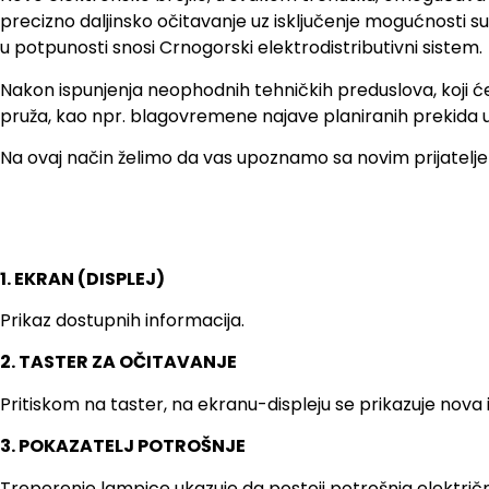
precizno daljinsko očitavanje uz isključenje mogućnosti su
u potpunosti snosi Crnogorski elektrodistributivni sistem.
Nakon ispunjenja neophodnih tehničkih preduslova, koji će 
pruža, kao npr. blagovremene najave planiranih prekida u
Na ovaj način želimo da vas upoznamo sa novim prijatelj
1. EKRAN (DISPLEJ)
Prikaz dostupnih informacija.
2. TASTER ZA OČITAVANJE
Pritiskom na taster, na ekranu-displeju se prikazuje nova 
3. POKAZATELJ POTROŠNJE
Treperenje lampice ukazuje da postoji potrošnja električn