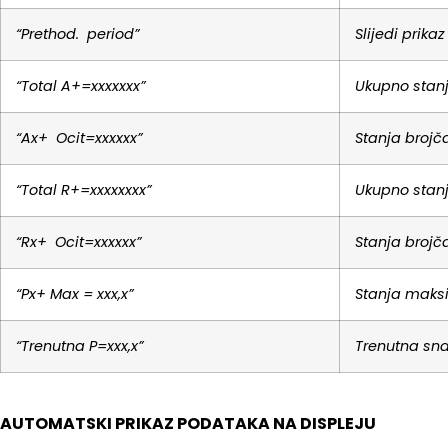
“Prethod. period”
Slijedi prik
“Total A+=xxxxxxx”
Ukupno stanj
“Ax+ Ocit=xxxxxx”
Stanja brojč
“Total R+=xxxxxxxx”
Ukupno stanj
“Rx+ Ocit=xxxxxx”
Stanja brojč
“Px+ Max = xxx,x”
Stanja maks
“Trenutna P=xxx,x”
Trenutna sn
AUTOMATSKI PRIKAZ PODATAKA NA DISPLEJU