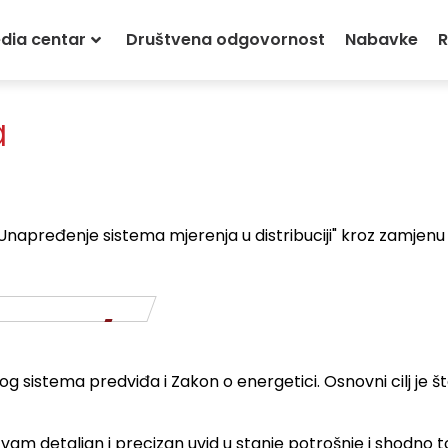
dia centar
Društvena odgovornost
Nabavke
R
a
Unapređenje sistema mjerenja u distribuciji" kroz zamjenu 
nog sistema predviđa i Zakon o energetici. Osnovni cilj je 
am detaljan i precizan uvid u stanje potrošnje i shodno 