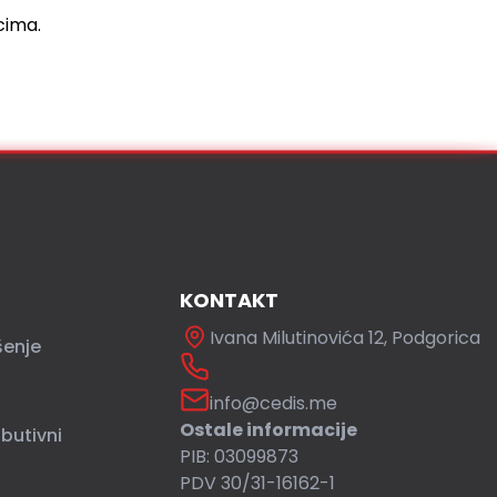
cima.
KONTAKT
Ivana Milutinovića 12, Podgorica
šenje
info@cedis.me
Ostale informacije
ibutivni
PIB: 03099873
PDV 30/31-16162-1