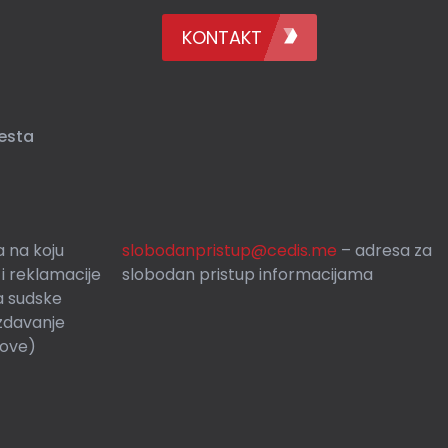
KONTAKT
esta
 na koju
slobodanpristup@cedis.me
– adresa za
 i reklamacije
slobodan pristup informacijama
a sudske
zdavanje
rove)