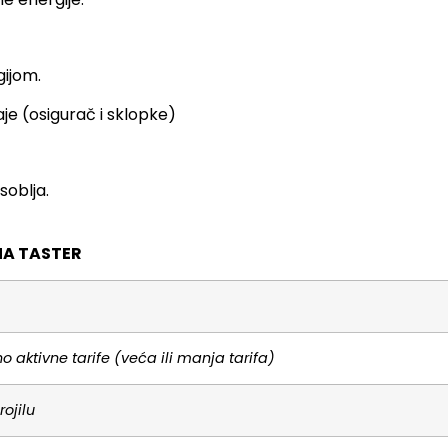
gijom.
je (osigurač i sklopke)
soblja.
NA TASTER
no aktivne tarife (veća ili manja tarifa)
ojilu