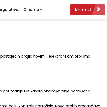
Kontakt
egulativa
O nama
postojećih brojila novim - elektronskim brojilima
što pouzdanije i efikasnije snabdijevanje potrošača
tome bolju kontrolu potrošnje. Novo brojilo omogućava