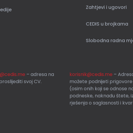
Zahtjevi i ugovori
edije
CEDIS u brojkama
Slobodna radna mj
si@cedis.me
– adresa na
korisnik
@cedis.me
– Adresa
roslijediti svoj CV.
mo
žete podnijeti prigovore
(osim onih koji se odnose n
podneske, naknadu štete, i
rješenja o saglasnosti i kva