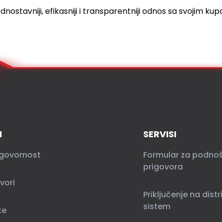
dnostavniji, efikasniji i transparentniji odnos sa svojim kup
I
SERVISI
govornost
Formular za podno
prigovora
vori
Priključenje na distr
sistem
ke