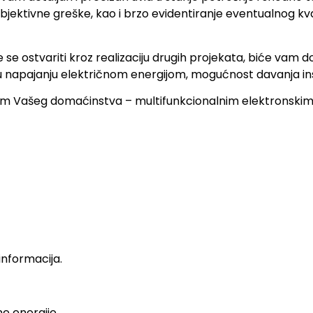
bjektivne greške, kao i brzo evidentiranje eventualnog kva
se ostvariti kroz realizaciju drugih projekata, biće vam do
 napajanju električnom energijom, mogućnost davanja instr
em Vašeg domaćinstva – multifunkcionalnim elektronskim 
informacija.
e energije.