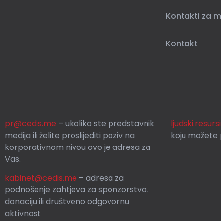
Kontakti za m
Kontakt
pr@cedis.me
– ukoliko ste predstavnik
ljudski.resur
medija ili želite proslijediti poziv na
koju možete p
korporativnom nivou ovo je adresa za
Vas.
kabinet@cedis.me
–
adresa za
podnošenje zahtjeva za sponzorstvo,
donaciju ili društveno odgovornu
aktivnost