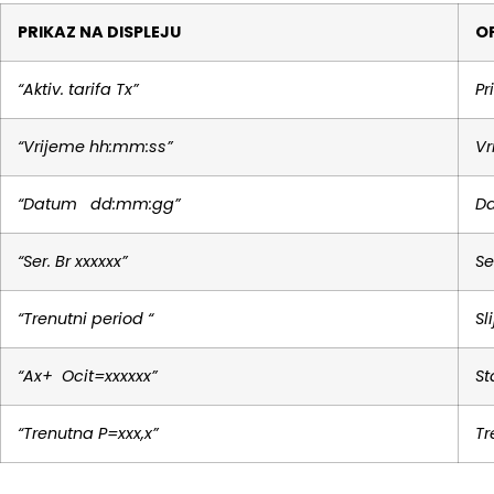
PRIKAZ NA DISPLEJU
OP
“Aktiv. tarifa Tx”
Pr
“Vrijeme hh:mm:ss”
Vr
“Datum dd:mm:gg”
Da
“Ser. Br xxxxxx”
Se
“Trenutni period “
Sl
“Ax+ Ocit=xxxxxx”
St
“Trenutna P=xxx,x”
Tr