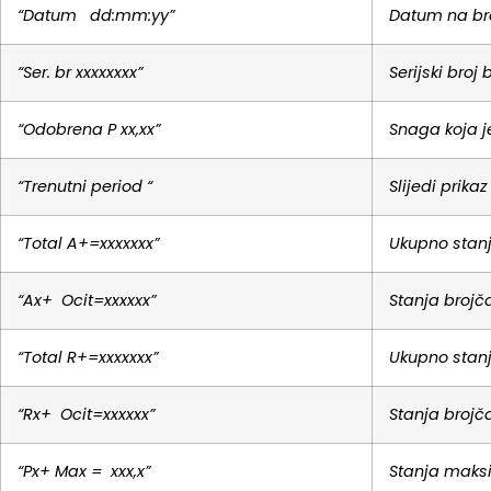
“Datum dd:mm:yy”
Datum na bro
“Ser. br xxxxxxxx”
Serijski broj 
“Odobrena P xx,xx”
Snaga koja j
“Trenutni period “
Slijedi prikaz
“Total A+=xxxxxxx”
Ukupno stanj
“Ax+ Ocit=xxxxxx”
Stanja brojč
“Total R+=xxxxxxx”
Ukupno stanj
“Rx+ Ocit=xxxxxx”
Stanja brojč
“Px+ Max = xxx,x”
Stanja maks