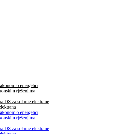
 Zakonom o energetici
zakonskim rješenjima
na DS za solarne elektrane
elektrana
 Zakonom o energetici
zakonskim rješenjima
na DS za solarne elektrane
elektrana