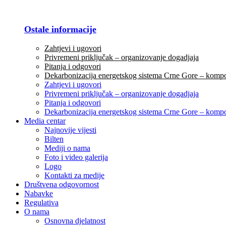
Ostale informacije
Zahtjevi i ugovori
Privremeni priključak – organizovanje dogadjaja
Pitanja i odgovori
Dekarbonizacija energetskog sistema Crne Gore – komp
Zahtjevi i ugovori
Privremeni priključak – organizovanje dogadjaja
Pitanja i odgovori
Dekarbonizacija energetskog sistema Crne Gore – komp
Media centar
Najnovije vijesti
Bilten
Mediji o nama
Foto i video galerija
Logo
Kontakti za medije
Društvena odgovornost
Nabavke
Regulativa
O nama
Osnovna djelatnost