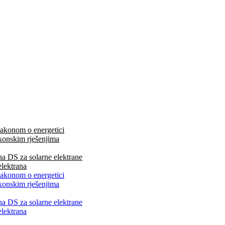
 Zakonom o energetici
zakonskim rješenjima
na DS za solarne elektrane
elektrana
 Zakonom o energetici
zakonskim rješenjima
na DS za solarne elektrane
elektrana