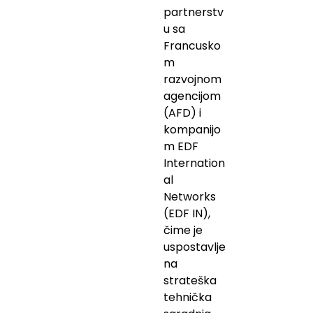
partnerstv
u sa
Francusko
m
razvojnom
agencijom
(AFD) i
kompanijo
m EDF
Internation
al
Networks
(EDF IN),
čime je
uspostavlje
na
strateška
tehnička