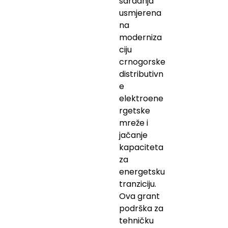
saradnja
usmjerena
na
moderniza
ciju
crnogorske
distributivn
e
elektroene
rgetske
mreže i
jačanje
kapaciteta
za
energetsku
tranziciju.
Ova grant
podrška za
tehničku