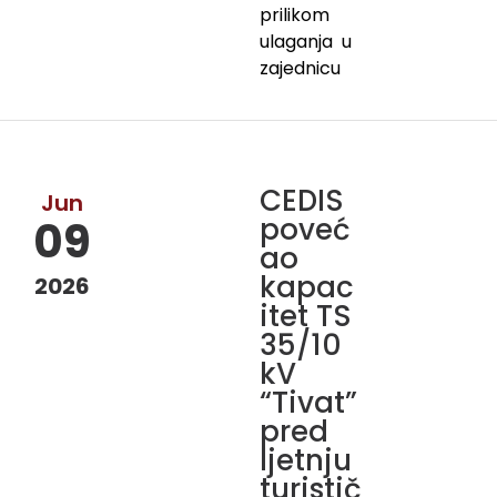
prilikom
ulaganja u
zajednicu
CEDIS
Jun
poveć
09
ao
kapac
2026
itet TS
35/10
kV
“Tivat”
pred
ljetnju
turistič