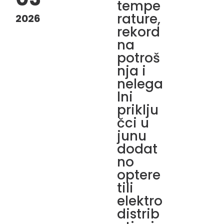
tempe
rature,
2026
rekord
na
potroš
nja i
nelega
lni
priklju
čci u
junu
dodat
no
optere
tili
elektro
distrib