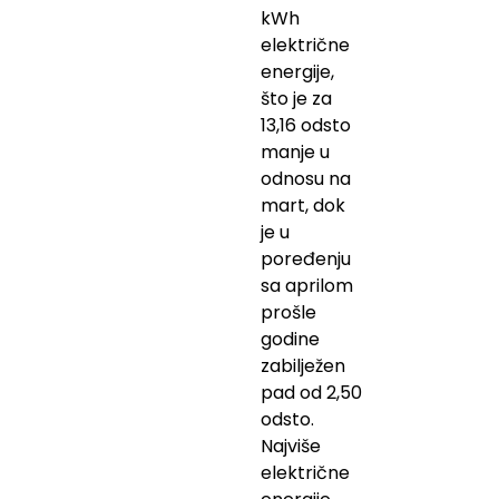
kWh
električne
energije,
što je za
13,16 odsto
manje u
odnosu na
mart, dok
je u
poređenju
sa aprilom
prošle
godine
zabilježen
pad od 2,50
odsto.
Najviše
električne