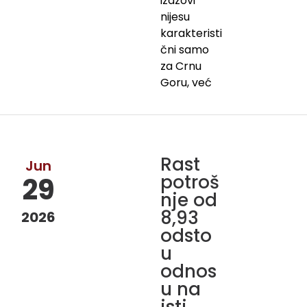
izazovi
nijesu
karakteristi
čni samo
za Crnu
Goru, već
Rast
Jun
potroš
29
nje od
8,93
2026
odsto
u
odnos
u na