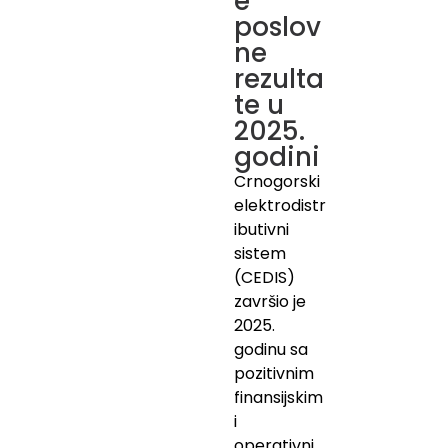
e
poslov
ne
rezulta
te u
2025.
godini
Crnogorski
elektrodistr
ibutivni
sistem
(CEDIS)
završio je
2025.
godinu sa
pozitivnim
finansijskim
i
operativni