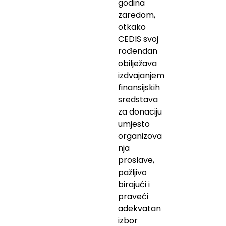
godina
zaredom,
otkako
CEDIS svoj
rođendan
obilježava
izdvajanjem
finansijskih
sredstava
za donaciju
umjesto
organizova
nja
proslave,
pažljivo
birajući i
praveći
adekvatan
izbor