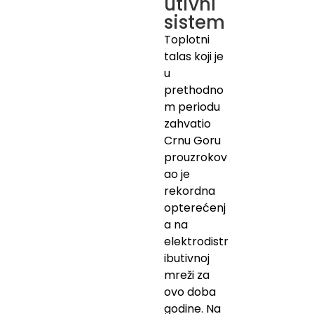
utivni
sistem
Toplotni
talas koji je
u
prethodno
m periodu
zahvatio
Crnu Goru
prouzrokov
ao je
rekordna
opterećenj
a na
elektrodistr
ibutivnoj
mreži za
ovo doba
godine. Na