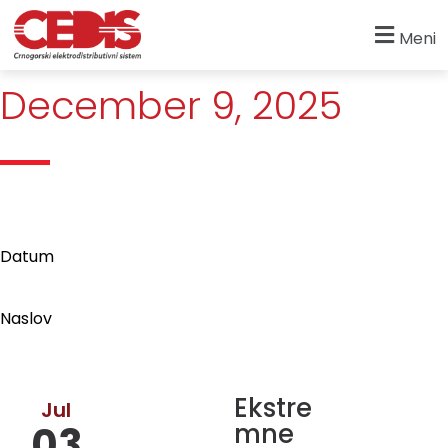
Početna
»
Archives for December 9, 2025
Meni
December 9, 2025
Datum
Naslov
Ekstre
Jul
mne
03