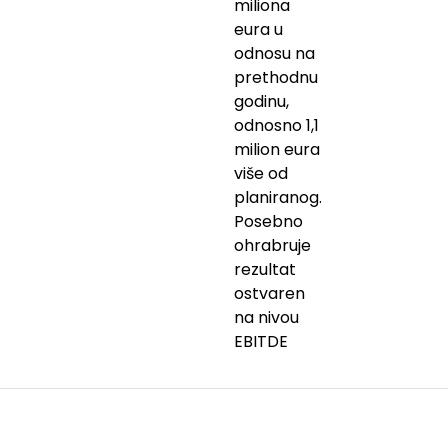
miliona
eura u
odnosu na
prethodnu
godinu,
odnosno 1,1
milion eura
više od
planiranog.
Posebno
ohrabruje
rezultat
ostvaren
na nivou
EBITDE