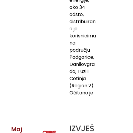
energije,
oko 34
odsto,
distribuiran
o je
korisnicima
na
području
Podgorice,
Danilovgra
da, Tuzi i
Cetinja
(Region 2).
Očitano je
IZVJEŠ
Maj