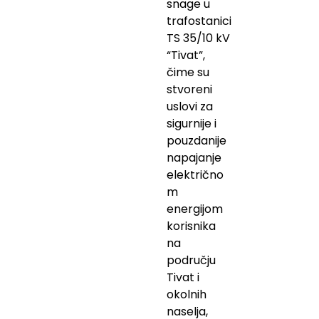
snage u
trafostanici
TS 35/10 kV
“Tivat”,
čime su
stvoreni
uslovi za
sigurnije i
pouzdanije
napajanje
električno
m
energijom
korisnika
na
području
Tivat i
okolnih
naselja,