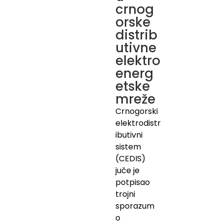
crnog
orske
distrib
utivne
elektro
energ
etske
mreže
Crnogorski
elektrodistr
ibutivni
sistem
(CEDIS)
juče je
potpisao
trojni
sporazum
o