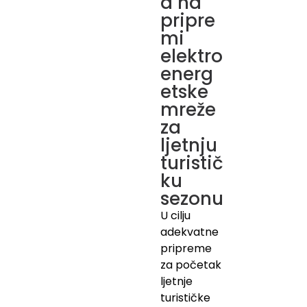
a na
pripre
mi
elektro
energ
etske
mreže
za
ljetnju
turistič
ku
sezonu
U cilju
adekvatne
pripreme
za početak
ljetnje
turističke