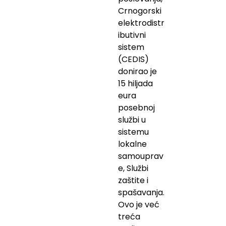
Crnogorski
elektrodistr
ibutivni
sistem
(CEDIS)
donirao je
15 hiljada
eura
posebnoj
službi u
sistemu
lokalne
samouprav
e, Službi
zaštite i
spašavanja.
Ovo je već
treća