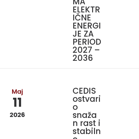
MA
ELEKTR
IČNE
ENERGI
JE ZA
PERIOD
2027 –
2036
CEDIS
Maj
ostvari
11
o
snaža
2026
n rast i
stabiln