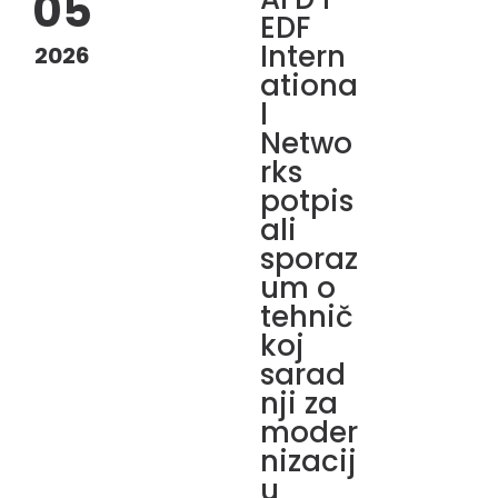
05
EDF
Intern
2026
ationa
l
Netwo
rks
potpis
ali
sporaz
um o
tehnič
koj
sarad
nji za
moder
nizacij
u