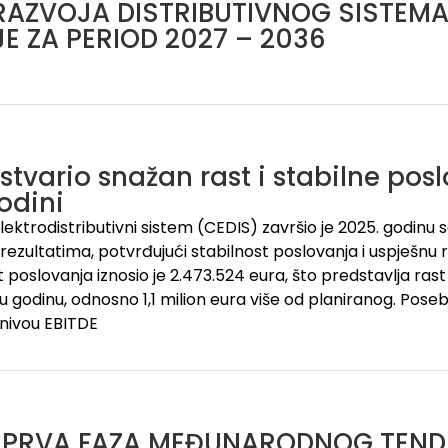
RAZVOJA DISTRIBUTIVNOG SISTEMA
E ZA PERIOD 2027 – 2036
stvario snažan rast i stabilne posl
odini
ektrodistributivni sistem (CEDIS) završio je 2025. godinu sa
ezultatima, potvrđujući stabilnost poslovanja i uspješnu rea
 poslovanja iznosio je 2.473.524 eura, što predstavlja rast
 godinu, odnosno 1,1 milion eura više od planiranog. Pose
nivou EBITDE
 PRVA FAZA MEĐUNARODNOG TEN