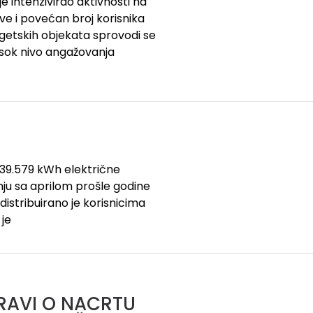
e intenzivirao aktivnosti na
e i povećan broj korisnika
rgetskih objekata sprovodi se
isok nivo angažovanja
.139.579 kWh električne
nju sa aprilom prošle godine
distribuirano je korisnicima
 je
RAVI O NACRTU