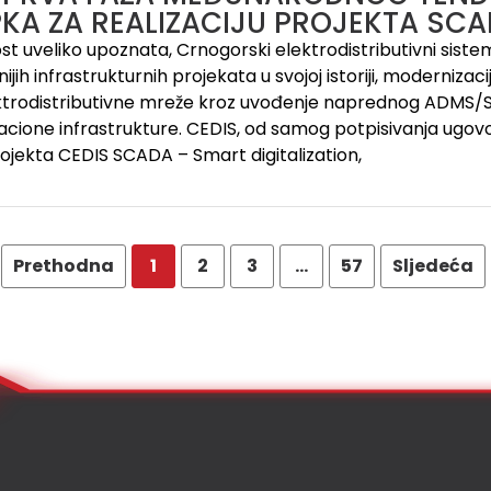
KA ZA REALIZACIJU PROJEKTA SC
ost uveliko upoznata, Crnogorski elektrodistributivni sist
ijih infrastrukturnih projekata u svojoj istoriji, modernizac
ktrodistributivne mreže kroz uvođenje naprednog ADMS
cione infrastrukture. CEDIS, od samog potpisivanja ugovor
rojekta CEDIS SCADA – Smart digitalization,
Prethodna
1
2
3
…
57
Sljedeća