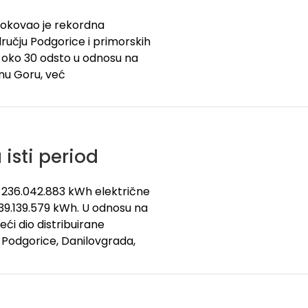
rokovao je rekordna
ručju Podgorice i primorskih
a oko 30 odsto u odnosu na
rnu Goru, već
isti period
o 236.042.883 kWh električne
 239.139.579 kWh. U odnosu na
eći dio distribuirane
u Podgorice, Danilovgrada,