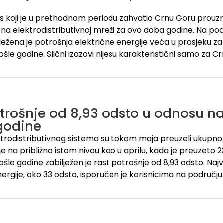
as koji je u prethodnom periodu zahvatio Crnu Goru prouz
na elektrodistributivnoj mreži za ovo doba godine. Na pod
lježena je potrošnja električne energije veća u prosjeku z
rošle godine. Slični izazovi nijesu karakteristični samo za C
trošnje od 8,93 odsto u odnosu na 
godine
ektrodistributivnog sistema su tokom maja preuzeli ukupn
 je na približno istom nivou kao u aprilu, kada je preuzeto
rošle godine zabilježen je rast potrošnje od 8,93 odsto. Najv
nergije, oko 33 odsto, isporučen je korisnicima na područj