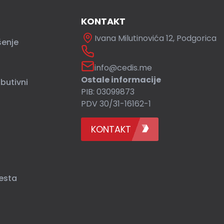
KONTAKT
Ivana Milutinovića 12, Podgorica
šenje
info@cedis.me
Ostale informacije
ibutivni
PIB: 03099873
PDV 30/31-16162-1
KONTAKT
esta