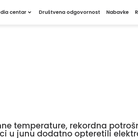
dia centar
Društvena odgovornost
Nabavke
R
ne temperature, rekordna potrošn
čci u junu dodatno opteretili elektr