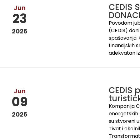
CEDIS 
Jun
DONACI
23
Povodom jubi
2026
(CEDIS) donir
spašavanja. 
finansijskih 
adekvatan iz
CEDIS p
Jun
turisti
09
Kompanija CE
2026
energetskih 
su stvoreni u
Tivat i okol
Transformato