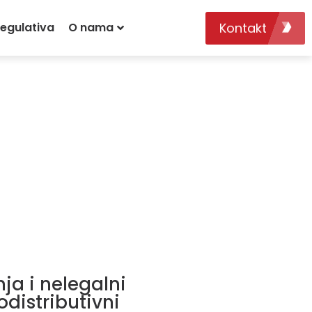
Kontakt
egulativa
O nama
ja i nelegalni
odistributivni