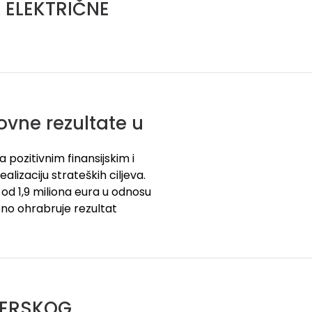
 ELEKTRIČNE
ovne rezultate u
 pozitivnim finansijskim i
lizaciju strateških ciljeva.
 od 1,9 miliona eura u odnosu
bno ohrabruje rezultat
DERSKOG