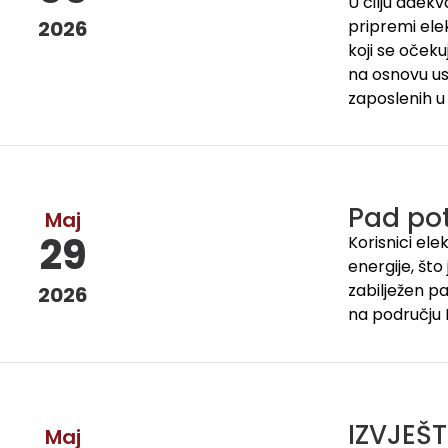
U cilju adekv
2026
pripremi ele
koji se oček
na osnovu us
zaposlenih u
Pad pot
Maj
29
Korisnici ele
energije, št
zabilježen pa
2026
na području P
IZVJEŠ
Maj