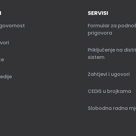
I
SERVISI
govornost
Formular za podno
prigovora
vori
Priključenje na distr
sistem
ke
Zahtjevi i ugovori
edije
CEDIS u brojkama
Slobodna radna mj