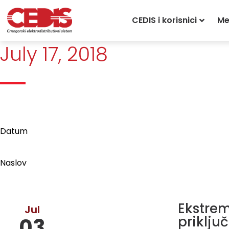
Početna
»
Archives for July 17, 2018
CEDIS i korisnici
Me
July 17, 2018
Datum
Naslov
Ekstrem
Jul
priklju
03