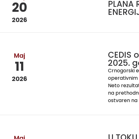
PLANA 
20
ENERGIJ
2026
CEDIS o
Maj
2025. g
11
Crnogorski el
2026
operativnim r
Neto rezultat
na prethodnu
ostvaren na 
U TOKU
Maj