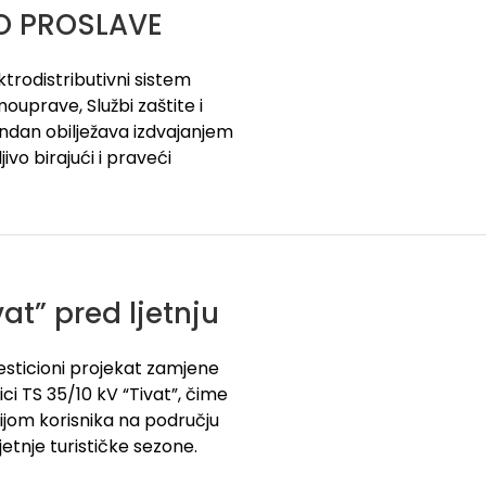
O PROSLAVE
trodistributivni sistem
ouprave, Službi zaštite i
ndan obilježava izdvajanjem
ivo birajući i praveći
at” pred ljetnju
esticioni projekat zamjene
i TS 35/10 kV “Tivat”, čime
gijom korisnika na području
etnje turističke sezone.