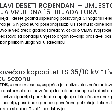
SLAVI DESETI ROĐENDAN – UMJEST
JA VRIJEDNA 15 HILJADA EURA
leja – deset godina uspješnog poslovanja, Crnogorski elek
ao je 15 hiljada eura posebnoj službi u sistemu lokalne sam
Ovo je već treća godina zaredom, otkako CEDIS svoj rođe
sredstava za donaciju umjesto organizovanja proslave, pažlj
bor prilikom ulaganja u zajednicu
ovećao kapacitet TS 35/10 kV “Tiv
čku sezonu
DIS, u maju mjesecu, uspješno je realizovala značajan inv
transformatora i povećanja instalisane snage u trafostanic
slovi za sigurnije i pouzdanije napajanje električnom ener
nih naselja, posebno u periodu povećane potrošnje tokom lj
rska stanica “Tivat” predstavlja