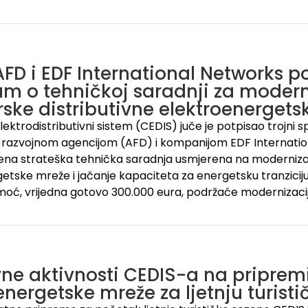
AFD i EDF International Networks po
m o tehničkoj saradnji za modern
ske distributivne elektroenergets
lektrodistributivni sistem (CEDIS) juče je potpisao trojni
razvojnom agencijom (AFD) i kompanijom EDF Internation
jena strateška tehnička saradnja usmjerena na modernizac
etske mreže i jačanje kapaciteta za energetsku tranzicij
oć, vrijedna gotovo 300.000 eura, podržaće modernizaci
vne aktivnosti CEDIS-a na priprem
energetske mreže za ljetnju turist