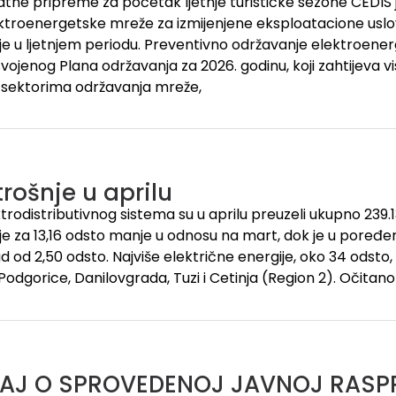
atne pripreme za početak ljetnje turističke sezone CEDIS j
ktroenergetske mreže za izmijenjene eksploatacione uslov
uje u ljetnjem periodu. Preventivno održavanje elektroene
vojenog Plana održavanja za 2026. godinu, koji zahtijeva v
 sektorima održavanja mreže,
rošnje u aprilu
ktrodistributivnog sistema su u aprilu preuzeli ukupno 239
o je za 13,16 odsto manje u odnosu na mart, dok je u poređe
d od 2,50 odsto. Najviše električne energije, oko 34 odsto, 
odgorice, Danilovgrada, Tuzi i Cetinja (Region 2). Očitano
TAJ O SPROVEDENOJ JAVNOJ RASP