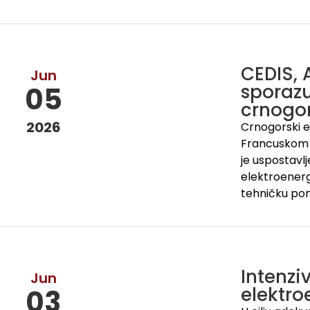
CEDIS, 
Jun
sporazu
05
crnogor
2026
Crnogorski e
Francuskom 
je uspostavl
elektroenerg
tehničku pom
Intenzi
Jun
elektro
03