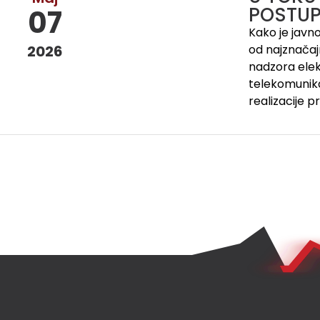
POSTUP
07
Kako je javn
2026
od najznačajn
nadzora ele
telekomunika
realizacije p