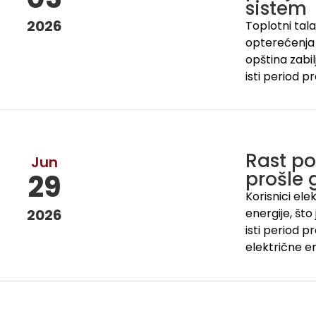
sistem
2026
Toplotni tal
opterećenja 
opština zabi
isti period p
Rast po
Jun
prošle 
29
Korisnici el
2026
energije, što
isti period p
električne e