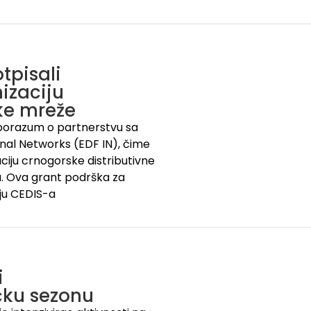
tpisali
izaciju
ke mreže
 sporazum o partnerstvu sa
al Networks (EDF IN), čime
iju crnogorske distributivne
u. Ova grant podrška za
ju CEDIS-a
i
ičku sezonu