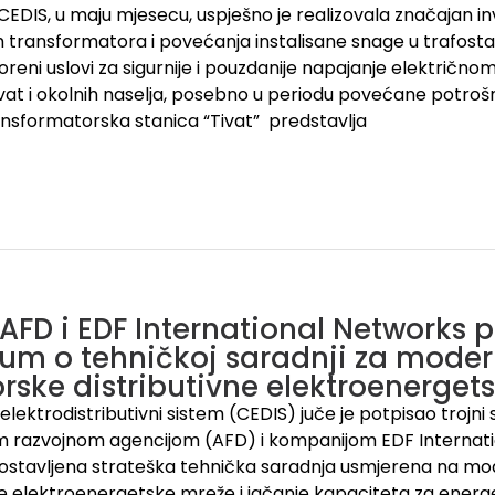
EDIS, u maju mjesecu, uspješno je realizovala značajan in
 transformatora i povećanja instalisane snage u trafostani
oreni uslovi za sigurnije i pouzdanije napajanje električno
vat i okolnih naselja, posebno u periodu povećane potrošnj
nsformatorska stanica “Tivat” predstavlja
 AFD i EDF International Networks p
um o tehničkoj saradnji za moder
rske distributivne elektroenerget
elektrodistributivni sistem (CEDIS) juče je potpisao trojn
 razvojnom agencijom (AFD) i kompanijom EDF Internatio
ostavljena strateška tehnička saradnja usmjerena na mo
ne elektroenergetske mreže i jačanje kapaciteta za energe