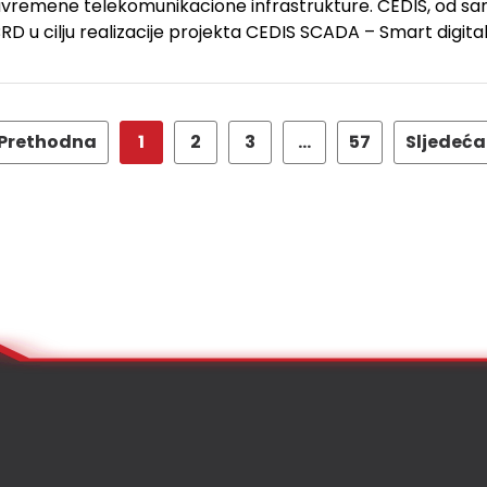
avremene telekomunikacione infrastrukture. CEDIS, od sa
RD u cilju realizacije projekta CEDIS SCADA – Smart digital
Prethodna
1
2
3
…
57
Sljedeća