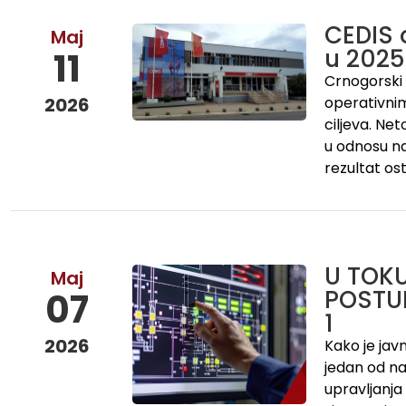
CEDIS 
Maj
u 2025
11
Crnogorski e
2026
operativnim
ciljeva. Net
u odnosu na
rezultat os
U TOK
Maj
POSTU
07
1
2026
Kako je jav
jedan od naj
upravljanj