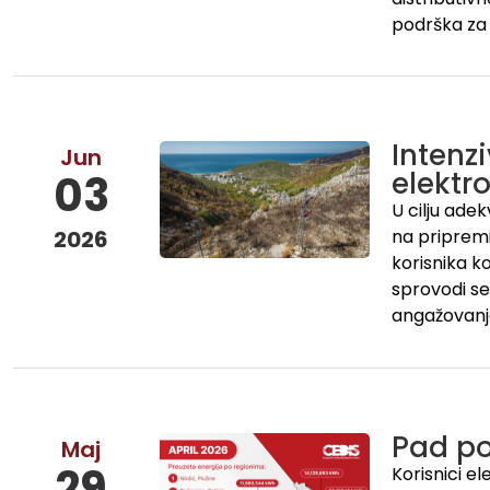
podrška za
Intenz
Jun
elektr
03
U cilju ade
2026
na pripremi
korisnika k
sprovodi se
angažovanj
Pad po
Maj
29
Korisnici e