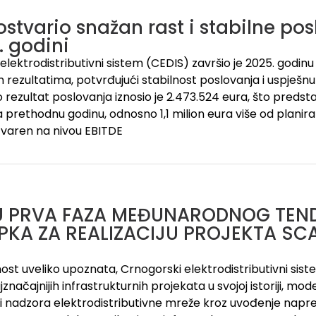
ostvario snažan rast i stabilne pos
. godini
lektrodistributivni sistem (CEDIS) završio je 2025. godinu 
 rezultatima, potvrđujući stabilnost poslovanja i uspješnu 
o rezultat poslovanja iznosio je 2.473.524 eura, što predsta
 prethodnu godinu, odnosno 1,1 milion eura više od plani
tvaren na nivou EBITDE
U PRVA FAZA MEĐUNARODNOG TEN
PKA ZA REALIZACIJU PROJEKTA S
nost uveliko upoznata, Crnogorski elektrodistributivni sis
značajnijih infrastrukturnih projekata u svojoj istoriji, mo
a i nadzora elektrodistributivne mreže kroz uvođenje n