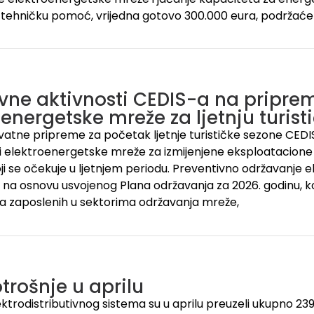
 tehničku pomoć, vrijedna gotovo 300.000 eura, podržaće
ivne aktivnosti CEDIS-a na pripre
oenergetske mreže za ljetnju turis
kvatne pripreme za početak ljetnje turističke sezone CEDIS 
 elektroenergetske mreže za izmijenjene eksploatacione 
oji se očekuje u ljetnjem periodu. Preventivno održavanje
 na osnovu usvojenog Plana održavanja za 2026. godinu, koj
a zaposlenih u sektorima održavanja mreže,
trošnje u aprilu
lektrodistributivnog sistema su u aprilu preuzeli ukupno 23