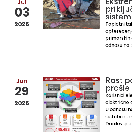
Ekstre
Jul
priklju
03
sistem
2026
Toplotni ta
opterećenja
primorskih 
odnosu na is
Rast p
Jun
prošle
29
Korisnici e
2026
električne e
U odnosu na 
distribuira
Danilovgra