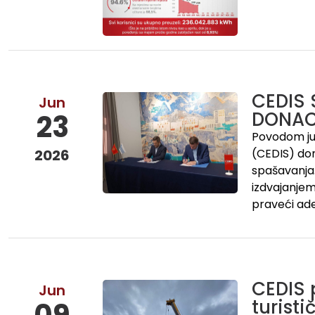
CEDIS
Jun
DONACI
23
Povodom jub
2026
(CEDIS) don
spašavanja.
izdvajanjem 
praveći ade
CEDIS 
Jun
turist
09