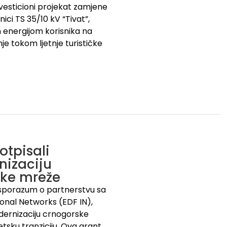
vesticioni projekat zamjene
ci TS 35/10 kV “Tivat”,
m energijom korisnika na
e tokom ljetnje turističke
otpisali
nizaciju
ske mreže
i sporazum o partnerstvu sa
nal Networks (EDF IN),
dernizaciju crnogorske
tsku tranziciju. Ova grant