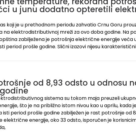
mne temperature, rekordna potrošn
čci u junu dodatno opteretili elekt
las koji je u prethodnom periodu zahvatio Crnu Goru pro
 na elektrodistributivnoj mreži za ovo doba godine. Na po
opština zabilježena je potrošnja električne energije veća 
ti period prošle godine. Slični izazovi nijesu karakteristi
otrošnje od 8,93 odsto u odnosu na
 godine
lektrodistributivnog sistema su tokom maja preuzeli ukup
nergije, što je na približno istom nivou kao u aprilu, kada 
isti period prošle godine zabilježen je rast potrošnje od 8
ne električne energije, oko 33 odsto, isporučen je korisnic
da,