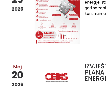
energije, š
godine zabil
2026
korisnicima
IZVJE
Maj
PLANA 
20
ENERGI
2026