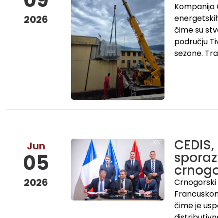
Kompanija C
2026
energetskih
čime su stv
području Ti
sezone. Tra
CEDIS,
Jun
sporaz
05
crnogo
2026
Crnogorski 
Francuskom
čime je usp
distributiv