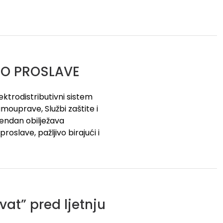
TO PROSLAVE
ktrodistributivni sistem
mouprave, Službi zaštite i
endan obilježava
oslave, pažljivo birajući i
at” pred ljetnju