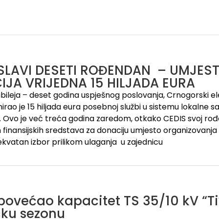
 SLAVI DESETI ROĐENDAN – UMJES
JA VRIJEDNA 15 HILJADA EURA
ileja – deset godina uspješnog poslovanja, Crnogorski ele
irao je 15 hiljada eura posebnoj službi u sistemu lokalne sa
 Ovo je već treća godina zaredom, otkako CEDIS svoj rođ
finansijskih sredstava za donaciju umjesto organizovanja pr
kvatan izbor prilikom ulaganja u zajednicu
povećao kapacitet TS 35/10 kV “Tiv
ičku sezonu