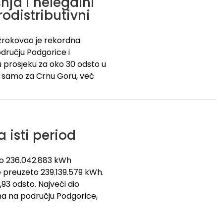
ja i nelegalni
rodistributivni
uzrokovao je rekordna
dručju Podgorice i
u prosjeku za oko 30 odsto u
čni samo za Crnu Goru, već
 isti period
no 236.042.883 kWh
je preuzeto 239.139.579 kWh.
,93 odsto. Najveći dio
ima na području Podgorice,