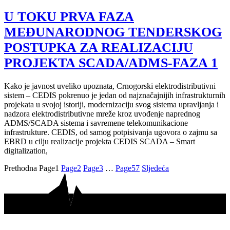
U TOKU PRVA FAZA
MEĐUNARODNOG TENDERSKOG
POSTUPKA ZA REALIZACIJU
PROJEKTA SCADA/ADMS-FAZA 1
Kako je javnost uveliko upoznata, Crnogorski elektrodistributivni
sistem – CEDIS pokrenuo je jedan od najznačajnijih infrastrukturnih
projekata u svojoj istoriji, modernizaciju svog sistema upravljanja i
nadzora elektrodistributivne mreže kroz uvođenje naprednog
ADMS/SCADA sistema i savremene telekomunikacione
infrastrukture. CEDIS, od samog potpisivanja ugovora o zajmu sa
EBRD u cilju realizacije projekta CEDIS SCADA – Smart
digitalization,
Prethodna
Page
1
Page
2
Page
3
…
Page
57
Sljedeća