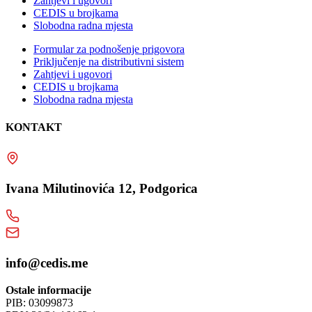
Zahtjevi i ugovori
CEDIS u brojkama
Slobodna radna mjesta
Formular za podnošenje prigovora
Priključenje na distributivni sistem
Zahtjevi i ugovori
CEDIS u brojkama
Slobodna radna mjesta
KONTAKT
Ivana Milutinovića 12, Podgorica
info@cedis.me
Ostale informacije
PIB: 03099873