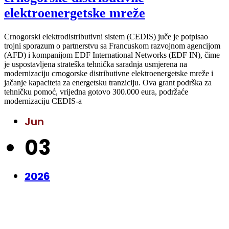
elektroenergetske mreže
Crnogorski elektrodistributivni sistem (CEDIS) juče je potpisao
trojni sporazum o partnerstvu sa Francuskom razvojnom agencijom
(AFD) i kompanijom EDF International Networks (EDF IN), čime
je uspostavljena strateška tehnička saradnja usmjerena na
modernizaciju crnogorske distributivne elektroenergetske mreže i
jačanje kapaciteta za energetsku tranziciju. Ova grant podrška za
tehničku pomoć, vrijedna gotovo 300.000 eura, podržaće
modernizaciju CEDIS-a
Jun
03
2026