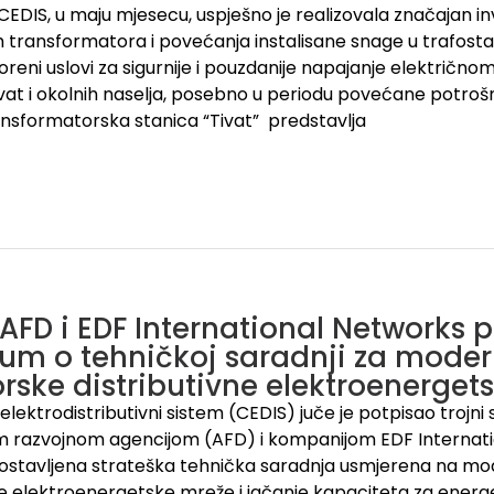
EDIS, u maju mjesecu, uspješno je realizovala značajan in
 transformatora i povećanja instalisane snage u trafostani
oreni uslovi za sigurnije i pouzdanije napajanje električno
vat i okolnih naselja, posebno u periodu povećane potrošnj
nsformatorska stanica “Tivat” predstavlja
 AFD i EDF International Networks p
um o tehničkoj saradnji za moder
rske distributivne elektroenerget
elektrodistributivni sistem (CEDIS) juče je potpisao trojn
 razvojnom agencijom (AFD) i kompanijom EDF Internatio
ostavljena strateška tehnička saradnja usmjerena na mo
ne elektroenergetske mreže i jačanje kapaciteta za energe