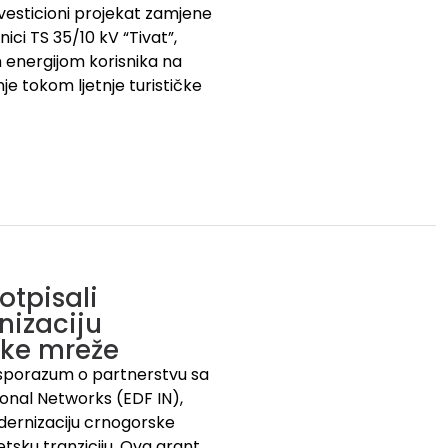
vesticioni projekat zamjene
ci TS 35/10 kV “Tivat”,
m energijom korisnika na
e tokom ljetnje turističke
otpisali
nizaciju
ske mreže
i sporazum o partnerstvu sa
nal Networks (EDF IN),
dernizaciju crnogorske
tsku tranziciju. Ova grant