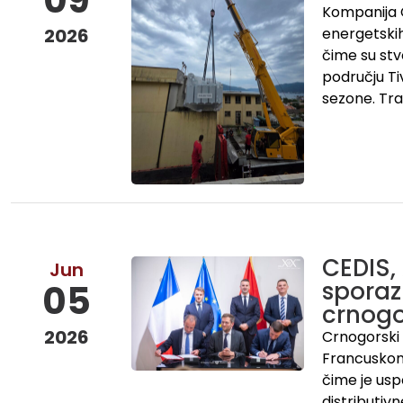
Kompanija C
2026
energetskih
čime su stv
području Ti
sezone. Tra
CEDIS,
Jun
sporaz
05
crnogo
2026
Crnogorski 
Francuskom
čime je usp
distributiv