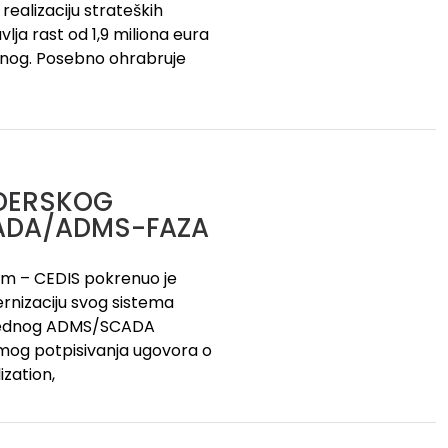
realizaciju strateških
vlja rast od 1,9 miliona eura
ranog. Posebno ohrabruje
DERSKOG
CADA/ADMS-FAZA
tem – CEDIS pokrenuo je
dernizaciju svog sistema
aprednog ADMS/SCADA
mog potpisivanja ugovora o
ization,