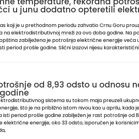
mne temperature, rekordna potrošn
čci u junu dodatno opteretili elekt
las koji je u prethodnom periodu zahvatio Crnu Goru pro
 na elektrodistributivnoj mreži za ovo doba godine. Na po
opština zabilježena je potrošnja električne energije veća 
ti period prošle godine. Slični izazovi nijesu karakteristi
otrošnje od 8,93 odsto u odnosu na
 godine
lektrodistributivnog sistema su tokom maja preuzeli ukup
nergije, što je na približno istom nivou kao u aprilu, kada 
isti period prošle godine zabilježen je rast potrošnje od 8
ne električne energije, oko 33 odsto, isporučen je korisnic
da,