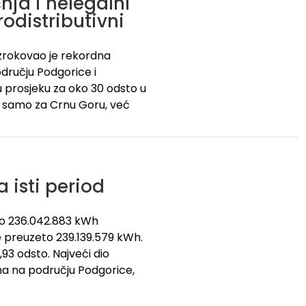
ja i nelegalni
rodistributivni
uzrokovao je rekordna
dručju Podgorice i
u prosjeku za oko 30 odsto u
čni samo za Crnu Goru, već
 isti period
no 236.042.883 kWh
je preuzeto 239.139.579 kWh.
,93 odsto. Najveći dio
ima na području Podgorice,