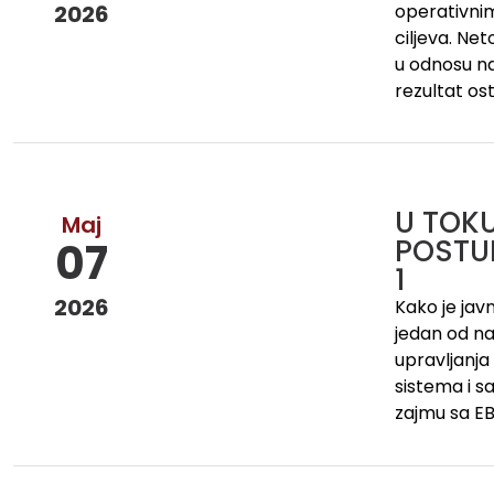
2026
operativnim
ciljeva. Net
u odnosu na
rezultat os
U TOK
Maj
POSTU
07
1
2026
Kako je jav
jedan od naj
upravljanj
sistema i s
zajmu sa EB