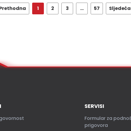
Prethodna
1
2
3
…
57
Sljedeća
I
SERVISI
govornost
Formular za podno
prigovora