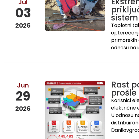
Ekstre
Jul
priklju
03
sistem
2026
Toplotni ta
opterećenja
primorskih 
odnosu na is
Rast p
Jun
prošle
29
Korisnici e
2026
električne e
U odnosu na 
distribuira
Danilovgra