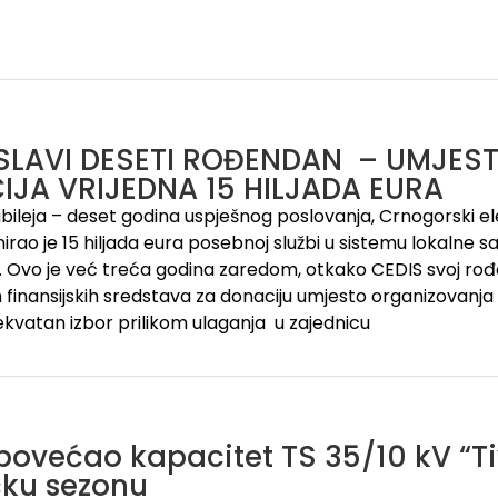
 SLAVI DESETI ROĐENDAN – UMJES
JA VRIJEDNA 15 HILJADA EURA
ileja – deset godina uspješnog poslovanja, Crnogorski ele
irao je 15 hiljada eura posebnoj službi u sistemu lokalne sa
 Ovo je već treća godina zaredom, otkako CEDIS svoj rođ
finansijskih sredstava za donaciju umjesto organizovanja pr
kvatan izbor prilikom ulaganja u zajednicu
povećao kapacitet TS 35/10 kV “Tiv
ičku sezonu