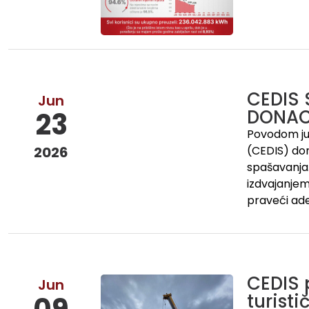
CEDIS
Jun
DONACI
23
Povodom jub
2026
(CEDIS) don
spašavanja.
izdvajanjem 
praveći ade
CEDIS 
Jun
turist
09