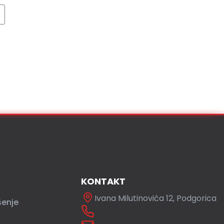
KONTAKT
Ivana Milutinovića 12, Podgorica
šenje