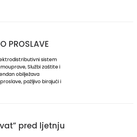
TO PROSLAVE
ktrodistributivni sistem
mouprave, Službi zaštite i
endan obilježava
oslave, pažljivo birajući i
at” pred ljetnju