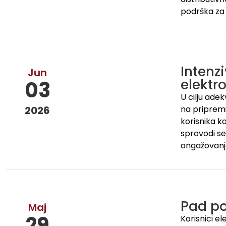
podrška za
Intenz
Jun
elektr
03
U cilju ade
2026
na pripremi
korisnika k
sprovodi se
angažovanj
Pad po
Maj
29
Korisnici e