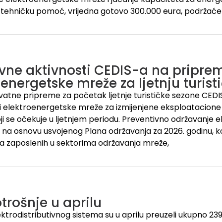
 tehničku pomoć, vrijedna gotovo 300.000 eura, podržaće
ivne aktivnosti CEDIS-a na pripre
oenergetske mreže za ljetnju turis
kvatne pripreme za početak ljetnje turističke sezone CEDIS 
 elektroenergetske mreže za izmijenjene eksploatacione 
oji se očekuje u ljetnjem periodu. Preventivno održavanje
 na osnovu usvojenog Plana održavanja za 2026. godinu, koj
a zaposlenih u sektorima održavanja mreže,
trošnje u aprilu
lektrodistributivnog sistema su u aprilu preuzeli ukupno 23