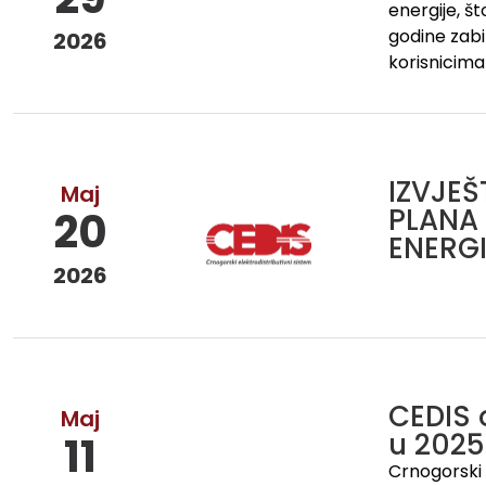
energije, š
godine zabil
2026
korisnicima
IZVJE
Maj
PLANA 
20
ENERGI
2026
CEDIS 
Maj
u 2025
11
Crnogorski e