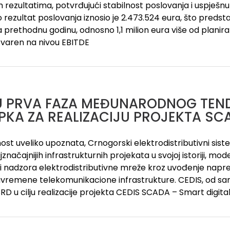
 rezultatima, potvrđujući stabilnost poslovanja i uspješnu 
o rezultat poslovanja iznosio je 2.473.524 eura, što predsta
 prethodnu godinu, odnosno 1,1 milion eura više od plani
tvaren na nivou EBITDE
U PRVA FAZA MEĐUNARODNOG TEN
PKA ZA REALIZACIJU PROJEKTA S
nost uveliko upoznata, Crnogorski elektrodistributivni sis
značajnijih infrastrukturnih projekata u svojoj istoriji, mo
a i nadzora elektrodistributivne mreže kroz uvođenje n
avremene telekomunikacione infrastrukture. CEDIS, od sa
RD u cilju realizacije projekta CEDIS SCADA – Smart digital