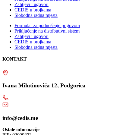
Zahtjevi i ugovori
CEDIS u brojkama
Slobodna radna mjesta
Formular za podnošenje prigovora
Priključenje na distributivni sistem
Zahtjevi i ugovori
CEDIS u brojkama
Slobodna radna mjesta
KONTAKT
Ivana Milutinovića 12, Podgorica
info@cedis.me
Ostale informacije
PIB: 03099873