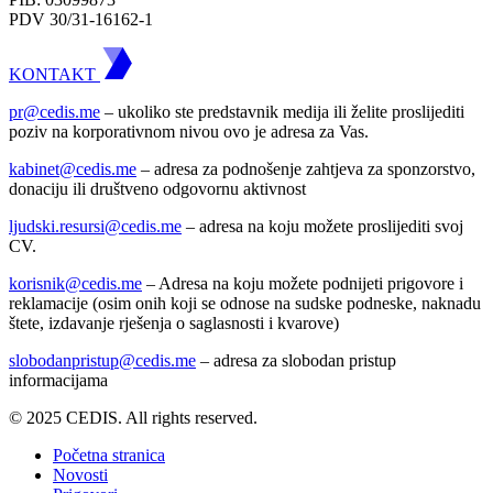
PDV 30/31-16162-1
KONTAKT
pr@cedis.me
– ukoliko ste predstavnik medija ili želite proslijediti
poziv na korporativnom nivou ovo je adresa za Vas.
kabinet@cedis.me
–
adresa za podnošenje zahtjeva za sponzorstvo,
donaciju ili društveno odgovornu aktivnost
ljudski.resursi@cedis.me
– adresa na koju možete proslijediti svoj
CV.
korisnik
@cedis.me
– Adresa na koju mo
žete podnijeti prigovore i
reklamacije (osim onih koji se odnose na sudske podneske, naknadu
štete, izdavanje rješenja o saglasnosti i kvarove)
slobodanpristup@cedis.me
– adresa za slobodan pristup
informacijama
© 2025 CEDIS. All rights reserved.
Početna stranica
Novosti