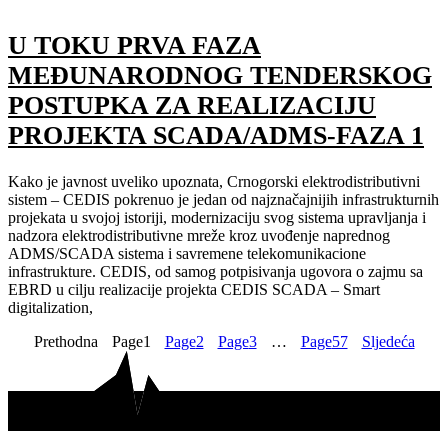
U TOKU PRVA FAZA
MEĐUNARODNOG TENDERSKOG
POSTUPKA ZA REALIZACIJU
PROJEKTA SCADA/ADMS-FAZA 1
Kako je javnost uveliko upoznata, Crnogorski elektrodistributivni
sistem – CEDIS pokrenuo je jedan od najznačajnijih infrastrukturnih
projekata u svojoj istoriji, modernizaciju svog sistema upravljanja i
nadzora elektrodistributivne mreže kroz uvođenje naprednog
ADMS/SCADA sistema i savremene telekomunikacione
infrastrukture. CEDIS, od samog potpisivanja ugovora o zajmu sa
EBRD u cilju realizacije projekta CEDIS SCADA – Smart
digitalization,
Prethodna
Page
1
Page
2
Page
3
…
Page
57
Sljedeća