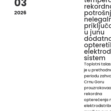
tempera
03
rekordn
potrošnj
2026
nelegal
priključ
u junu
dodatn
opteretil
elektrod
sistem
Toplotni talas 
je u prethod
periodu zahva
Crnu Goru
prouzrokovao
rekordna
opterećenja 
elektrodistrib