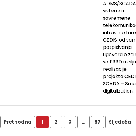
ADMS/SCADA
sistema i
savremene
telekomunika
infrastrukture
CEDIS, od sa
potpisivanja
ugovora o za
sa EBRD u cilju
realizacije
projekta CEDI
SCADA – Sma
digitalization,
Prethodna
1
2
3
…
57
Sljedeća