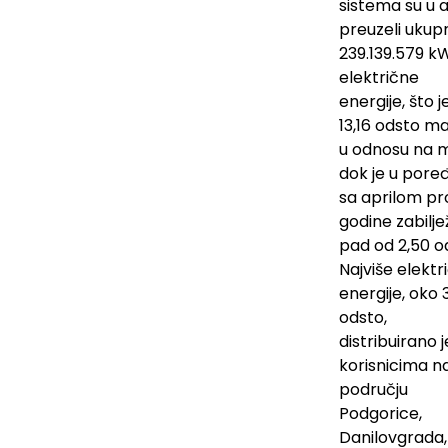
sistema su u a
preuzeli ukup
239.139.579 k
električne
energije, što j
13,16 odsto m
u odnosu na m
dok je u pore
sa aprilom pr
godine zabilj
pad od 2,50 o
Najviše elektr
energije, oko 
odsto,
distribuirano j
korisnicima n
području
Podgorice,
Danilovgrada,