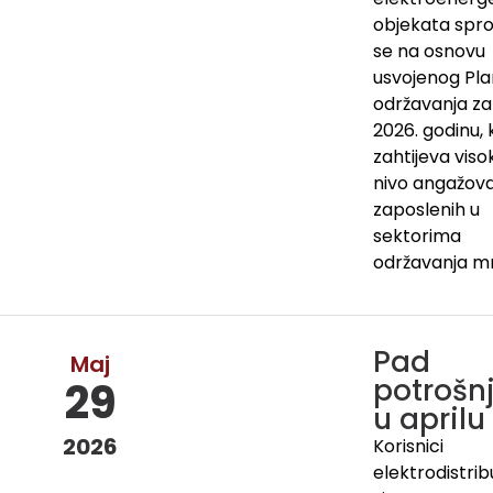
objekata spro
se na osnovu
usvojenog Pl
održavanja za
2026. godinu, k
zahtijeva viso
nivo angažov
zaposlenih u
sektorima
održavanja m
Pad
Maj
potrošn
29
u aprilu
2026
Korisnici
elektrodistri