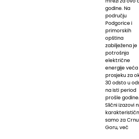
mreži za ovo
godine. Na
području
Podgorice i
primorskih
opština
zabilježena je
potrošnja
električne
energije veća
prosjeku za o
30 odsto u od
na isti period
prošle godine
Slični izazovi n
karakterističn
samo za Crnu
Goru, već