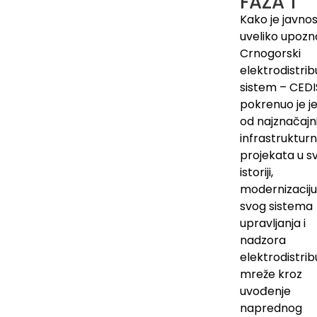
FAZA 1
Kako je javno
uveliko upozn
Crnogorski
elektrodistrib
sistem – CEDI
pokrenuo je j
od najznačajni
infrastrukturn
projekata u sv
istoriji,
modernizaciju
svog sistema
upravljanja i
nadzora
elektrodistrib
mreže kroz
uvođenje
naprednog