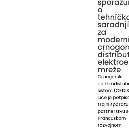
sporaz
o
tehničk
saradnj
za
moderni
crnogor
distribu
elektro
mreže
Crnogorski
elektrodistrib
sistem (CEDIS
juče je potpis
trojni sporaz
partnerstvu s
Francuskom
razvojnom