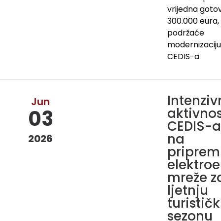
vrijedna goto
300.000 eura,
podržaće
modernizaciju
CEDIS-a
Intenziv
Jun
aktivnos
03
CEDIS-a
na
2026
priprem
elektro
mreže z
ljetnju
turistič
sezonu