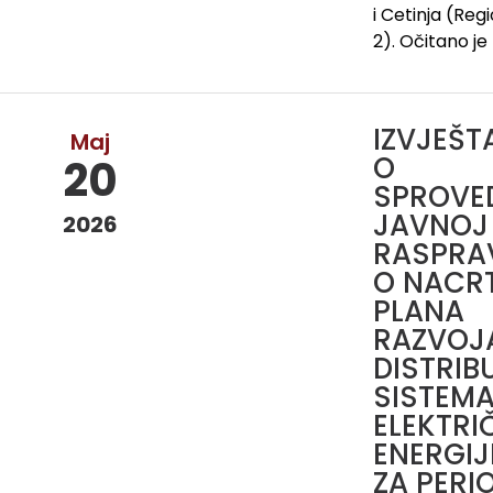
i Cetinja (Reg
2). Očitano je
IZVJEŠT
Maj
O
20
SPROVE
JAVNOJ
2026
RASPRA
O NACR
PLANA
RAZVOJ
DISTRIB
SISTEM
ELEKTRI
ENERGIJ
ZA PERI