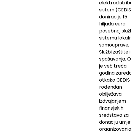
elektrodistrib
sistem (CEDIS
donirao je 15
hiljada eura
posebnoj služb
sistemu lokal
samouprave,
Službi zaštite i
spašavanja. 
je već treća
godina zared
otkako CEDIS 
rođendan
obilježava
izdvajanjem
finansijskih
sredstava za
donaciju umje
organizovanj