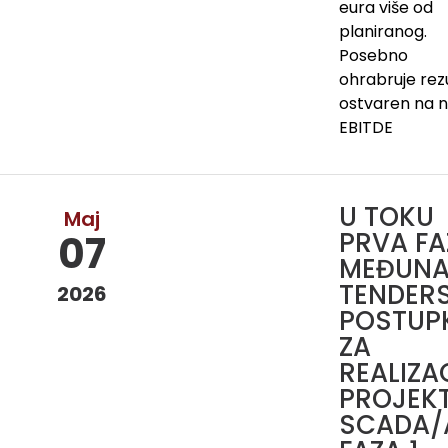
eura više od
planiranog.
Posebno
ohrabruje rez
ostvaren na n
EBITDE
U TOKU
Maj
PRVA FA
07
MEĐUN
TENDER
2026
POSTUP
ZA
REALIZA
PROJEK
SCADA/