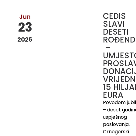
CEDIS
Jun
SLAVI
23
DESETI
ROĐEND
2026
–
UMJEST
PROSLA
DONACI
VRIJED
15 HILJ
EURA
Povodom jubil
– deset godin
uspješnog
poslovanja,
Crnogorski