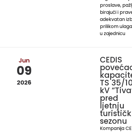
proslave, pažl
birajući i prav
adekvatan iz
prilikom ulag
u zajednicu
CEDIS
Jun
poveća
09
kapacit
TS 35/1
2026
kV “Tiva
pred
ljetnju
turistič
sezonu
Kompanija CE