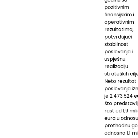
pozitivnim
finansijskim i
operativnim
rezultatima,
potvrđujući
stabilnost
poslovanja i
uspješnu
realizaciju
strateških cilj
Neto rezultat
poslovanja iz
je 2.473.524 e
što predstavl
rast od 1,9 mil
eura u odnosu
prethodnu go
odnosno 1,1 mi