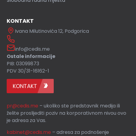
Slobodna radna mjesta
KONTAKT
Ivana Milutinovića 12, Podgorica
info@cedis.me
Ostale informacije
PIB: 03099873
PDV 30/31-16162-1
KONTAKT
pr@cedis.me
– ukoliko ste predstavnik medija ili
želite proslijediti poziv na korporativnom nivou ovo
je adresa za Vas.
kabinet@cedis.me
–
adresa za podnošenje