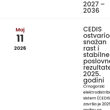
2027 –
2036
CEDIS
Maj
ostvario
11
snažan
rast i
2026
stabilne
poslovn
rezultat
2025.
godini
Crnogorski
elektrodistrib
sistem (CEDIS
završio je 202
godinu sa