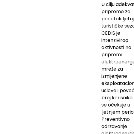
U cilju adekv
pripreme za
početak ljetn
turističke se
CEDIS je
intenzivirao
aktivnosti na
pripremi
elektroenerg
mreže za
izmijenjene
eksploatacio
uslove i pove
broj korisnika 
se očekuje u
ljetnjem perio
Preventivno
održavanje
elektroenerg