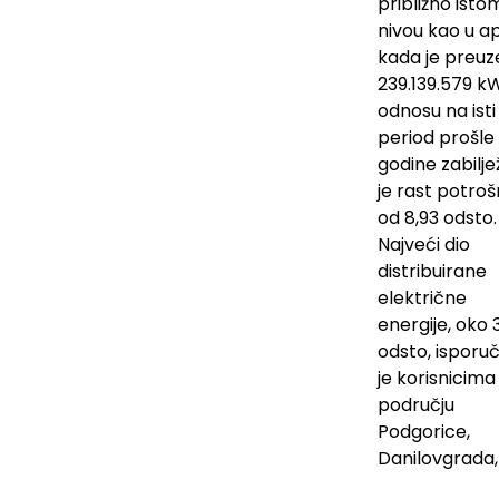
približno isto
nivou kao u apr
kada je preuz
239.139.579 k
odnosu na isti
period prošle
godine zabilj
je rast potroš
od 8,93 odsto.
Najveći dio
distribuirane
električne
energije, oko 
odsto, isporu
je korisnicima
području
Podgorice,
Danilovgrada,