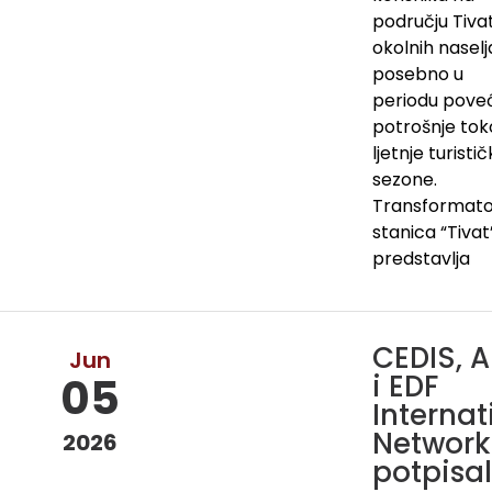
području Tivat
okolnih naselj
posebno u
periodu pove
potrošnje to
ljetnje turisti
sezone.
Transformato
stanica “Tiva
predstavlja
CEDIS, 
Jun
i EDF
05
Internat
Network
2026
potpisal