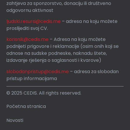
zahtjeva za sponzorstvo, donaciju ili društveno
odgovornu aktivnost
ljudski.resursi@cedis.me
– adresa na koju možete
proslijediti svoj CV.
korisnik
@cedis.me
– Adresa na koju mo
žete
podnijeti prigovore i reklamacije (osim onih koji se
odnose na sudske podneske, naknadu štete,
izdavanje rješenja o saglasnosti i kvarove)
slobodanpristup@cedis.me
– adresa za slobodan
pristup informacijama
© 2025 CEDIS. All rights reserved.
Početna stranica
Novosti