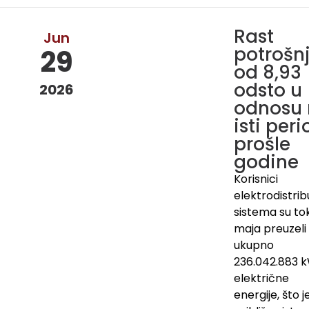
Rast
Jun
potrošn
29
od 8,93
odsto u
2026
odnosu
isti peri
prošle
godine
Korisnici
elektrodistri
sistema su t
maja preuzeli
ukupno
236.042.883 
električne
energije, što j