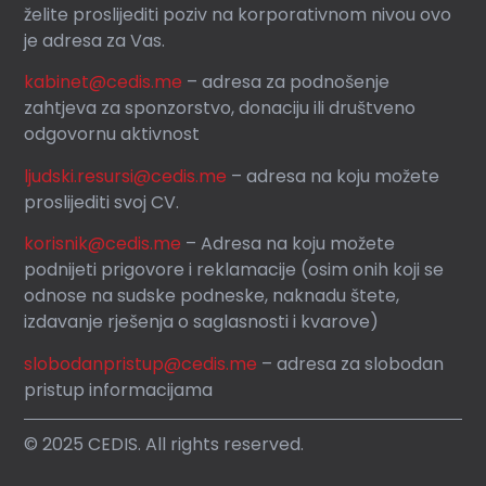
želite proslijediti poziv na korporativnom nivou ovo
je adresa za Vas.
kabinet@cedis.me
–
adresa za podnošenje
zahtjeva za sponzorstvo, donaciju ili društveno
odgovornu aktivnost
ljudski.resursi@cedis.me
– adresa na koju možete
proslijediti svoj CV.
korisnik
@cedis.me
– Adresa na koju mo
žete
podnijeti prigovore i reklamacije (osim onih koji se
odnose na sudske podneske, naknadu štete,
izdavanje rješenja o saglasnosti i kvarove)
slobodanpristup@cedis.me
– adresa za slobodan
pristup informacijama
© 2025 CEDIS. All rights reserved.