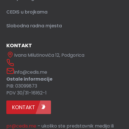
CEDIS u brojkama
Slobodna radna mjesta
KONTAKT
Ivana Milutinovića 12, Podgorica
info@cedis.me
Ostale informacije
PIB: 03099873
PDV 30/31-16162-1
KONTAKT
pr@cedis.me
– ukoliko ste predstavnik medija ili