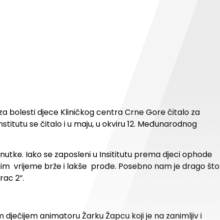
za bolesti djece Kliničkog centra Crne Gore čitalo za
Institutu se čitalo i u maju, u okviru 12. Međunarodnog
renutke. Iako se zaposleni u Insititutu prema djeci ophode
i da im vrijeme brže i lakše prođe. Posebno nam je drago što
rac 2”.
om dječijem animatoru Žarku Žapcu koji je na zanimljiv i