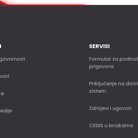
I
SERVISI
govornost
Formular za podno
prigovora
vori
Priključenje na distr
sistem
ke
Zahtjevi i ugovori
edije
CEDIS u brojkama