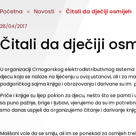
Početna
»
Novosti
»
Čitali da dječiji osmijeh
28/04/2017
Čitali da dječiji os
U organizaciji Crnogorskog elektrodistributivnog sistema 
djecu koja se nalaze na liječenju u ovoj ustanovi, ali i za 
podgoričkog sajma knjiga i obrazovanja i darivane su im p
Priče i knjige su lijep poklon za djecu, nešto što se pamti
sa puno pažnje, brige i ljubavi, vjerujemo da su im potrebn
smo danas uspjeli da organizujemo čitanje i darivanje knjiga
Mališani vole da se smiju, ali im se ponekad za osmijeh tre