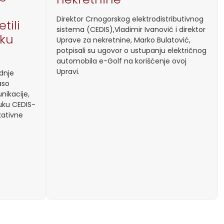
Direktor Crnogorskog elektrodistributivnog
tili
sistema (CEDIS),Vladimir Ivanović i direktor
uku
Uprave za nekretnine, Marko Bulatović,
potpisali su ugovor o ustupanju električnog
automobila e-Golf na korišćenje ovoj
Upravi.
ednje
aso
nikacije,
buku CEDIS-
kativne