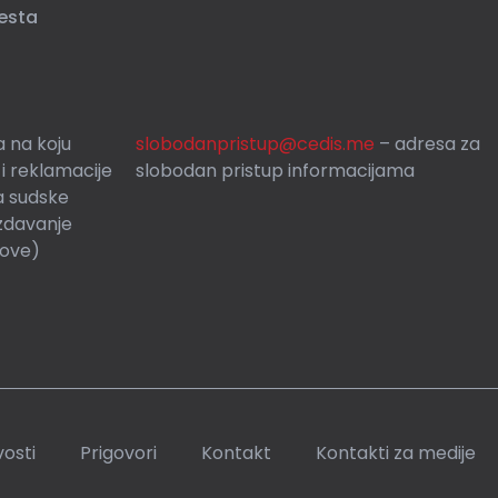
esta
 na koju
slobodanpristup@cedis.me
– adresa za
 i reklamacije
slobodan pristup informacijama
a sudske
zdavanje
rove)
osti
Prigovori
Kontakt
Kontakti za medije