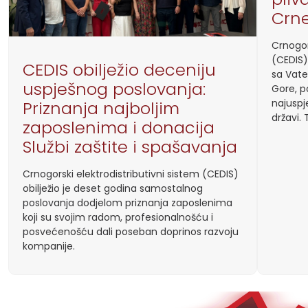
Crn
Crnogor
(CEDIS)
CEDIS obilježio deceniju
sa Vate
uspješnog poslovanja:
Gore, p
najuspj
Priznanja najboljim
državi.
zaposlenima i donacija
Službi zaštite i spašavanja
Crnogorski elektrodistributivni sistem (CEDIS)
obilježio je deset godina samostalnog
poslovanja dodjelom priznanja zaposlenima
koji su svojim radom, profesionalnošću i
posvećenošću dali poseban doprinos razvoju
kompanije.