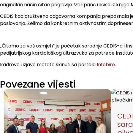
originalan način čitao poglavlje Mali princ i licisa iz knjige 
CEDIS kao društveno odgovorna kompanija prepoznala je z
poslovanja. Želimo da konkretnim aktivnostim doprinesemo
„Čitamo za vaš osmjeh“ je početak saradnje CEDIS-a i In
pedijatrijskog kardiološkog ultrazvuka za potrebe Instituta
Kadrove i izjave možete skinuti sa portala
Infobiro
.
Povezane vijesti
CEDI
sara
pli