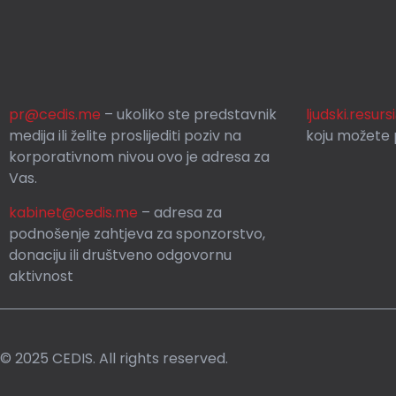
pr@cedis.me
– ukoliko ste predstavnik
ljudski.resur
medija ili želite proslijediti poziv na
koju možete p
korporativnom nivou ovo je adresa za
Vas.
kabinet@cedis.me
–
adresa za
podnošenje zahtjeva za sponzorstvo,
donaciju ili društveno odgovornu
aktivnost
© 2025 CEDIS. All rights reserved.