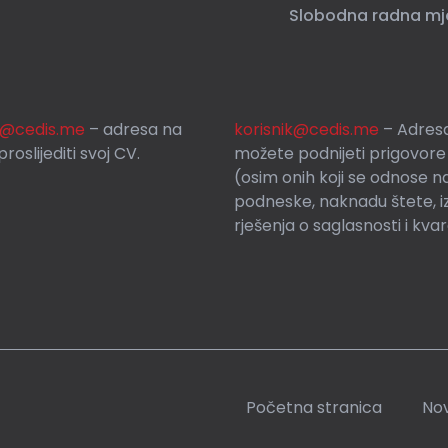
Slobodna radna mj
si@cedis.me
– adresa na
korisnik
@cedis.me
– Adresa
roslijediti svoj CV.
mo
žete podnijeti prigovore
(osim onih koji se odnose n
podneske, naknadu štete, i
rješenja o saglasnosti i kva
Početna stranica
Nov