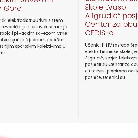
škole „Vaso
e Gore
Aligrudić“ posje
ski elektrodistributivni sistem
Centar za ob
 ozvaničio je nastavak saradnje
CEDIS-a
rpolo i plivačkim savezom Crne
otvrđujući još jednom podršku
Učenici III i IV razreda Sr
ešnijim sportskim kolektivima u
elektrotehničke škole „V
 Tim
Aligrudić, smjer telekomu
posjetili su Centar za o
a u okviru planirane edu
posjete. Učenici su