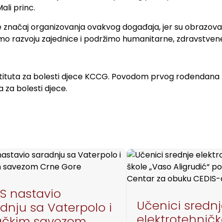
Mali princ.
načaj organizovanja ovakvog događaja, jer su obrazovanj
 razvoju zajednice i podržimo humanitarne, zdravstvene, 
stituta za bolesti djece KCCG. Povodom prvog rođendana k
 za bolesti djece.
S nastavio
Učenici sredn
dnju sa Vaterpolo i
elektrotehnič
vačkim savezom