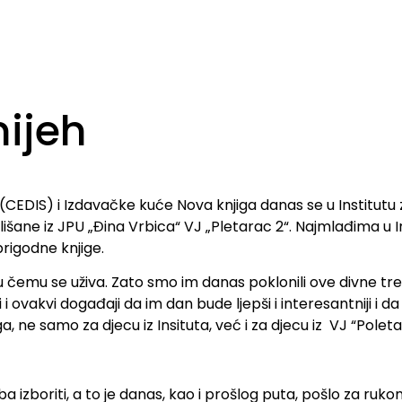
mijeh
(CEDIS) i Izdavačke kuće Nova knjiga danas se u Institutu 
mališane iz JPU „Đina Vrbica“ VJ „Pletarac 2“. Najmlađima u 
rigodne knjige.
 i u čemu se uživa. Zato smo im danas poklonili ove divne t
i i ovakvi događaji da im dan bude ljepši i interesantniji 
, ne samo za djecu iz Insituta, već i za djecu iz VJ “Poleta
ba izboriti, a to je danas, kao i prošlog puta, pošlo za ruk