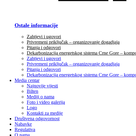
Ostale informacije
Zahtjevi i ugovori
Privremeni priključak – organizovanje dogadjaja
Pitanja i odgovori
Dekarbonizacija energetskog sistema Crne Gore – komp
Zahtjevi i ugovori
Privremeni priključak – organizovanje dogadjaja
Pitanja i odgovori
Dekarbonizacija energetskog sistema Crne Gore – komp
Media centar
Najnovije vijesti
Bilten
Mediji o nama
Foto i video galerija
Logo
Kontakti za medije
Društvena odgovornost
Nabavke
Regulativa
O nama