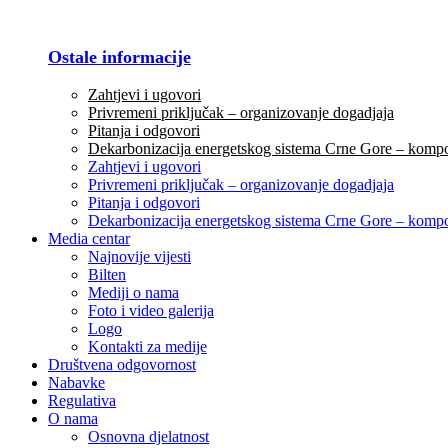
Ostale informacije
Zahtjevi i ugovori
Privremeni priključak – organizovanje dogadjaja
Pitanja i odgovori
Dekarbonizacija energetskog sistema Crne Gore – komp
Zahtjevi i ugovori
Privremeni priključak – organizovanje dogadjaja
Pitanja i odgovori
Dekarbonizacija energetskog sistema Crne Gore – komp
Media centar
Najnovije vijesti
Bilten
Mediji o nama
Foto i video galerija
Logo
Kontakti za medije
Društvena odgovornost
Nabavke
Regulativa
O nama
Osnovna djelatnost