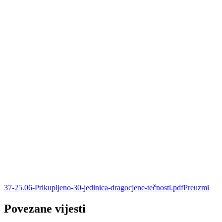
37-25.06-Prikupljeno-30-jedinica-dragocjene-tečnosti.pdf
Preuzmi
Povezane vijesti