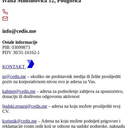
Ivana Milutinovića 12, Podgorica
info@cedis.me
Ostale informacije
PIB: 03099873
PDV 30/31-16162-1
KONTAKT
pr@cedis.me
– ukoliko ste predstavnik medija ili želite proslijediti
poziv na korporativnom nivou ovo je adresa za Vas.
kabinet@cedis.me
–
adresa za podnošenje zahtjeva za sponzorstvo,
donaciju ili društveno odgovornu aktivnost
ljudski.resursi@cedis.me
– adresa na koju možete proslijediti svoj
CV.
korisnik
@cedis.me
– Adresa na koju mo
žete podnijeti prigovore i
reklamacije (osim onih koji se odnose na sudske podneske, naknadu