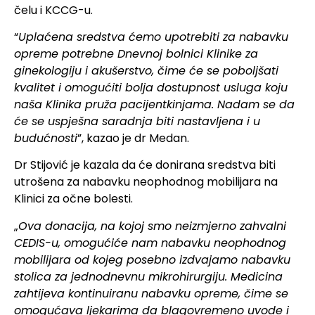
čelu i KCCG-u.
“
Uplaćena sredstva ćemo upotrebiti za nabavku
opreme potrebne Dnevnoj bolnici Klinike za
ginekologiju i akušerstvo, čime će se poboljšati
kvalitet i omogućiti bolja dostupnost usluga koju
naša Klinika pruža pacijentkinjama. Nadam se da
će se uspješna saradnja biti nastavljena i u
budućnosti
”, kazao je dr Medan.
Dr Stijović je kazala da će donirana sredstva biti
utrošena za nabavku neophodnog mobilijara na
Klinici za očne bolesti.
„
Ova donacija, na kojoj smo neizmjerno zahvalni
CEDIS-u, omogućiće nam nabavku neophodnog
mobilijara od kojeg posebno izdvajamo nabavku
stolica za jednodnevnu mikrohirurgiju. Medicina
zahtijeva kontinuiranu nabavku opreme, čime se
omogućava ljekarima da blagovremeno uvode i