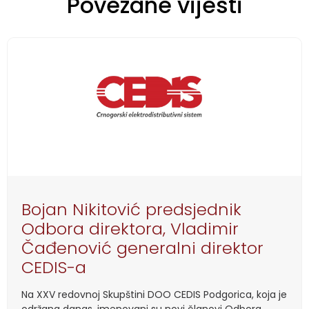
Povezane vijesti
Bojan Nikitović predsjednik
Odbora direktora, Vladimir
Čađenović generalni direktor
CEDIS-a
Na XXV redovnoj Skupštini DOO CEDIS Podgorica, koja je
održana danas, imenovani su novi članovi Odbora