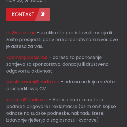
PDV 30/31-16162-1
KONTAKT
pr@cedis.me
– ukoliko ste predstavnik medija ili
želite proslijediti poziv na korporativnom nivou ovo
je adresa za Vas.
kabinet@cedis.me
–
adresa za podnošenje
zahtjeva za sponzorstvo, donaciju ili društveno
odgovornu aktivnost
ljudski.resursi@cedis.me
– adresa na koju možete
proslijediti svoj CV.
korisnik
@cedis.me
– Adresa na koju mo
žete
podnijeti prigovore i reklamacije (osim onih koji se
odnose na sudske podneske, naknadu štete,
izdavanje rješenja o saglasnosti i kvarove)