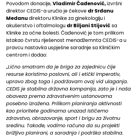
Povodom donacije,
Vladimir Čađenović,
izvršni
direktor CEDIS-a uručio je čekove
dr Srđanu
Medanu
direktoru Klinike za ginekologiju i
akušerstvo i oftalmologu
dr Biljani Stijović
sa
Klinike za očne bolesti. Čađenović je tom prilikom
istakao čvrstu riješenost menadžemnta CEDIS-a u
pravcu nastavka uspješne saradnje sa Kliničkim
centrom i dodao:
„
Lično smatram da je briga za zajednicu čije
resurse koristimo poslovni, ali i etički imperativ,
upravo zbog toga i podržavam ovaj vid ulaganja.
CEDIS je stabilna državna kompanija, zato je i naša
obaveza prema zdravstvenim ustanovama
posebno izražena. Prilikom planiranja aktivnosti
kao prioritete godinama unazad ističemo
zdravstvo, obrazovanje, sport i brigu za životnu
sredinu. Takođe, vodimo računa da su projekti
brižljivo planirani, a saradnja i podrška stabilna.