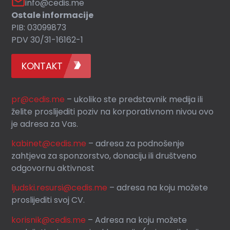
info@cedis.me
Ostale informacije
PIB: 03099873
PDV 30/31-16162-1
KONTAKT
pr@cedis.me
– ukoliko ste predstavnik medija ili
želite proslijediti poziv na korporativnom nivou ovo
je adresa za Vas.
kabinet@cedis.me
–
adresa za podnošenje
zahtjeva za sponzorstvo, donaciju ili društveno
odgovornu aktivnost
ljudski.resursi@cedis.me
– adresa na koju možete
proslijediti svoj CV.
korisnik
@cedis.me
– Adresa na koju mo
žete