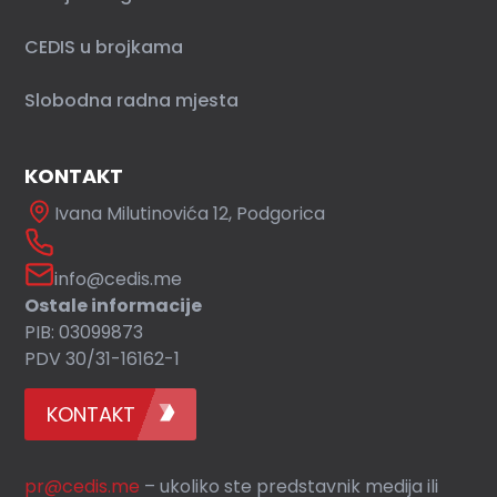
CEDIS u brojkama
Slobodna radna mjesta
KONTAKT
Ivana Milutinovića 12, Podgorica
info@cedis.me
Ostale informacije
PIB: 03099873
PDV 30/31-16162-1
KONTAKT
pr@cedis.me
– ukoliko ste predstavnik medija ili