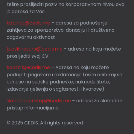
želite proslijediti poziv na korporativnom nivou ovo
je adresa za Vas.
kabinet@cedis.me
–
adresa za podnošenje
zahtjeva za sponzorstvo, donaciju ili društveno
odgovornu aktivnost
ljudski.resursi@cedis.me
– adresa na koju možete
proslijediti svoj CV.
korisnik
@cedis.me
– Adresa na koju mo
žete
podnijeti prigovore i reklamacije (osim onih koji se
odnose na sudske podneske, naknadu štete,
izdavanje rješenja o saglasnosti i kvarove)
slobodanpristup@cedis.me
– adresa za slobodan
pristup informacijama
© 2025 CEDIS. All rights reserved.