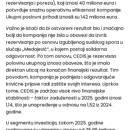
rezervisanja i poreza), koji iznosi 40 miliona eura i
potvrđuje snažnu operativnu efikasnost kompanije.
Ukupni poslovni prihodi iznosili su 142 miliona eura.
Važno je istaći da bi ostvareni rezultat bio i značajno
bolji da kompanija nije bila u obavezi da izvrši
rezervisanja po osnovu izgubljenog sudskog spora u
slučaju „Medojević“, u kojem postoji solidarna
odgovornost. Po tom osnovu, CEDIS je rezervisao
polovinu ukupnog iznosa obaveze, što je imalo
direktan uticaj na konačan finansijski rezultat. Tim
povodom, kompanija je podnijela i odgovarajuće
krivične prijave radi zaštite svojih interesa. Uprkos
tome, CEDIS je zadržao visok nivo finansijske
stabilnosti – faktor zaduženosti u 2025. godini iznosi
1,14, što je unapređenje u odnosu na 1,52 iz 2024.
godine.
U segmentu investicija, tokom 2025. godine
realizovana su ulaganja u iznosu od 35,96 miliona