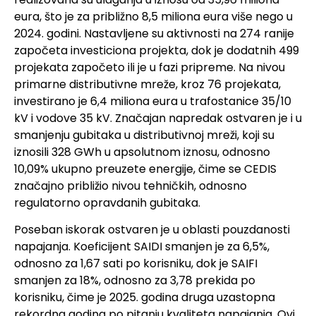
eura, što je za približno 8,5 miliona eura više nego u
2024. godini. Nastavljene su aktivnosti na 274 ranije
započeta investiciona projekta, dok je dodatnih 499
projekata započeto ili je u fazi pripreme. Na nivou
primarne distributivne mreže, kroz 76 projekata,
investirano je 6,4 miliona eura u trafostanice 35/10
kV i vodove 35 kV. Značajan napredak ostvaren je i u
smanjenju gubitaka u distributivnoj mreži, koji su
iznosili 328 GWh u apsolutnom iznosu, odnosno
10,09% ukupno preuzete energije, čime se CEDIS
značajno približio nivou tehničkih, odnosno
regulatorno opravdanih gubitaka.
Poseban iskorak ostvaren je u oblasti pouzdanosti
napajanja. Koeficijent SAIDI smanjen je za 6,5%,
odnosno za 1,67 sati po korisniku, dok je SAIFI
smanjen za 18%, odnosno za 3,78 prekida po
korisniku, čime je 2025. godina druga uzastopna
rekordna godina po pitanju kvaliteta napajanja. Ovi