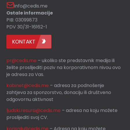
info@cedis.me
Ostale informacije
PIB: 03099873
PDV 30/31-16162-1
KONTAKT
pr@cedis.me
– ukoliko ste predstavnik medija ili
želite proslijediti poziv na korporativnom nivou ovo
je adresa za Vas.
kabinet@cedis.me
–
adresa za podnošenje
zahtjeva za sponzorstvo, donaciju ili društveno
odgovornu aktivnost
ljudski.resursi@cedis.me
– adresa na koju možete
proslijediti svoj CV.
korisnik
@cedis.me
– Adresa na koju mo
žete