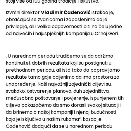
stoji više od 100 godina tradicije i iskustva.
Izvršni direktor
Vladimir Čađenović
istakao je,
obraćajući se zvanicama i zaposlenima da je
privilegija, ali i velika odgovornosti biti na čelu jedne
od najvećih i najuspješnijih kompanija u Crnoj Gori.
„U narednom periodu trudićemo se da održimo
kontinuitet dobrih rezultata koji su postignuti u
prethodnom periodu, ali isto tako da popravljamo
rezultate tamo gdje ocijenimo da ima prostora za
unapređenje. Naši najvažniji zajednički ciljevi su,
svakako, ostvarenje planova, duh zajedništva,
međusobno poštovanje i povjerenje. Ispunjenem tih
ciljeva pokazaćemo da smo dorasli svakoj situaciji i
da brinemo o našoj kompaniji i njenoj budućnosti
koja je isključivo u našim rukama“, kazao je
Čađenović dodajući da se u narednom periodu