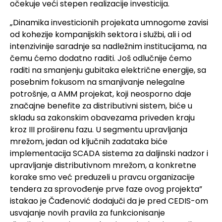
očekuje veći stepen realizacije investicija.
„Dinamika investicionih projekata umnogome zavisi
od kohezije kompanijskih sektora i službi, ali i od
intenzivinije saradnje sa nadležnim institucijama, na
čemu ćemo dodatno raditi. Još odlučnije ćemo
raditi na smanjenju gubitaka električne energije, sa
posebnim fokusom na smanjivanje nelegalne
potrošnje, a AMM projekat, koji neosporno daje
značajne benefite za distributivni sistem, biće u
skladu sa zakonskim obavezama priveden kraju
kroz III proširenu fazu. U segmentu upravljanja
mrežom, jedan od ključnih zadataka biće
implementacija SCADA sistema za daljinski nadzor i
upravljanje distributivnom mrežom, a konkretne
korake smo već preduzeli u pravcu organizacije
tendera za sprovođenje prve faze ovog projekta”
istakao je Čađenović dodajuči da je pred CEDIS-om
usvajanje novih pravila za funkcionisanje