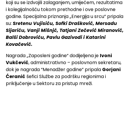
koji su se izdvojili zalaganjem, umijećem, rezultatima
i kolegijalnošću tokom prethodne i ove poslovne
godine. Specijalna priznanja „Energija u srcu“ pripala
su:
Sretenu Vujisiću, Sofki Drašković, Mersadu
Sijariću, Vanji Mišnjć, Tatjani Zečević Miranović,
Balši Dobroviću, Pavlu Gazivodi i Katarini
Kovačević.
Nagrada „Zaposleni godine“ dodijeljena je
Ivoni
Vukčević
, administrativno – poslovnom sekretaru,
dok je nagrada “Menadžer godine” pripala
Gorjani
Ćeranić
šefici Službe za podršku regionima i
priključenje u Sektoru za pristup mreži.