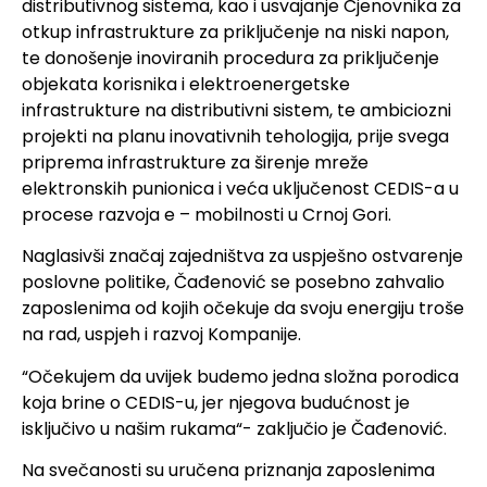
distributivnog sistema, kao i usvajanje Cjenovnika za
otkup infrastrukture za priključenje na niski napon,
te donošenje inoviranih procedura za priključenje
objekata korisnika i elektroenergetske
infrastrukture na distributivni sistem, te ambiciozni
projekti na planu inovativnih tehologija, prije svega
priprema infrastrukture za širenje mreže
elektronskih punionica i veća uključenost CEDIS-a u
procese razvoja e – mobilnosti u Crnoj Gori.
Naglasivši značaj zajedništva za uspješno ostvarenje
poslovne politike, Čađenović se posebno zahvalio
zaposlenima od kojih očekuje da svoju energiju troše
na rad, uspjeh i razvoj Kompanije.
“Očekujem da uvijek budemo jedna složna porodica
koja brine o CEDIS-u, jer njegova budućnost je
isključivo u našim rukama“- zaključio je Čađenović.
Na svečanosti su uručena priznanja zaposlenima