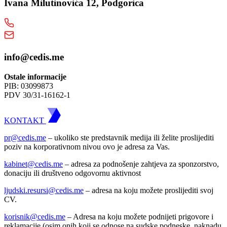
Ivana Milutinovića 12, Podgorica
info@cedis.me
Ostale informacije
PIB: 03099873
PDV 30/31-16162-1
KONTAKT
pr@cedis.me
– ukoliko ste predstavnik medija ili želite proslijediti
poziv na korporativnom nivou ovo je adresa za Vas.
kabinet@cedis.me
–
adresa za podnošenje zahtjeva za sponzorstvo,
donaciju ili društveno odgovornu aktivnost
ljudski.resursi@cedis.me
– adresa na koju možete proslijediti svoj
CV.
korisnik
@cedis.me
– Adresa na koju mo
žete podnijeti prigovore i
reklamacije (osim onih koji se odnose na sudske podneske, naknadu