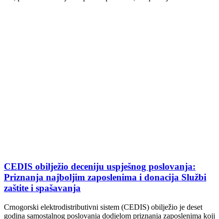
CEDIS obilježio deceniju uspješnog poslovanja:
Priznanja najboljim zaposlenima i donacija Službi
zaštite i spašavanja
Crnogorski elektrodistributivni sistem (CEDIS) obilježio je deset
godina samostalnog poslovanja dodjelom priznanja zaposlenima koji