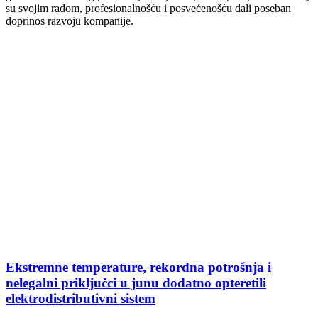
su svojim radom, profesionalnošću i posvećenošću dali poseban
doprinos razvoju kompanije.
Ekstremne temperature, rekordna potrošnja i
nelegalni priključci u junu dodatno opteretili
elektrodistributivni sistem