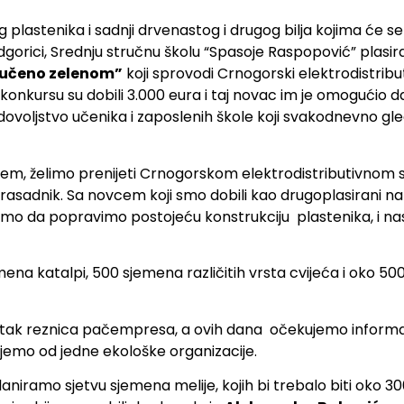
g plastenika i sadnji drvenastog i drugog bilja kojima će s
odgorici, Srednju stručnu školu “Spasoje Raspopović” plasir
vučeno zelenom”
koji sprovodi Crnogorski elektrodistributi
konkursu su dobili 3.000 eura i taj novac im je omogućio da
adovoljstvo učenika i zaposlenih škole koji svakodnevno g
utem, želimo prenijeti Crnogorskom elektrodistributivnom 
o rasadnik. Sa novcem koji smo dobili kao drugoplasirani n
smo da popravimo postojeću konstrukciju plastenika, i nas
mena katalpi, 500 sjemena različitih vrsta cvijeća i oko 5
 50-tak reznica pačempresa, a ovih dana očekujemo infor
ijemo od jedne ekološke organizacije.
iramo sjetvu sjemena melije, kojih bi trebalo biti oko 30