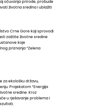
ačaj očuvanja prirode, probude
ti životna sredina i ublažiti
olstvo Crne Gore koji sprovodi
ti zaštite životne sredine
ustanove koje
nog priznanja “Zelena
e za ekološku državu,
enju. Projekatom “Energija
životne sredine. Kroz
če u rješavanje problema i
zultati.