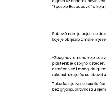
cvijeća uz dodatak novih vrsta
“Spasoje Raspopovič” a koja j
Babović nam je pojasnila da
koje je obilježilo zimske mjes
-Zbog nevremena koje je, u 
plastenik je ozbiljno oštećen
oštećen već i mnogi drugi, te
rekonstrukcija će se obaviti
Takođe, i sjetva je kasnila 
bez grijanja, aktivnosti u nje