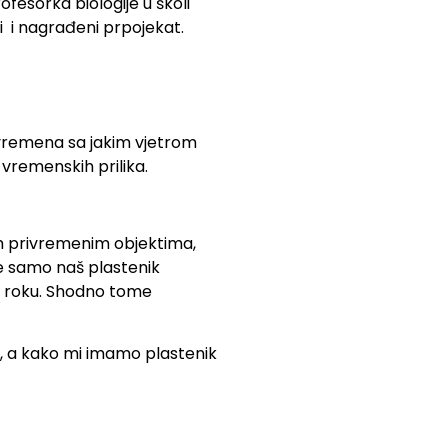
ofesorka biologije u školi
i i nagrađeni prpojekat.
 vremena sa jakim vjetrom
 vremenskih prilika.
im privremenim objektima,
je samo naš plastenik
om roku. Shodno tome
a, a kako mi imamo plastenik