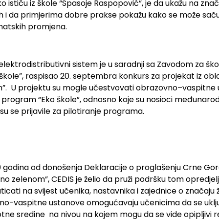
ako ističu iz škole “Spasoje Raspopović”, je da ukažu na zn
h i da primjerima dobre prakse pokažu kako se može sačuva
imatskih promjena.
elektrodistributivni sistem je u saradnji sa Zavodom za šk
le”, raspisao 20. septembra konkurs za projekat iz oblas
”. U projektu su mogle učestvovati obrazovno–vaspitne 
program “Eko škole”, odnosno koje su nosioci međunarod
su se prijavile za pilotiranje programa.
30 godina od donošenja Deklaracije o proglašenju Crne Gor
o zelenom”, CEDIS je želio da pruži podršku tom opredjelj
icati na svijest učenika, nastavnika i zajednice o značaju 
vno-vaspitne ustanove omogućavaju učenicima da se uklju
otne sredine na nivou na kojem mogu da se vide opipljivi re