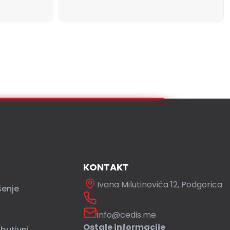
KONTAKT
Ivana Milutinovića 12, Podgorica
šenje
info@cedis.me
Ostale informacije
ibutivni