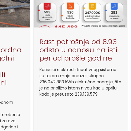
Rast potrošnje od 8,93
kordna
odsto u odnosu na isti
galni
period prošle godine
Korisnici elektrodistributivnog sistema
li
su tokom maja preuzeli ukupno
vni
236.042.883 kWh električne energije, što
je na približno istom nivou kao u aprilu,
kada je preuzeto 239.139.579
thodnom
pterećenja
i za ovo
dgorice i