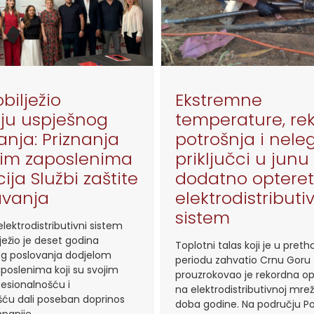
bilježio
Ekstremne
ju uspješnog
temperature, re
anja: Priznanja
potrošnja i nele
jim zaposlenima
priključci u junu
ija Službi zaštite
dodatno optereti
avanja
elektrodistributi
sistem
lektrodistributivni sistem
ježio je deset godina
Toplotni talas koji je u pre
g poslovanja dodjelom
periodu zahvatio Crnu Goru
aposlenima koji su svojim
prouzrokovao je rekordna o
esionalnošću i
na elektrodistributivnoj mrež
ću dali poseban doprinos
doba godine. Na području Po
panije.