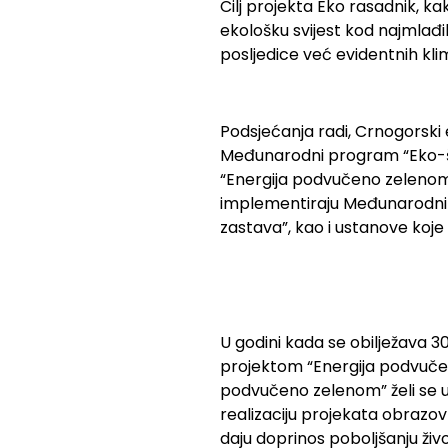
Cilj projekta Eko rasadnik, k
ekološku svijest kod najmlađi
posljedice već evidentnih kl
Podsjećanja radi, Crnogorski 
Međunarodni program “Eko-ško
“Energija podvučeno zelenom
implementiraju Međunarodni 
zastava”, kao i ustanove koje 
U godini kada se obilježava 
projektom “Energija podvučen
podvučeno zelenom” želi se ut
realizaciju projekata obrazo
daju doprinos poboljšanju živ