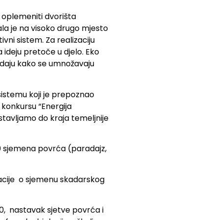
e oplemeniti dvorišta
ala je na visoko drugo mjesto
vni sistem. Za realizaciju
 ideju pretoče u djelo. Eko
ledaju kako se umnožavaju
sistemu koji je prepoznao
a konkursu “Energija
tavljamo do kraja temeljnije
00 sjemena povrća (paradajz,
macije o sjemenu skadarskog
0, nastavak sjetve povrća i