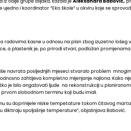
 iz obije grupe biljaka, kazala je
Aleksandra Babović,
pr
e ujedno i koordinator “Eko škole” u okviru koje se sprovod
 sa radovima kasne u odnosu na plan zbog izuzetno lošeg
ece, a plastenik je, po prirodi stvari, podložan promjenama
više navrata posljednjih mjeseci stvaralo problem mnog
, odnosno zahtijeva kompletno mijenjanje najlona. Kako ni
ško je bilo angažovati ljude na rekonstrukciji u planiran
 u prvom slobodnom terminu koji budu imali.
čemu su doprinijele niske tempetature tokom čitavog mart
mu diktiraju spoljašnje temperature”, objašnjava Babović.