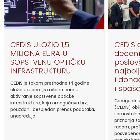
CEDIS ULOŽIO 1,5
CEDIS o
MILIONA EURA U
deceni
SOPSTVENU OPTIČKU
poslov
INFRASTRUKTURU
najbol
i donac
CEDIS je tokom prethodne tri godine
i spaš
uložio ukupno 1,5 miliona eura u
aktiviranje sopstvene optičke
Crnogorski e
infrastrukture, koja omogućava brz,
(CEDIS) obil
pouzdan i bezbjedan prenos podataka,
samostalno
unapređuje
priznanja z
radom, prof
posvećenoš
razvoju kom