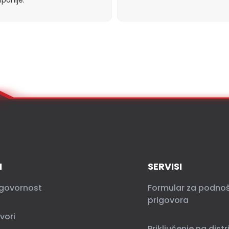
I
SERVISI
govornost
Formular za podno
prigovora
vori
Priključenje na distr