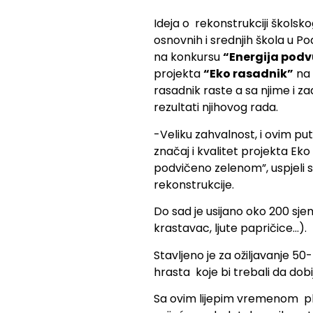
Ideja o rekonstrukciji školsko
osnovnih i srednjih škola u P
na konkursu
“Energija pod
projekta
“Eko rasadnik”
na 
rasadnik raste a sa njime i z
rezultati njihovog rada.
-Veliku zahvalnost, i ovim p
značaj i kvalitet projekta Ek
podvičeno zelenom”, uspjeli 
rekonstrukcije.
Do sad je usijano oko 200 sje
krastavac, ljute papričice…).
Stavljeno je za ožiljavanje
hrasta koje bi trebali da dob
Sa ovim lijepim vremenom plan