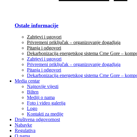
Ostale informacije
Zahtjevi i ugovori
Privremeni priključak – organizovanje dogadjaja
Pitanja i odgovori
Dekarbonizacija energetskog sistema Crne Gore – komp
Zahtjevi i ugovori
Privremeni priključak – organizovanje dogadjaja
Pitanja i odgovori
Dekarbonizacija energetskog sistema Crne Gore – komp
Media centar
Najnovije vijesti
Bilten
Mediji o nama
Foto i video galerija
Logo
Kontakti za medije
Društvena odgovornost
Nabavke
Regulativa
O nama