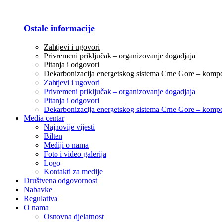
Ostale informacije
Zahtjevi i ugovori
Privremeni priključak – organizovanje dogadjaja
Pitanja i odgovori
Dekarbonizacija energetskog sistema Crne Gore – komp
Zahtjevi i ugovori
Privremeni priključak – organizovanje dogadjaja
Pitanja i odgovori
Dekarbonizacija energetskog sistema Crne Gore – komp
Media centar
Najnovije vijesti
Bilten
Mediji o nama
Foto i video galerija
Logo
Kontakti za medije
Društvena odgovornost
Nabavke
Regulativa
O nama
Osnovna djelatnost