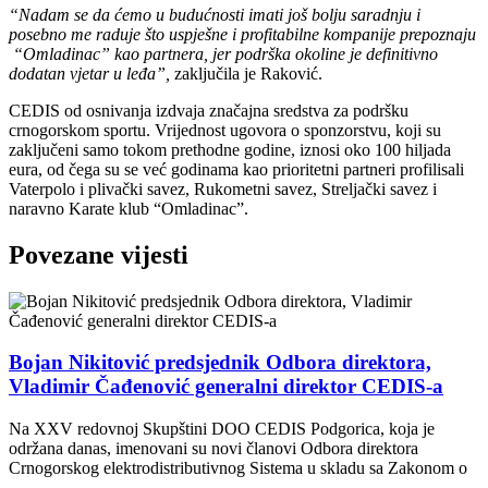
“Nadam se da ćemo u budućnosti imati još bolju saradnju i
posebno me raduje što uspješne i profitabilne kompanije prepoznaju
“Omladinac” kao partnera, jer podrška okoline je definitivno
dodatan vjetar u leđa”,
zaključila je Raković.
CEDIS od osnivanja izdvaja značajna sredstva za podršku
crnogorskom sportu. Vrijednost ugovora o sponzorstvu, koji su
zaključeni samo tokom prethodne godine, iznosi oko 100 hiljada
eura, od čega su se već godinama kao prioritetni partneri profilisali
Vaterpolo i plivački savez, Rukometni savez, Streljački savez i
naravno Karate klub “Omladinac”.
Povezane vijesti
Bojan Nikitović predsjednik Odbora direktora,
Vladimir Čađenović generalni direktor CEDIS-a
Na XXV redovnoj Skupštini DOO CEDIS Podgorica, koja je
održana danas, imenovani su novi članovi Odbora direktora
Crnogorskog elektrodistributivnog Sistema u skladu sa Zakonom o