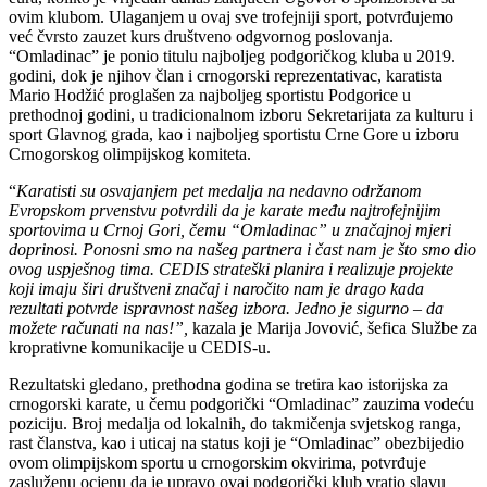
ovim klubom. Ulaganjem u ovaj sve trofejniji sport, potvrđujemo
već čvrsto zauzet kurs društveno odgvornog poslovanja.
“Omladinac” je ponio titulu najboljeg podgoričkog kluba u 2019.
godini, dok je njihov član i crnogorski reprezentativac, karatista
Mario Hodžić proglašen za najboljeg sportistu Podgorice u
prethodnoj godini, u tradicionalnom izboru Sekretarijata za kulturu i
sport Glavnog grada, kao i najboljeg sportistu Crne Gore u izboru
Crnogorskog olimpijskog komiteta.
“
Karatisti su osvajanjem pet medalja na nedavno održanom
Evropskom prvenstvu potvrdili da je karate među najtrofejnijim
sportovima u Crnoj Gori, čemu “Omladinac” u značajnoj mjeri
doprinosi. Ponosni smo na našeg partnera i čast nam je što smo dio
ovog uspješnog tima. CEDIS strateški planira i realizuje projekte
koji imaju širi društveni značaj i naročito nam je drago kada
rezultati potvrde ispravnost našeg izbora. Jedno je sigurno – da
možete računati na nas!”,
kazala je Marija Jovović, šefica Službe za
kroprativne komunikacije u CEDIS-u.
Rezultatski gledano, prethodna godina se tretira kao istorijska za
crnogorski karate, u čemu podgorički “Omladinac” zauzima vodeću
poziciju. Broj medalja od lokalnih, do takmičenja svjetskog ranga,
rast članstva, kao i uticaj na status koji je “Omladinac” obezbijedio
ovom olimpijskom sportu u crnogorskim okvirima, potvrđuje
zasluženu ocjenu da je upravo ovaj podgorički klub vratio slavu