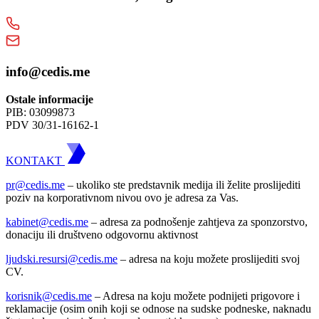
info@cedis.me
Ostale informacije
PIB: 03099873
PDV 30/31-16162-1
KONTAKT
pr@cedis.me
– ukoliko ste predstavnik medija ili želite proslijediti
poziv na korporativnom nivou ovo je adresa za Vas.
kabinet@cedis.me
–
adresa za podnošenje zahtjeva za sponzorstvo,
donaciju ili društveno odgovornu aktivnost
ljudski.resursi@cedis.me
– adresa na koju možete proslijediti svoj
CV.
korisnik
@cedis.me
– Adresa na koju mo
žete podnijeti prigovore i
reklamacije (osim onih koji se odnose na sudske podneske, naknadu