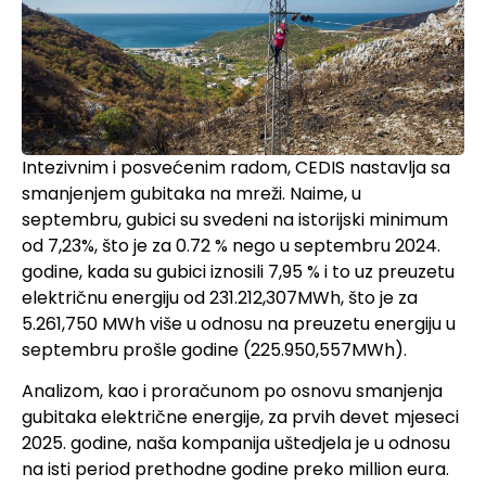
Intezivnim i posvećenim radom, CEDIS nastavlja sa
smanjenjem gubitaka na mreži. Naime, u
septembru, gubici su svedeni na istorijski minimum
od 7,23%, što je za 0.72 % nego u septembru 2024.
godine, kada su gubici iznosili 7,95 % i to uz preuzetu
električnu energiju od 231.212,307MWh, što je za
5.261,750 MWh više u odnosu na preuzetu energiju u
septembru prošle godine (225.950,557MWh).
Analizom, kao i proračunom po osnovu smanjenja
gubitaka električne energije, za prvih devet mjeseci
2025. godine, naša kompanija uštedjela je u odnosu
na isti period prethodne godine preko million eura.