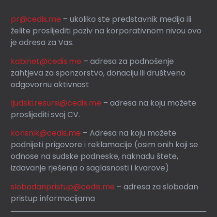
pr@cedis.me
– ukoliko ste predstavnik medija ili
želite proslijediti poziv na korporativnom nivou ovo
je adresa za Vas.
kabinet@cedis.me
–
adresa za podnošenje
zahtjeva za sponzorstvo, donaciju ili društveno
odgovornu aktivnost
ljudski.resursi@cedis.me
– adresa na koju možete
proslijediti svoj CV.
korisnik
@cedis.me
– Adresa na koju mo
žete
podnijeti prigovore i reklamacije (osim onih koji se
odnose na sudske podneske, naknadu štete,
izdavanje rješenja o saglasnosti i kvarove)
slobodanpristup@cedis.me
– adresa za slobodan
pristup informacijama