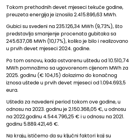
Tokom prethodnih devet mjeseci tekuće godine,
preuzeta energija je iznosila 2.415.896,63 MWh.
Gubici su svedeni na 235.126,34 MWh (9,73%), što
predstavlja smanjenje procenata gubitaka sa
245.637,08 MWh (10,17%), koliko je bilo i realizovano
u prvih devet mjeseci 2024. godine.
Po tom osnovu, kada ostvarenu uštedu od 10.510,74
MWh pomnožimo sa ugovorenom cijenom MWh za
2025. godinu (€ 104,15) dolazimo do konačnog
iznosa uštede u prvih devet mjeseci od 1.094.693,5
eura.
Ušteda za navedeni period tokom ove godine, u
odnosu na 2023. godinu je 2.150.368,05 €, u odnosu
na 2022.godinu 4.544.796,25 € i u odnosu na 2021.
godinu 5.889.421,46 €.
Na kraju, ističemo da su ključni faktori koji su