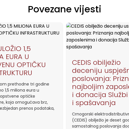
Povezane vijesti
ULOŽIO 1,5
A EURA U
CEDIS obilježio
VENU OPTIČKU
deceniju uspješ
STRUKTURU
poslovanja: Priz
kom prethodne tri godine
najboljim zapos
o 1,5 miliona eura u
i donacija Službi
 sopstvene optičke
i spašavanja
ure, koja omogućava brz,
bezbjedan prenos podataka,
Crnogorski elektrodistributiv
(CEDIS) obilježio je deset go
samostalnog poslovanja do