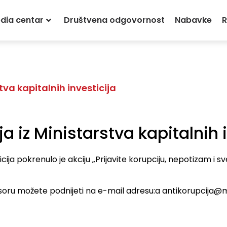
dia centar
Društvena odgovornost
Nabavke
R
tva kapitalnih investicija
a iz Ministarstva kapitalnih 
icija pokrenulo je akciju „Prijavite korupciju, nepotizam i
soru možete podnijeti na e-mail adresu:a antikorupcija@