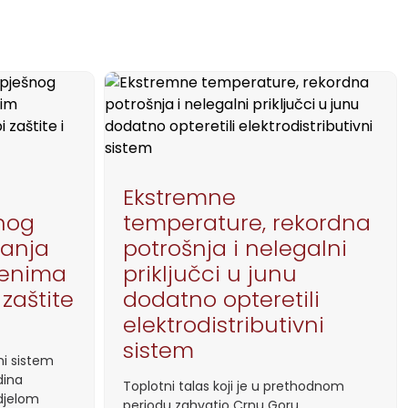
Ekstremne
nog
temperature, rekordna
nanja
potrošnja i nelegalni
lenima
priključci u junu
 zaštite
dodatno opteretili
elektrodistributivni
sistem
ni sistem
dina
Toplotni talas koji je u prethodnom
djelom
periodu zahvatio Crnu Goru