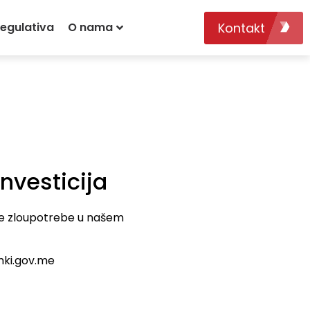
Kontakt
egulativa
O nama
investicija
 sve zloupotrebe u našem
mki.gov.me