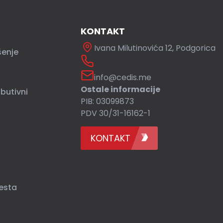
KONTAKT
Ivana Milutinovića 12, Podgorica
šenje
info@cedis.me
Ostale informacije
ibutivni
PIB: 03099873
PDV 30/31-16162-1
KONTAKT
esta