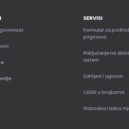
I
SERVISI
govornost
Formular za podno
prigovora
vori
Priključenje na distr
sistem
ke
Zahtjevi i ugovori
edije
CEDIS u brojkama
Slobodna radna mj