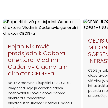
CEDIS 
Bojan Nikitović
MILION
predsjednik Odbora
SOPST
direktora, Vladimir
INFRA
Čađenović generalni
CEDIS je to
direktor CEDIS-a
uložio ukupn
aktiviranje
Na XXV redovnoj Skupštini DOO CEDIS
infrastrukt
Podgorica, koja je održana danas,
pouzdan i 
imenovani su novi članovi Odbora
unapređuje
direktora Crnogorskog
elektrodistributivnog Sistema u skladu