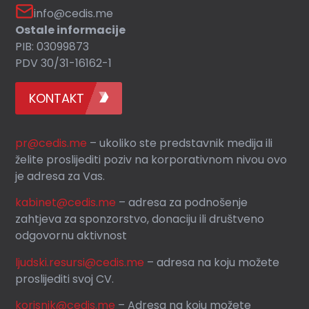
info@cedis.me
Ostale informacije
PIB: 03099873
PDV 30/31-16162-1
KONTAKT
pr@cedis.me
– ukoliko ste predstavnik medija ili
želite proslijediti poziv na korporativnom nivou ovo
je adresa za Vas.
kabinet@cedis.me
–
adresa za podnošenje
zahtjeva za sponzorstvo, donaciju ili društveno
odgovornu aktivnost
ljudski.resursi@cedis.me
– adresa na koju možete
proslijediti svoj CV.
korisnik
@cedis.me
– Adresa na koju mo
žete