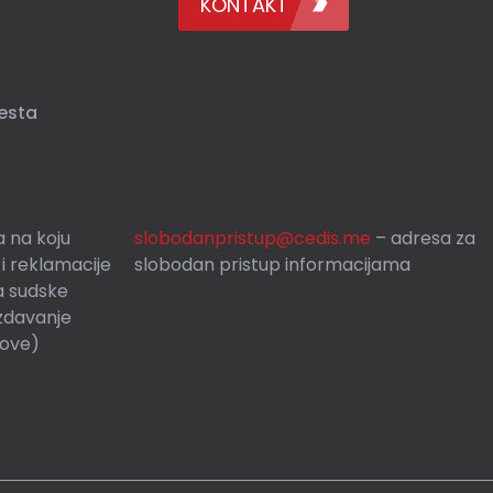
KONTAKT
esta
 na koju
slobodanpristup@cedis.me
– adresa za
 i reklamacije
slobodan pristup informacijama
a sudske
zdavanje
rove)