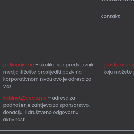
Kontakt
pr@cedis.me
– ukoliko ste predstavnik
ljudski.resur
medija ili želite proslijediti poziv na
koju možete p
korporativnom nivou ovo je adresa za
Vas.
kabinet@cedis.me
–
adresa za
podnošenje zahtjeva za sponzorstvo,
donaciju ili društveno odgovornu
aktivnost