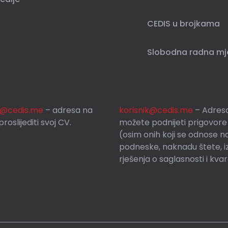
CEDIS u brojkama
Slobodna radna mj
si@cedis.me
– adresa na
korisnik
@cedis.me
– Adresa
roslijediti svoj CV.
mo
žete podnijeti prigovore
(osim onih koji se odnose n
podneske, naknadu štete, i
rješenja o saglasnosti i kva