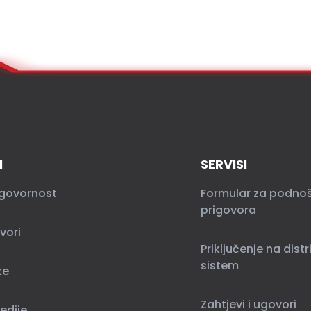
I
SERVISI
govornost
Formular za podno
prigovora
vori
Priključenje na distr
sistem
ke
Zahtjevi i ugovori
edije