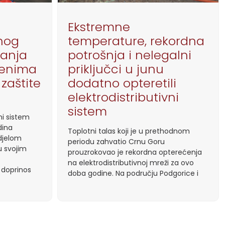
Ekstremne
nog
temperature, rekordna
nanja
potrošnja i nelegalni
lenima
priključci u junu
 zaštite
dodatno opteretili
elektrodistributivni
sistem
ni sistem
dina
Toplotni talas koji je u prethodnom
djelom
periodu zahvatio Crnu Goru
u svojim
prouzrokovao je rekordna opterećenja
na elektrodistributivnoj mreži za ovo
 doprinos
doba godine. Na području Podgorice i