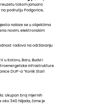
 preuzetu tokom januara
a na području Podgorice,
esta nalaze se u objektima
ljena novim, elektronskim
ednost radova na održavanju
 u Kotoru, Baru, Budvi i
lektroenergetske infrastrukture
ranice DUP-a “Konik Stari
la. Ukupan broj mjernih
e oko 340 hiljada, čime je