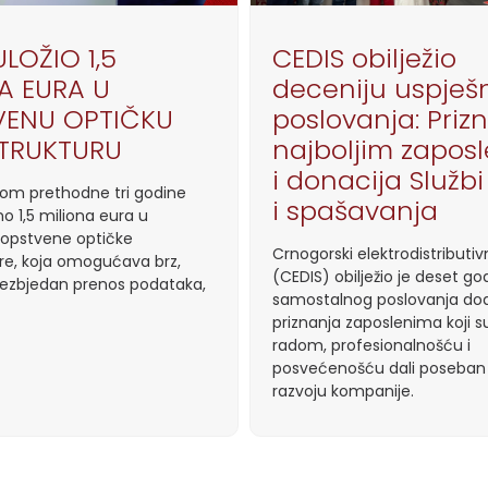
ULOŽIO 1,5
CEDIS obilježio
A EURA U
deceniju uspješ
VENU OPTIČKU
poslovanja: Priz
STRUKTURU
najboljim zapos
i donacija Službi
kom prethodne tri godine
i spašavanja
o 1,5 miliona eura u
 sopstvene optičke
Crnogorski elektrodistributiv
ure, koja omogućava brz,
(CEDIS) obilježio je deset go
bezbjedan prenos podataka,
samostalnog poslovanja do
priznanja zaposlenima koji s
radom, profesionalnošću i
posvećenošću dali poseban
razvoju kompanije.