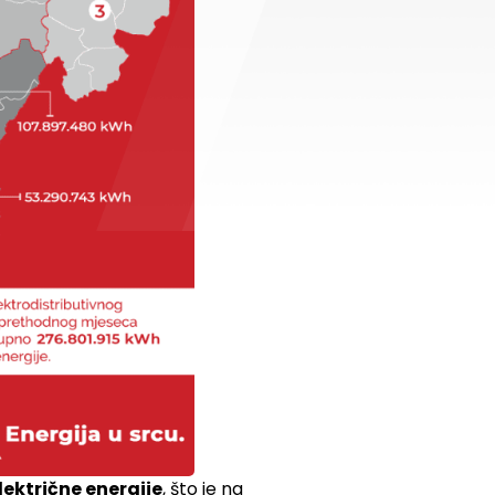
ektrične energije
, što je na