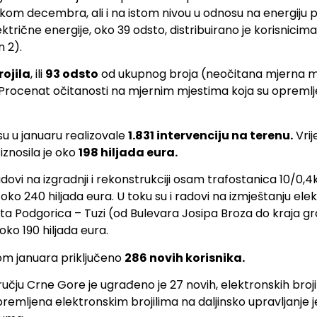
kom decembra, ali i na istom nivou u odnosu na energiju
ktrične energije, oko 39 odsto, distribuirano je korisnicim
n 2).
rojila
, ili
93 odsto
od ukupnog broja (neočitana mjerna mj
i). Procenat očitanosti na mjernim mjestima koja su oprem
su u januaru realizovale
1.831
intervenciju na terenu.
Vrij
iznosila je oko
198 hiljada eura.
vi na izgradnji i rekonstrukciji osam trafostanica 10/0,4kV
 oko 240 hiljada eura. U toku su i radovi na izmještanju e
puta Podgorica – Tuzi (od Bulevara Josipa Broza do kraja g
oko 190 hiljada eura.
kom januara priključeno
286
novih korisnika.
ju Crne Gore je ugrađeno je 27 novih, elektronskih broji
remljena elektronskim brojilima na daljinsko upravljanje j