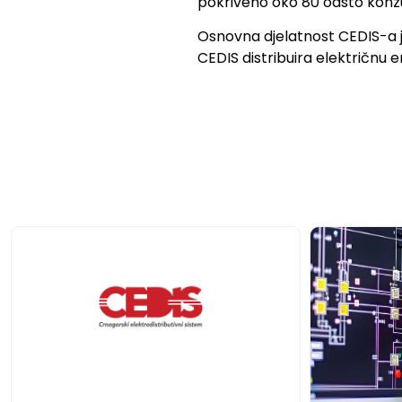
pokriveno oko 80 odsto kon
Osnovna djelatnost CEDIS-a je 
CEDIS distribuira električnu 