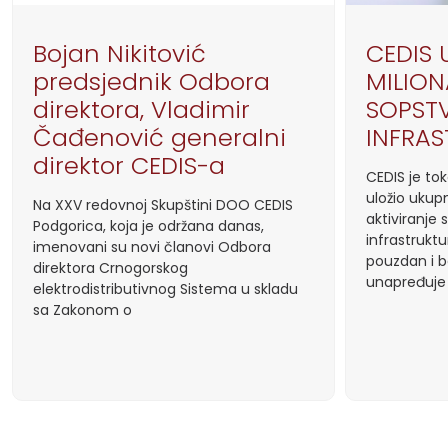
Bojan Nikitović
CEDIS 
predsjednik Odbora
MILION
direktora, Vladimir
SOPST
Čađenović generalni
INFRA
direktor CEDIS-a
CEDIS je to
uložio ukupn
Na XXV redovnoj Skupštini DOO CEDIS
aktiviranje
Podgorica, koja je održana danas,
infrastrukt
imenovani su novi članovi Odbora
pouzdan i 
direktora Crnogorskog
unapređuje
elektrodistributivnog Sistema u skladu
sa Zakonom o