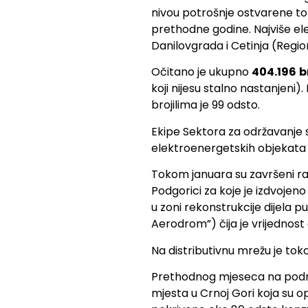
nivou potrošnje ostvarene to
prethodne godine. Najviše ele
Danilovgrada i Cetinja (Regio
Očitano je ukupno
404.196
b
koji nijesu stalno nastanjen
brojilima je 99 odsto.
Ekipe Sektora za održavanje 
elektroenergetskih objekata 
Tokom januara su završeni rado
Podgorici za koje je izdvojeno
u zoni rekonstrukcije dijela 
Aerodrom”) čija je vrijednost 
Na distributivnu mrežu je to
Prethodnog mjeseca na područ
mjesta u Crnoj Gori koja su op