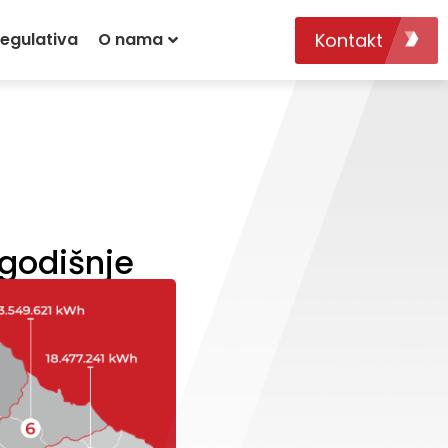
Kontakt
egulativa
O nama
ogodišnje