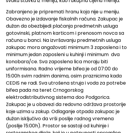
svaku stavku iz menija, kao i ukupnu cijenu menija.
Zabranjeno je pripremati hranu koja nije u meniju.
Obavezno je izdavanje fiskalnih računa. Zakupac je
dužan da obezbijedi plaćanja predmetnih usluga
gotovinski, platnom karticom i prenosom novca sa
računa u banci. Na izvršavanju predmetnih usluga
zakupac mora angažovati minimum 3 zaposlena i to
minimum jedan zaposleni u kuhinji i minimum dva
konobara/ce. Sva zaposlena lica moraju biti
uniformisana. Radno vrijeme bifea je od 07:00 do
15:00h svim radnim danima, osim praznicima kada
CEDIS ne radi. Sva utrošena struja i voda za potrebe
bifea pada na teret Crnogorskog
elektrodistributivnog sistema doo Podgorica.
Zakupac je u obavezi da redovno održava prostorije
koje uzima u zakup. Odlaganje otpada zakupac je
dužan isključivo da vrši poslije radnog vremena
(poslije 15:00h). Prostor se sastoji od kuhinje i
restoranskog dijela, koji je u potpunosti opremljen