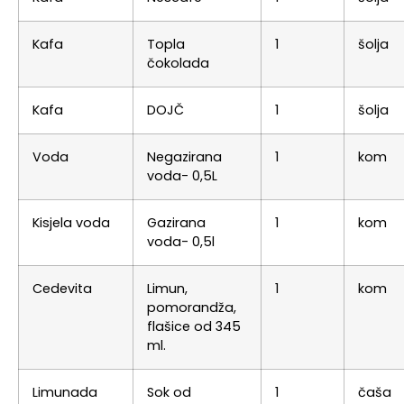
Kafa
Topla
1
šolja
čokolada
Kafa
DOJČ
1
šolja
Voda
Negazirana
1
kom
voda- 0,5L
Kisjela voda
Gazirana
1
kom
voda- 0,5l
Cedevita
Limun,
1
kom
pomorandža,
flašice od 345
ml.
Limunada
Sok od
1
čaša