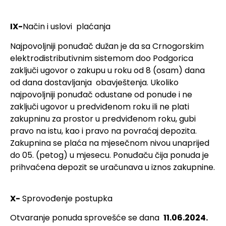
IX-
Način i uslovi plaćanja
Najpovoljniji ponuđač dužan je da sa Crnogorskim
elektrodistributivnim sistemom doo Podgorica
zaključi ugovor o zakupu u roku od 8 (osam) dana
od dana dostavljanja obavještenja. Ukoliko
najpovoljniji ponuđač odustane od ponude i ne
zaključi ugovor u predviđenom roku ili ne plati
zakupninu za prostor u predviđenom roku, gubi
pravo na istu, kao i pravo na povraćaj depozita.
Zakupnina se plaća na mjesečnom nivou unaprijed
do 05. (petog) u mjesecu. Ponuđaču čija ponuda je
prihvaćena depozit se uračunava u iznos zakupnine.
X-
Sprovođenje postupka
Otvaranje ponuda sprovešće se dana
11.06.2024.