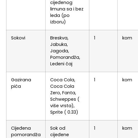
cijeđenog
limuna sa i bez
leda (po
izboru)
Sokovi
Breskva,
1
kom
Jabuka,
Jagoda,
Pomorandža,
Ledeni čaj
Gazirana
Coca Cola,
1
kom
pića
Coca Cola
Zero, Fanta,
Schweppes (
više vrsta),
Sprite ( 0.33)
Cijeđena
Sok od
1
kom
pomorandža
cijeđene