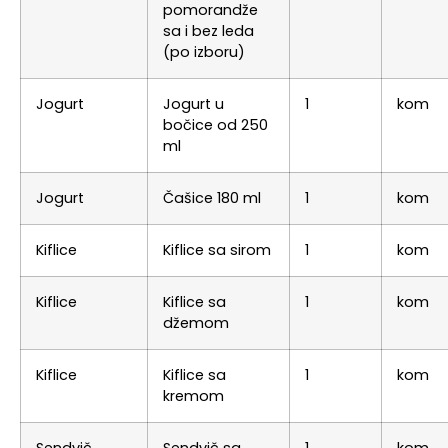
pomorandže
sa i bez leda
(po izboru)
Jogurt
Jogurt u
1
kom
bočice od 250
ml
Jogurt
Čašice 180 ml
1
kom
Kiflice
Kiflice sa sirom
1
kom
Kiflice
Kiflice sa
1
kom
džemom
Kiflice
Kiflice sa
1
kom
kremom
Sendvič
Sendvič sa
1
kom