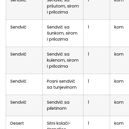
pršutom, sirom
i prilozima
Sendvič
Sendvič sa
1
kom
šunkom, sirom
i prilozima
Sendvič
Sendvič sa
1
kom
kulenom, sirom
i prilozima
Sendvič
Posni sendvič
1
kom
sa tunjevinom
Sendvič
Sendvič sa
1
kom
piletinom
Desert
Sitni kolači-
1
kom