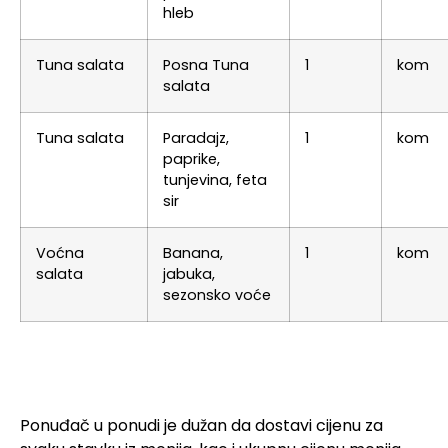
hleb
Tuna salata
Posna Tuna
1
kom
salata
Tuna salata
Paradajz,
1
kom
paprike,
tunjevina, feta
sir
Voćna
Banana,
1
kom
salata
jabuka,
sezonsko voće
Ponuđač u ponudi je dužan da dostavi cijenu za