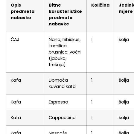
Opis
Bitne
Količina
Jedini
predmeta
karakteristike
mjere
nabavke
predmeta
nabavke
ČAJ
Nana, hibiskus,
1
šolja
kamilica,
brusnica, voćni
(jabuka,
trešnja)
Kafa
Domaća
1
šolja
kuvana kafa
Kafa
Espresso
1
šolja
Kafa
Cappuccino
1
šolja
Kafa
Nescafe
1
šolja