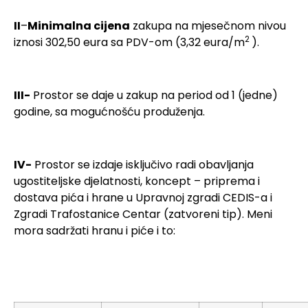
II
–
Minimalna cijena
zakupa na mjesečnom nivou
2
iznosi 302,50 eura sa PDV-om (3,32 eura/m
).
III-
Prostor se daje u zakup na period od 1 (jedne)
godine, sa mogućnošću produženja.
IV-
Prostor se izdaje isključivo radi obavljanja
ugostiteljske djelatnosti, koncept – priprema i
dostava pića i hrane u Upravnoj zgradi CEDIS-a i
Zgradi Trafostanice Centar (zatvoreni tip). Meni
mora sadržati hranu i piće i to: