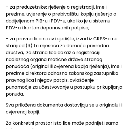
– za preduzetnike: rješenje o registraciji, ime i
prezime, uvjerenje o prebivalištu, kopiju rješenja o
dodijeljenom PIB-u i PDV-u, ukoliko je u sistemu
PDV-a i karton deponovanih potpisa;
– za pravna lica naziv i sjedište, izvod iz CRPS-a ne
stariji od (3) tri mjeseca za domaća privredna
društva, za strana lica dokaz o registraciji
nadležnog organa matične države stranog
ponuđača (original ili ovjerena kopija rješenja), ime i
prezime direktora odnosno zakonskog zastupnika
pravnog lica i njegov potpis, ovlašćenje –
punomoćje za učestvovanje u postupku prikupljanja
ponuda.
Sva priložena dokumenta dostavljaju se u originalu ili
ovjerenoj kopiji.
Za konkretni prostor isto lice može podnijeti samo