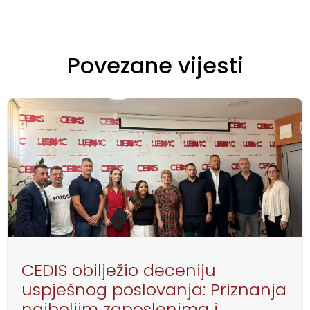
Povezane vijesti
CEDIS obilježio deceniju
uspješnog poslovanja: Priznanja
najboljim zaposlenima i