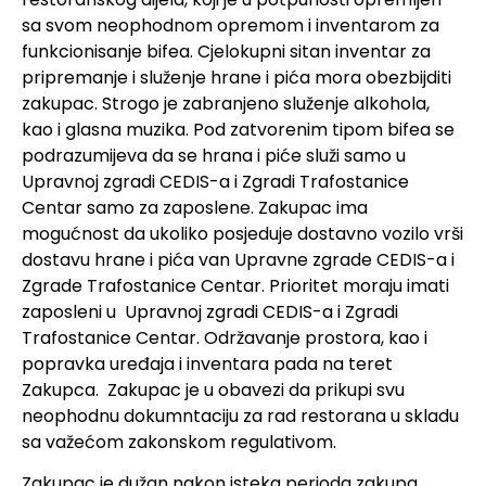
sa svom neophodnom opremom i inventarom za
funkcionisanje bifea. Cjelokupni sitan inventar za
pripremanje i služenje hrane i pića mora obezbijditi
zakupac. Strogo je zabranjeno služenje alkohola,
kao i glasna muzika. Pod zatvorenim tipom bifea se
podrazumijeva da se hrana i piće služi samo u
Upravnoj zgradi CEDIS-a i Zgradi Trafostanice
Centar samo za zaposlene. Zakupac ima
mogućnost da ukoliko posjeduje dostavno vozilo vrši
dostavu hrane i pića van Upravne zgrade CEDIS-a i
Zgrade Trafostanice Centar. Prioritet moraju imati
zaposleni u Upravnoj zgradi CEDIS-a i Zgradi
Trafostanice Centar. Održavanje prostora, kao i
popravka uređaja i inventara pada na teret
Zakupca. Zakupac je u obavezi da prikupi svu
neophodnu dokumntaciju za rad restorana u skladu
sa važećom zakonskom regulativom.
Zakupac je dužan nakon isteka perioda zakupa,