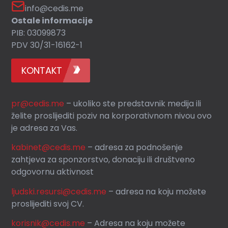
info@cedis.me
Ostale informacije
PIB: 03099873
PDV 30/31-16162-1
KONTAKT
pr@cedis.me
– ukoliko ste predstavnik medija ili
želite proslijediti poziv na korporativnom nivou ovo
je adresa za Vas.
kabinet@cedis.me
–
adresa za podnošenje
zahtjeva za sponzorstvo, donaciju ili društveno
odgovornu aktivnost
ljudski.resursi@cedis.me
– adresa na koju možete
proslijediti svoj CV.
korisnik
@cedis.me
– Adresa na koju mo
žete