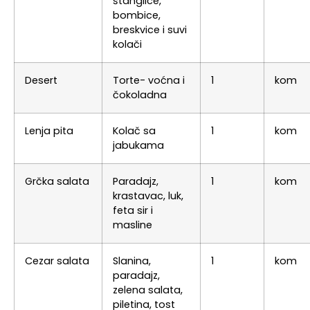
štanglice,
bombice,
breskvice i suvi
kolači
Desert
Torte- voćna i
1
kom
čokoladna
Lenja pita
Kolač sa
1
kom
jabukama
Grčka salata
Paradajz,
1
kom
krastavac, luk,
feta sir i
masline
Cezar salata
Slanina,
1
kom
paradajz,
zelena salata,
piletina, tost