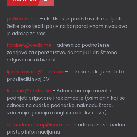
pr@cedis.me
– ukoliko ste predstavnik medija ili
želite proslijediti poziv na korporativnom nivou ovo
je adresa za Vas.
kabinet@cedis.me
–
adresa za podnošenje
zahtjeva za sponzorstvo, donaciju ili društveno
odgovornu aktivnost
ljudski.resursi@cedis.me
– adresa na koju možete
proslijediti svoj CV.
korisnik
@cedis.me
– Adresa na koju mo
žete
podnijeti prigovore i reklamacije (osim onih koji se
odnose na sudske podneske, naknadu štete,
izdavanje rješenja o saglasnosti i kvarove)
slobodanpristup@cedis.me
– adresa za slobodan
pristup informacijama