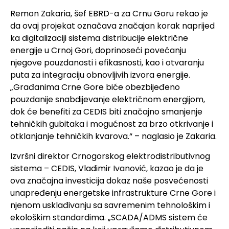
Remon Zakaria, šef EBRD-a za Crnu Goru rekao je
da ovaj projekat označava značajan korak naprijed
ka digitalizaciji sistema distribucije električne
energije u Crnoj Gori, doprinoseći povećanju
njegove pouzdanosti i efikasnosti, kao i otvaranju
puta za integraciju obnovljivih izvora energije.
„Građanima Crne Gore biće obezbijeđeno
pouzdanije snabdijevanje električnom energijom,
dok će benefiti za CEDIS biti značajno smanjenje
tehničkih gubitaka i mogućnost za brzo otkrivanje i
otklanjanje tehničkih kvarova.“ – naglasio je Zakaria.
Izvršni direktor Crnogorskog elektrodistributivnog
sistema – CEDIS, Vladimir Ivanović, kazao je da je
ova značajna investicija dokaz naše posvećenosti
unapređenju energetske infrastrukture Crne Gore i
njenom usklađivanju sa savremenim tehnološkim i
ekološkim standardima. „SCADA/ADMS sistem će