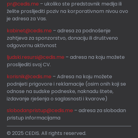
pr@cedis.me
– ukoliko ste predstavnik medija ili
želite proslijediti poziv na korporativnom nivou ovo
je adresa za Vas.
kabinet@cedis.me
–
adresa za podnošenje
zahtjeva za sponzorstvo, donaciju ili društveno
odgovornu aktivnost
ljudski.resursi@cedis.me
– adresa na koju možete
proslijediti svoj CV.
korisnik
@cedis.me
– Adresa na koju mo
žete
podnijeti prigovore i reklamacije (osim onih koji se
odnose na sudske podneske, naknadu štete,
izdavanje rješenja o saglasnosti i kvarove)
slobodanpristup@cedis.me
– adresa za slobodan
pristup informacijama
© 2025 CEDIS. All rights reserved.