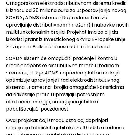
Crnogorskom elektrodistributivnom sistemu kredit
u iznosu od 35 miliona eura za uspostavljanje novog
SCADA/ADMS sistema (Napredni sistem za
upravljanje distributivnom mrežom) i nabavke novih
multifunkcionalnih brojila. Projekat ima za cilj da
iskoristi grant iz Investicionog okvira Evropske unije
za zapadni Balkan u iznosu od 5 miliona eura.
SCADA sistem će omogućiti praćenje i kontrolu
srednjenaponske distributivne mreže u realnom
vremenu, dok je ADMS napredna platforma koja
optimizuje upravljanje i rad elektrodistributivnog
sistema. „Pametna“ brojila omogućiće korisnicima
da efikasnije prate i upravljaju potrošnjom
električne energije, smanjujući gubitke i
poboljšavajući pouzdanost.
Ovaj projekat će, između ostalog, doprinjeti
smanjenju tehničkih gubitaka za 10 odsto u odnosu
na postojeći iznos gubitaka u distributivnom