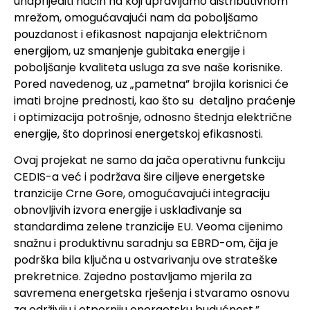
unaprijediti način na koji upravljamo distributivnom
mrežom, omogućavajući nam da poboljšamo
pouzdanost i efikasnost napajanja električnom
energijom, uz smanjenje gubitaka energije i
poboljšanje kvaliteta usluga za sve naše korisnike.
Pored navedenog, uz „pametna” brojila korisnici će
imati brojne prednosti, kao što su detaljno praćenje
i optimizacija potrošnje, odnosno štednja električne
energije, što doprinosi energetskoj efikasnosti.
Ovaj projekat ne samo da jača operativnu funkciju
CEDIS-a već i podržava šire ciljeve energetske
tranzicije Crne Gore, omogućavajući integraciju
obnovljivih izvora energije i usklađivanje sa
standardima zelene tranzicije EU. Veoma cijenimo
snažnu i produktivnu saradnju sa EBRD-om, čija je
podrška bila ključna u ostvarivanju ove strateške
prekretnice. Zajedno postavljamo mjerila za
savremena energetska rješenja i stvaramo osnovu
za održiviju i otporniju energetsku budućnost.”