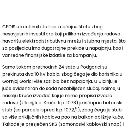
CEDIS u kontinuitetu trpi značajnu štetu zbog
nesavjesnih investitora koji prilikom izvođenja radova
havarišu elektrodistributivnu mrežu i stubna mjesta, što
za posljedicu ima dugotrajne prekide u napajanju, kao i
vanredne finansijske izdatke za kompaniju.
Samo tokom prethodnih 24 sata u Podgorici su
prekinuta dva 10 kV kabla, zbog čega je dio korisnika u
Gornjoj Gorici više sati bio bez napajanja. U Ulcinju je
juče evidentiran do sada nezabilježen slučaj. Naime, u
naselju Kruče izvođač koji je mimo propisa izvodio
radove (Ulcinj, k.o. Kruče k.p. 1073) je isčupao betonski
stub (sa parcele ispred k.p. 1072/1), zbog čega je stub
sa više priključnih kablova pao na balkon obližnje kuće.
Takođe je presječen SKS (samonosivi kablovski snop) i