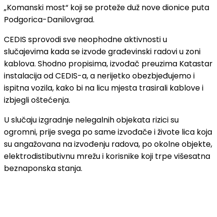
„Komanski most“ koji se proteže duž nove dionice puta
Podgorica-Danilovgrad.
CEDIS sprovodi sve neophodne aktivnosti u
slučajevima kada se izvode građevinski radovi u zoni
kablova. Shodno propisima, izvođač preuzima Katastar
instalacija od CEDIS-a, a nerijetko obezbjeđujemo i
ispitna vozila, kako bi na licu mjesta trasirali kablove i
izbjegli oštećenja.
U slučaju izgradnje nelegalnih objekata rizici su
ogromni, prije svega po same izvođače i živote lica koja
su angažovana na izvođenju radova, po okolne objekte,
elektrodistibutivnu mrežu i korisnike koji trpe višesatna
beznaponska stanja.