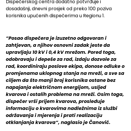
Dispečerskog centra dodatno potvrđuje i
dosadašnji, dnevni prosjek od preko 100 poziva
korisnika upućenih dispečerima u Regionu 1.
“Posao dispečera je izuzetno odgovoran i
zahtjevan, a njihov osnovni zadak jeste da
upravljaju 10 kV i 0,4 kV mrežom. Pored toga,
odobravaju i depeše za rad, izdaju dozvole za
rad, koordiniraju poslove ekipa, donose odluke o
promjenama uklopnog stanja na mreži, a sve sa
ciljem da što manji broj korisnika ostane bez
napajanja električnom energijom, usljed
kvarova i ostalih problema na mreži.
Osim toga,
dispečer vrši prijem kvarova, prosleđuje
informaciju o kvarovima nadležnima iz službi
održavanja i mjerenja i prati realizaciju
otklanjanja kvarova“, naglasio je Čanović.