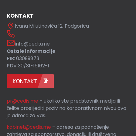
KONTAKT
Ivana Milutinovića 12, Podgorica
info@cedis.me
Ostale informacije
PIB: 03099873
PDV 30/31-16162-1
KONTAKT
pr@cedis.me
– ukoliko ste predstavnik medija ili
želite proslijediti poziv na korporativnom nivou ovo
je adresa za Vas.
kabinet@cedis.me
–
adresa za podnošenje
zahtjeva za sponzorstvo, donaciju ili društveno