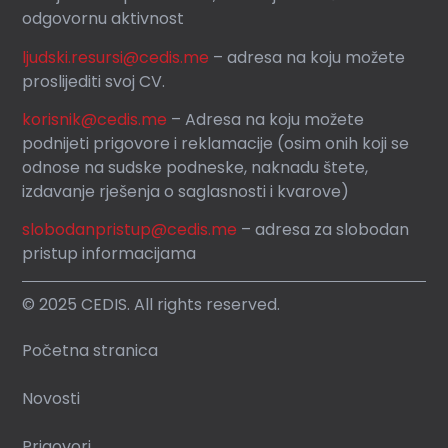
odgovornu aktivnost
ljudski.resursi@cedis.me
– adresa na koju možete
proslijediti svoj CV.
korisnik
@cedis.me
– Adresa na koju mo
žete
podnijeti prigovore i reklamacije (osim onih koji se
odnose na sudske podneske, naknadu štete,
izdavanje rješenja o saglasnosti i kvarove)
slobodanpristup@cedis.me
– adresa za slobodan
pristup informacijama
© 2025 CEDIS. All rights reserved.
Početna stranica
Novosti
Prigovori