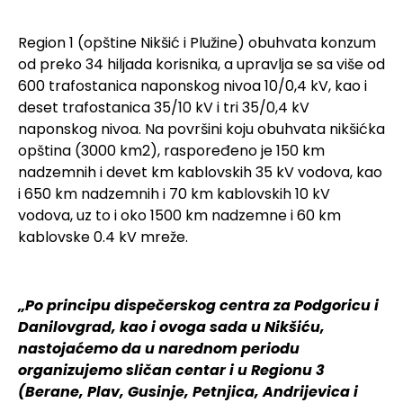
Region 1 (opštine Nikšić i Plužine) obuhvata konzum
od preko 34 hiljada korisnika, a upravlja se sa više od
600 trafostanica naponskog nivoa 10/0,4 kV, kao i
deset trafostanica 35/10 kV i tri 35/0,4 kV
naponskog nivoa. Na površini koju obuhvata nikšićka
opština (3000 km2), raspoređeno je 150 km
nadzemnih i devet km kablovskih 35 kV vodova, kao
i 650 km nadzemnih i 70 km kablovskih 10 kV
vodova, uz to i oko 1500 km nadzemne i 60 km
kablovske 0.4 kV mreže.
„Po principu dispečerskog centra za Podgoricu i
Danilovgrad, kao i ovoga sada u Nikšiću,
nastojaćemo da u narednom periodu
organizujemo sličan centar i u Regionu 3
(Berane, Plav, Gusinje, Petnjica, Andrijevica i