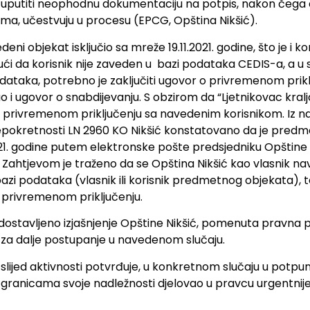
ć uputiti neophodnu dokumentaciju na potpis, nakon čega d
ima, učestvuju u procesu (EPCG, Opština Nikšić).
ni objekat isključio sa mreže 19.11.2021. godine, što je i
ći da korisnik nije zaveden u bazi podataka CEDIS-a, a u 
taka, potrebno je zaključiti ugovor o privremenom priklj
o i ugovor o snabdijevanju. S obzirom da “Ljetnikovac kralja 
o privremenom priključenju sa navedenim korisnikom. Iz na
epokretnosti LN 2960 KO Nikšić konstatovano da je predmet
2021. godine putem elektronske pošte predsjedniku Opštine
. Zahtjevom je traženo da se Opština Nikšić kao vlasnik nav
 bazi podataka (vlasnik ili korisnik predmetnog objekata),
 privremenom priključenju.
dostavljeno izjašnjenje Opštine Nikšić, pomenuta pravna pr
vi za dalje postupanje u navedenom slučaju.
 slijed aktivnosti potvrđuje, u konkretnom slučaju u potpu
 granicama svoje nadležnosti djelovao u pravcu urgentnij