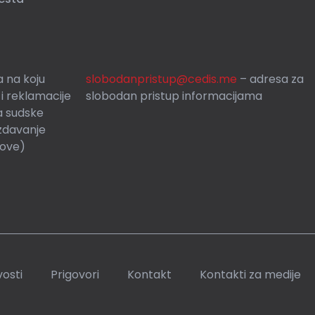
 na koju
slobodanpristup@cedis.me
– adresa za
 i reklamacije
slobodan pristup informacijama
a sudske
zdavanje
rove)
osti
Prigovori
Kontakt
Kontakti za medije