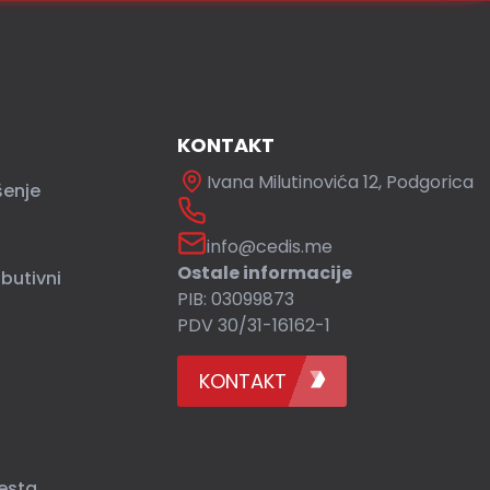
KONTAKT
Ivana Milutinovića 12, Podgorica
šenje
info@cedis.me
Ostale informacije
ibutivni
PIB: 03099873
PDV 30/31-16162-1
KONTAKT
esta