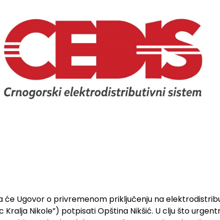
a će Ugovor o privremenom priključenju na elektrodistribu
c Kralja Nikole”) potpisati Opština Nikšić. U clju što urgen