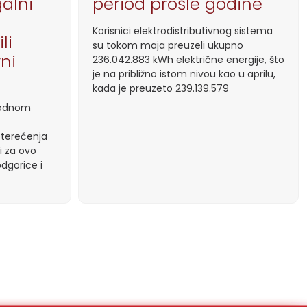
galni
period prošle godine
Korisnici elektrodistributivnog sistema
li
su tokom maja preuzeli ukupno
vni
236.042.883 kWh električne energije, što
je na približno istom nivou kao u aprilu,
kada je preuzeto 239.139.579
thodnom
pterećenja
i za ovo
dgorice i