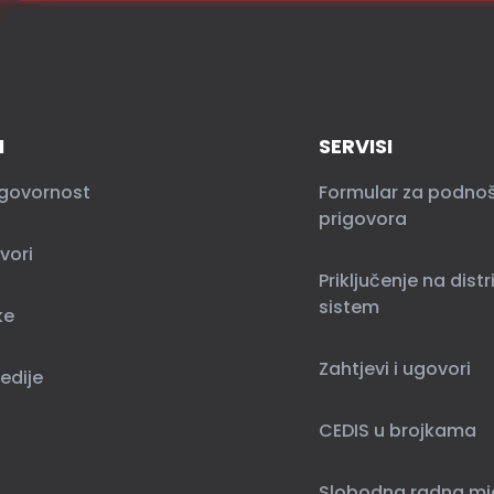
I
SERVISI
govornost
Formular za podno
prigovora
vori
Priključenje na distr
sistem
ke
Zahtjevi i ugovori
edije
CEDIS u brojkama
Slobodna radna mj