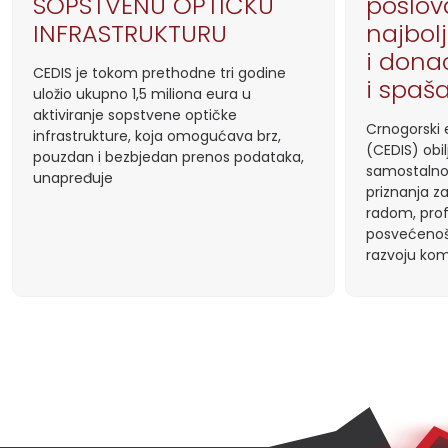
SOPSTVENU OPTIČKU
poslov
INFRASTRUKTURU
najbol
i donac
CEDIS je tokom prethodne tri godine
i spaš
uložio ukupno 1,5 miliona eura u
aktiviranje sopstvene optičke
Crnogorski e
infrastrukture, koja omogućava brz,
(CEDIS) obil
pouzdan i bezbjedan prenos podataka,
samostalno
unapređuje
priznanja z
radom, prof
posvećenoš
razvoju kom