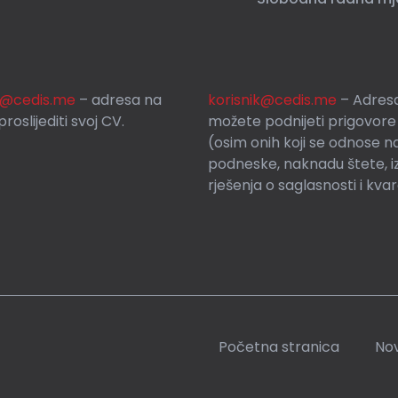
si@cedis.me
– adresa na
korisnik
@cedis.me
– Adresa
roslijediti svoj CV.
mo
žete podnijeti prigovore
(osim onih koji se odnose n
podneske, naknadu štete, i
rješenja o saglasnosti i kva
Početna stranica
Nov