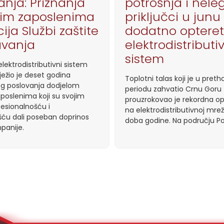
anja: Priznanja
potrošnja i nele
jim zaposlenima
priključci u junu
ija Službi zaštite
dodatno optereti
avanja
elektrodistributi
sistem
lektrodistributivni sistem
ježio je deset godina
Toplotni talas koji je u pre
g poslovanja dodjelom
periodu zahvatio Crnu Goru
aposlenima koji su svojim
prouzrokovao je rekordna o
esionalnošću i
na elektrodistributivnoj mrež
ću dali poseban doprinos
doba godine. Na području Po
panije.