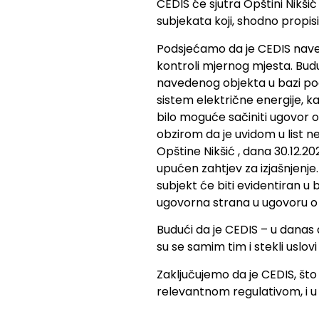
CEDIS će sjutra Opštini Nikši
subjekata koji, shodno propis
Podsjećamo da je CEDIS navede
kontroli mjernog mjesta. Budu
navedenog objekta u bazi poda
sistem električne energije, ka
bilo moguće sačiniti ugovor 
obzirom da je uvidom u list n
Opštine Nikšić , dana 30.12.
upućen zahtjev za izjašnjenje
subjekt će biti evidentiran u
ugovorna strana u ugovoru o
Budući da je CEDIS – u danas 
su se samim tim i stekli uslo
Zaključujemo da je CEDIS, što
relevantnom regulativom, i u