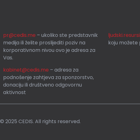
pr@cedis.me
– ukoliko ste predstavnik
ljudski.resur
medija ili želite proslijediti poziv na
koju možete p
korporativnom nivou ovo je adresa za
Vas.
kabinet@cedis.me
–
adresa za
podnošenje zahtjeva za sponzorstvo,
donaciju ili društveno odgovornu
aktivnost
© 2025 CEDIS. All rights reserved.