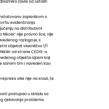
inamika zavisi od ostalih
 konstatovano zapisnikom o
svrhu evidentiranja
učenju na distributivni
Nikole” nije pravno lice, nije
vedenog razloga je, s
ni objekat vlasništvo 1/1
 Nikšić od strane CEDIS-a
edenog objekta izjasni koji
 te samim tim i naveden kao
epreka više nije na snazi, te
nosti postupao u skladu sa
eg rješavanja problema.