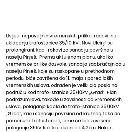
Usljed nepovoljnih vremenskih prilika, radovi na
uklapanju trafostanice 35/10 kV „Novi Ulcinj“ su
prolongirani, kao i rokovi za sanaciju površina u
naselju Pinješ. Prema aktulenom planu, ukoliko
vremenske prilike dozvole, sanacija saobraćajnica u
naselju Pinješ, koje su raskopane u prethodnom
periodu, biće završena do 11. maja. I pored loših
vremenskih uslova, odrađen je veliki dio posla na
području kod trafo-stanice 35/10kV „Grad“. Plan
podrazumijeva, takođe u zavsinosti od vremenskih
uslova, polaganje kabla do trafo-stanice 35/10kV
„Grad“, kao i sanaciju površina od kružnog toka do
pomenute trafostanice, čime će biti završeno
polaganje 35kV kabla u duzini od 4.2km. Nakon