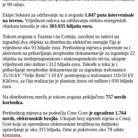
je 99 odsto.
Ekipe Sektora za održavanje su u avgustu
1.847
puta intervenisale
na terenu.
Vrijednost radova na održavanju elektro-energetskih
objekata iznosila je oko
303.935 hiljada eura.
Tokom avgusta u Tuzima i na Cetinju, završeni su radovi na
izgradnji dva objekta za distribuciju električne energije čija je
vrijednost oko 93 hiljade eura. Prethodnog mjeseca pokrenute su i
aktivnosti na pribavljanju neophodne dokumentacije za izgradnju 22
objekta na srednjenaponskom i niskonaponskom nivou, ukupne
vrijednosti oko milion i 312 hiljada eura. Takođe u toku je i
pribavljanje neophodne dokumentacije za izgradnju trafostanice
35/10 kV “Velje Brdo” i 10 kV postrojenja u trafostanici 110/10 kV
Kličevo, za čiju realizaciju je planiran iznos od million i 950 hiljada
eura.
Na distributivnu mrežu je tokom avgusta priključeno
757 novih
korisnika.
Prethodnog mjeseca na području Crne Gore
je ugrađeno
1.764
novih, elektronskih brojila
. Ukupan broj mjernih mjesta u Crnoj
Gori koja su opremljena elektronskim brojilima na daljinsko
upravljanje je oko 315 hiljada, čime je pokriveno oko 78 odsto
konzuma.