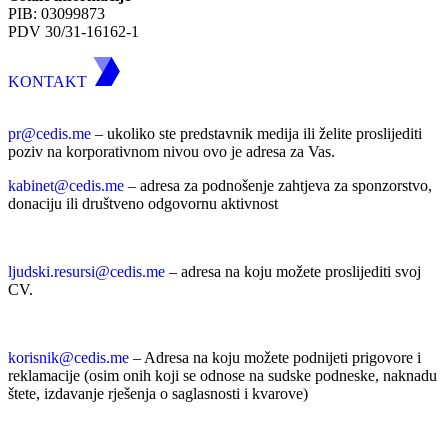
PIB: 03099873
PDV 30/31-16162-1
KONTAKT
pr@cedis.me
– ukoliko ste predstavnik medija ili želite proslijediti
poziv na korporativnom nivou ovo je adresa za Vas.
kabinet@cedis.me
–
adresa za podnošenje zahtjeva za sponzorstvo,
donaciju ili društveno odgovornu aktivnost
ljudski.resursi@cedis.me
– adresa na koju možete proslijediti svoj
CV.
korisnik
@cedis.me
– Adresa na koju mo
žete podnijeti prigovore i
reklamacije (osim onih koji se odnose na sudske podneske, naknadu
štete, izdavanje rješenja o saglasnosti i kvarove)