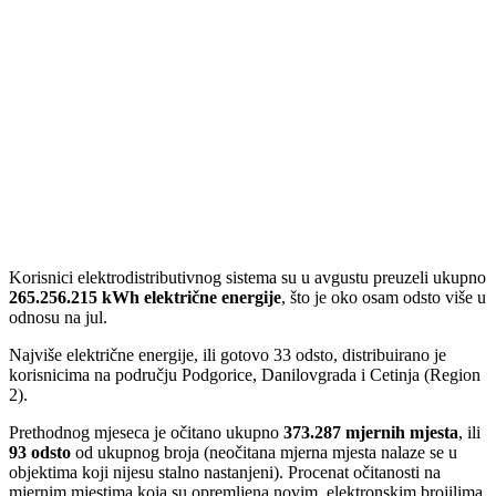
Korisnici elektrodistributivnog sistema su u avgustu preuzeli ukupno
265.256.215 kWh električne energije
, što je oko osam odsto više u
odnosu na jul.
Najviše električne energije, ili gotovo 33 odsto, distribuirano je
korisnicima na području Podgorice, Danilovgrada i Cetinja (Region
2).
Prethodnog mjeseca je očitano ukupno
373.287 mjernih mjesta
, ili
93 odsto
od ukupnog broja (neočitana mjerna mjesta nalaze se u
objektima koji nijesu stalno nastanjeni). Procenat očitanosti na
mjernim mjestima koja su opremljena novim, elektronskim brojilima