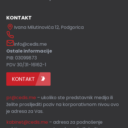
KONTAKT
Ivana Milutinovića 12, Podgorica
info@cedis.me
Ostale informacije
PIB: 03099873
PDV 30/31-16162-1
KONTAKT
pr@cedis.me
– ukoliko ste predstavnik medija ili
želite proslijediti poziv na korporativnom nivou ovo
je adresa za Vas.
kabinet@cedis.me
–
adresa za podnošenje