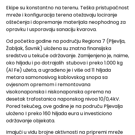
Ekipe su konstantno na terenu. Teška pristupačnost
mreže i konfiguracija terena otežavaju lociranje
oštećenja i dopremanje materijala neophodnog za
opravku I usporavaju sanaciju kvarova.
Od početka godine na području Regiona 7 (Pljevlja,
Žabljak, Šavnik) uložena su znatna finansijska
sredstva u tekuće održavanje. Zamijenjeno je, naime,
oko hiljadu i po dotrajalih stubova i preko 1.000 kg
(Al Fe) užeta, a ugrađeno je i više od 11 hiljada
metara samonosivog kablovskog snopa sa
ovjesnom opremom i remontovana
visokonaponska i niskonaponska oprema na
desetak trafostanica naponskog nivoa 10/0,4kV.
Pored tekućeg, ove godine je na područu Pljevalja
uloženo I preko 160 hiljada eura u investiciono
održavanje objekata.
Imajući u vidu brojne aktivnosti na pripremi mreže