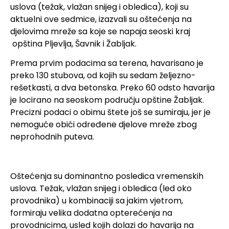
uslova (težak, vlažan snijeg i obledica), koji su
aktuelni ove sedmice, izazvali su oštećenja na
djelovima mreže sa koje se napaja seoski kraj
opština Pljevlja, Šavnik i Žabljak.
Prema prvim podacima sa terena, havarisano je
preko 130 stubova, od kojih su sedam željezno-
rešetkasti, a dva betonska. Preko 60 odsto havarija
je locirano na seoskom području opštine Žabljak.
Precizni podaci o obimu štete još se sumiraju, jer je
nemoguće obići određene djelove mreže zbog
neprohodnih puteva.
Oštećenja su dominantno posledica vremenskih
uslova. Težak, vlažan snijeg i obledica (led oko
provodnika) u kombinaciji sa jakim vjetrom,
formiraju velika dodatna opterećenja na
provodnicima, usled kojih dolazi do havarija na