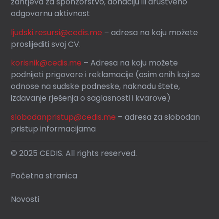
zahtjeva za sponzorstvo, donaciju ili društveno
odgovornu aktivnost
ljudski.resursi@cedis.me
– adresa na koju možete
proslijediti svoj CV.
korisnik
@cedis.me
– Adresa na koju mo
žete
podnijeti prigovore i reklamacije (osim onih koji se
odnose na sudske podneske, naknadu štete,
izdavanje rješenja o saglasnosti i kvarove)
slobodanpristup@cedis.me
– adresa za slobodan
pristup informacijama
© 2025 CEDIS. All rights reserved.
Početna stranica
Novosti