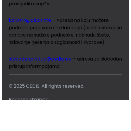
proslijediti svoj CV.
korisnik
@cedis.me
– Adresa na koju mo
žete
podnijeti prigovore i reklamacije (osim onih koji se
odnose na sudske podneske, naknadu štete,
izdavanje rješenja o saglasnosti i kvarove)
slobodanpristup@cedis.me
– adresa za slobodan
pristup informacijama
© 2025 CEDIS. All rights reserved.
Početna stranica
Novosti
Prigovori