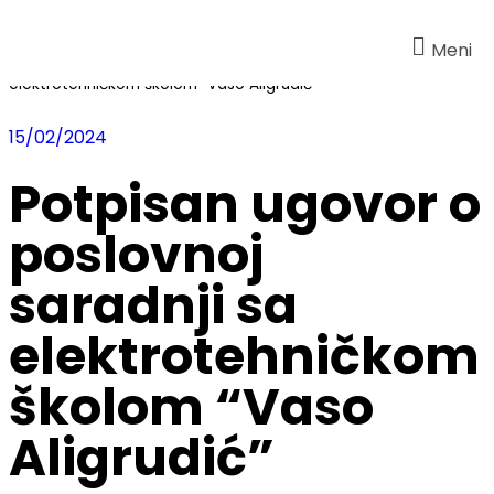
Meni
Početna
»
Novosti
»
Potpisan ugovor o poslovnoj saradnji sa
elektrotehničkom školom “Vaso Aligrudić”
15/02/2024
Potpisan ugovor o
poslovnoj
saradnji sa
elektrotehničkom
školom “Vaso
Aligrudić”