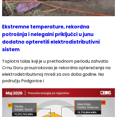
Ekstremne temperature, rekordna
potrošnja i nelegalni priključci u junu
dodatno opteretili elektrodistributivni
sistem
Toplotni talas koji je u prethodnom periodu zahvatio
Crnu Goru prouzrokovao je rekordna opterećenja na
elektrodistributivnoj mreži za ovo doba godine. Na
području Podgorice i