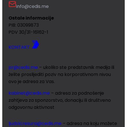
info@cedis.me
Ostale informacije
PIB: 03099873
PDV 30/31-16162-1
KONTAKT
pr@cedis.me
– ukoliko ste predstavnik medija ili
želite proslijediti poziv na korporativnom nivou
ovo je adresa za Vas.
kabinet@cedis.me
–
adresa za podnošenje
zahtjeva za sponzorstvo, donaciju ili društveno
odgovornu aktivnost
ljudski.resursi@cedis.me
– adresa na koju možete