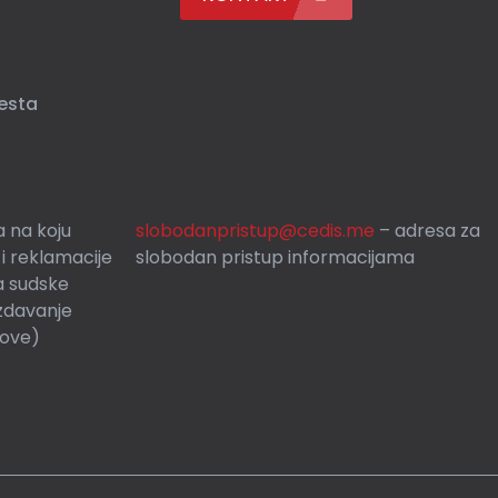
esta
 na koju
slobodanpristup@cedis.me
– adresa za
 i reklamacije
slobodan pristup informacijama
a sudske
zdavanje
rove)