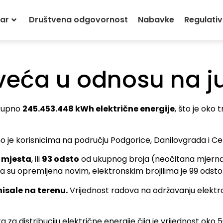
u odnosu na jun
ar
Društvena odgovornost
Nabavke
Regulati
 veća u odnosu na j
ukupno
245.453.448 kWh električne energije
, što je oko 
rano je korisnicima na području Podgorice, Danilovgrada i Ce
 mjesta
, ili
93 odsto
od ukupnog broja (neočitana mjerna m
a su opremljena novim, elektronskim brojilima je 99 odsto
isale na terenu.
Vrijednost radova na održavanju elektro
a za distribuciju električne energije čija je vrijednost oko