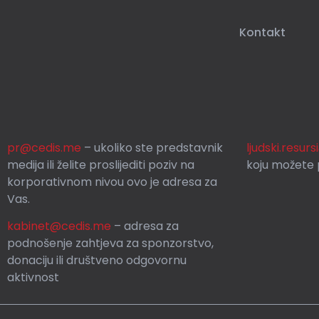
Kontakt
pr@cedis.me
– ukoliko ste predstavnik
ljudski.resur
medija ili želite proslijediti poziv na
koju možete p
korporativnom nivou ovo je adresa za
Vas.
kabinet@cedis.me
–
adresa za
podnošenje zahtjeva za sponzorstvo,
donaciju ili društveno odgovornu
aktivnost