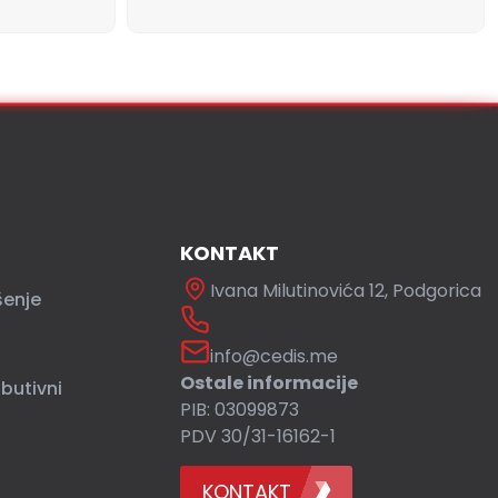
KONTAKT
Ivana Milutinovića 12, Podgorica
šenje
info@cedis.me
Ostale informacije
ibutivni
PIB: 03099873
PDV 30/31-16162-1
KONTAKT