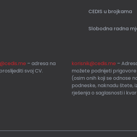
CEDIS u brojkama
Slobodna radna mj
si@cedis.me
– adresa na
korisnik
@cedis.me
– Adresa
roslijediti svoj CV.
mo
žete podnijeti prigovore
(osim onih koji se odnose n
podneske, naknadu štete, i
rješenja o saglasnosti i kva