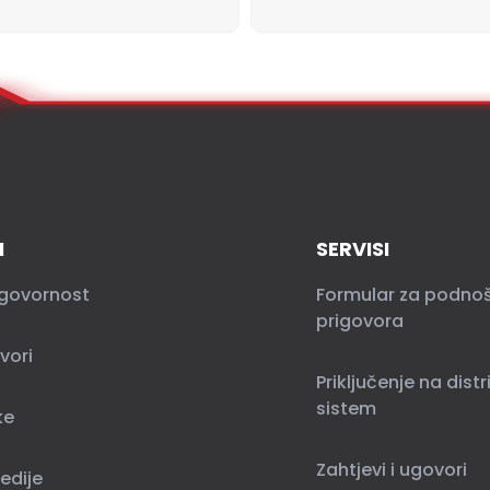
I
SERVISI
govornost
Formular za podno
prigovora
vori
Priključenje na distr
sistem
ke
Zahtjevi i ugovori
edije