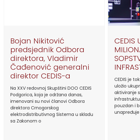
Bojan Nikitović
CEDIS 
predsjednik Odbora
MILION
direktora, Vladimir
SOPST
Čađenović generalni
INFRA
direktor CEDIS-a
CEDIS je to
uložio ukupn
Na XXV redovnoj Skupštini DOO CEDIS
aktiviranje
Podgorica, koja je održana danas,
infrastrukt
imenovani su novi članovi Odbora
pouzdan i 
direktora Crnogorskog
unapređuje
elektrodistributivnog Sistema u skladu
sa Zakonom o