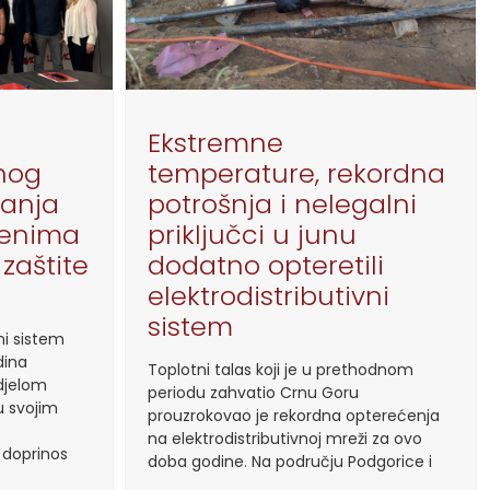
Ekstremne
nog
temperature, rekordna
nanja
potrošnja i nelegalni
lenima
priključci u junu
 zaštite
dodatno opteretili
elektrodistributivni
sistem
ni sistem
dina
Toplotni talas koji je u prethodnom
djelom
periodu zahvatio Crnu Goru
u svojim
prouzrokovao je rekordna opterećenja
na elektrodistributivnoj mreži za ovo
 doprinos
doba godine. Na području Podgorice i