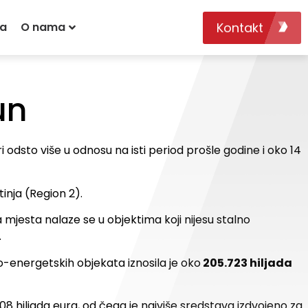
Kontakt
va
O nama
un
tri odsto više u odnosu na isti period prošle godine i oko 14
tinja (Region 2).
jesta nalaze se u objektima koji nijesu stalno
.
-energetskih objekata iznosila je oko
205.723 hiljada
 508 hiljada eura, od čega je najviše sredstava izdvojeno za