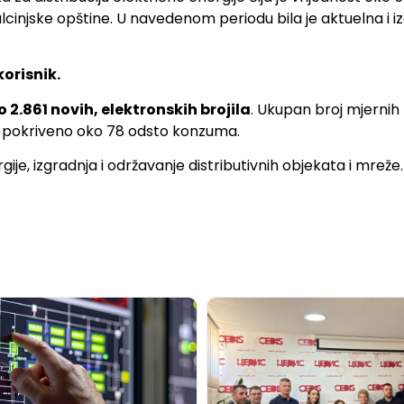
lcinjske opštine. U navedenom periodu bila je aktuelna i iz
korisnik.
o
2.861 novih, elektronskih brojila
. Ukupan broj mjernih
e je pokriveno oko 78 odsto konzuma.
ije, izgradnja i održavanje distributivnih objekata i mreže.