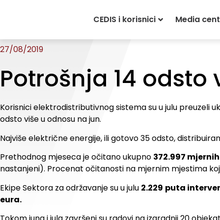
Početna
»
Novosti
»
Potrošnja 14 odsto veća 
CEDIS i korisnici
Media cent
27/08/2019
Potrošnja 14 odsto
Korisnici elektrodistributivnog sistema su u julu preuzeli 
odsto više u odnosu na jun.
Najviše električne energije, ili gotovo 35 odsto, distribui
Prethodnog mjeseca je očitano ukupno
372.997 mjernih
nastanjeni). Procenat očitanosti na mjernim mjestima koj
Ekipe Sektora za održavanje su u julu
2.229
puta interven
eura.
Tokom juna i jula završeni su radovi na izgradnji 20 objekat