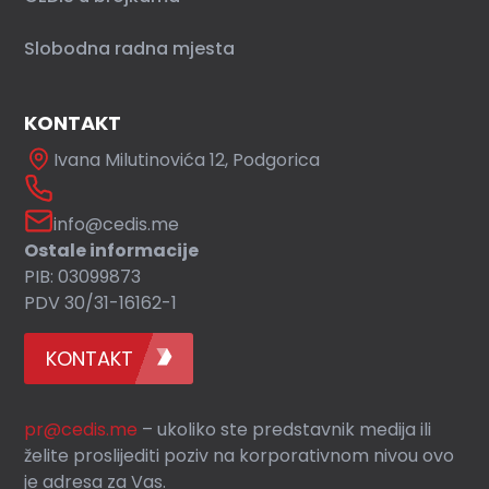
Slobodna radna mjesta
KONTAKT
Ivana Milutinovića 12, Podgorica
info@cedis.me
Ostale informacije
PIB: 03099873
PDV 30/31-16162-1
KONTAKT
pr@cedis.me
– ukoliko ste predstavnik medija ili
želite proslijediti poziv na korporativnom nivou ovo
je adresa za Vas.