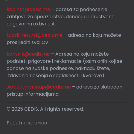
kabinet@cedis.me
–
adresa za podnošenje
zahtjeva za sponzorstvo, donaciju ili društveno
odgovornu aktivnost
ljudski.resursi@cedis.me
– adresa na koju možete
proslijediti svoj CV.
korisnik
@cedis.me
– Adresa na koju mo
žete
podnijeti prigovore i reklamacije (osim onih koji se
odnose na sudske podneske, naknadu štete,
izdavanje rješenja o saglasnosti i kvarove)
slobodanpristup@cedis.me
– adresa za slobodan
pristup informacijama
© 2025 CEDIS. All rights reserved.
Početna stranica