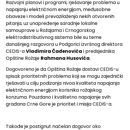
Razvojni planovi i programi, rješavanje problema u
napajanju električnom energijom, međusobne
obaveze i modeli prevazilaženja nekih otvorenih
pitanja, uz unapređenje saradnje lokalne
samouprave u Rožajama i Crnogorskog
elektrodistributivnog sistema bile su teme
današnjeg razgovora u Podgorici izvršnog direktora
CEDIS-a
Vladimira Čađenovića
i predsjednika
Opštine Rožaje
Rahmana Husovića
.
Dogovoreno je da Opština Rožaje dostavi CEDIS-u
spisak prioritetnih problema koji se mogu zajednički
rješavati u cilju podizanja nivoa kvaliteta napajanja
električnom energijom korisnika rožajskog
konzuma. Pouzdano i kvalitetno napajanje svih
građana Crne Gore je prioritet i misija CEDIS-a.
Takođe je postignut načelan dogovor oko