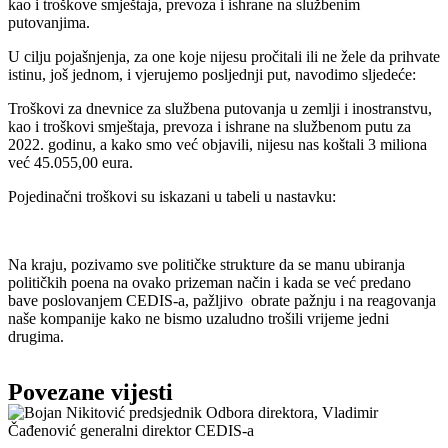
kao i troškove smještaja, prevoza i ishrane na službenim
putovanjima.
U cilju pojašnjenja, za one koje nijesu pročitali ili ne žele da prihvate
istinu, još jednom, i vjerujemo posljednji put, navodimo sljedeće:
Troškovi za dnevnice za službena putovanja u zemlji i inostranstvu,
kao i troškovi smještaja, prevoza i ishrane na službenom putu za
2022. godinu, a kako smo već objavili, nijesu nas koštali 3 miliona
već 45.055,00 eura.
Pojedinačni troškovi su iskazani u tabeli u nastavku:
Na kraju, pozivamo sve političke strukture da se manu ubiranja
političkih poena na ovako prizeman način i kada se već predano
bave poslovanjem CEDIS-a, pažljivo obrate pažnju i na reagovanja
naše kompanije kako ne bismo uzaludno trošili vrijeme jedni
drugima.
Povezane vijesti