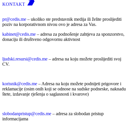
KONTAKT
pr@cedis.me
– ukoliko ste predstavnik medija ili želite proslijediti
poziv na korporativnom nivou ovo je adresa za Vas.
kabinet@cedis.me
–
adresa za podnošenje zahtjeva za sponzorstvo,
donaciju ili društveno odgovornu aktivnost
ljudski.resursi@cedis.me
– adresa na koju možete proslijediti svoj
CV.
korisnik
@cedis.me
– Adresa na koju mo
žete podnijeti prigovore i
reklamacije (osim onih koji se odnose na sudske podneske, naknadu
štete, izdavanje rješenja o saglasnosti i kvarove)
slobodanpristup@cedis.me
– adresa za slobodan pristup
informacijama