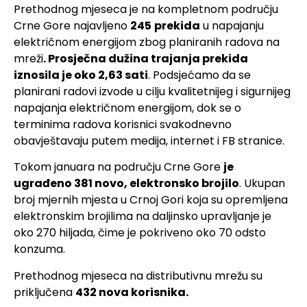
Prethodnog mjeseca je na kompletnom području
Crne Gore najavljeno
245
prekida
u napajanju
električnom energijom zbog planiranih radova na
mreži
. Prosječna dužina trajanja prekida
iznosila je oko 2,63 sati
. Podsjećamo da se
planirani radovi izvode u cilju kvalitetnijeg i sigurnijeg
napajanja električnom energijom, dok se o
terminima radova korisnici svakodnevno
obavještavaju putem medija, internet i FB stranice.
Tokom januara na području Crne Gore
je
ugrađeno 381 novo, elektronsko brojilo
. Ukupan
broj mjernih mjesta u Crnoj Gori koja su opremljena
elektronskim brojilima na daljinsko upravljanje je
oko 270 hiljada, čime je pokriveno oko 70 odsto
konzuma.
Prethodnog mjeseca na distributivnu mrežu su
priključena
432 nova korisnika.