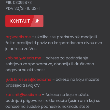
PIB: 03099873
PDV 30/31-16162-1
KONTAKT
pr@cedis.me
– ukoliko ste predstavnik medija ili
želite proslijediti poziv na korporativnom nivou ovo
je adresa za Vas.
kabinet@cedis.me
–
adresa za podnošenje
zahtjeva za sponzorstvo, donaciju ili društveno
odgovornu aktivnost
ljudski.resursi@cedis.me
– adresa na koju možete
proslijediti svoj CV.
korisnik
@cedis.me
– Adresa na koju mo
žete
podnijeti prigovore i reklamacije (osim onih koji se
odnose na sudske podneske, naknadu štete,