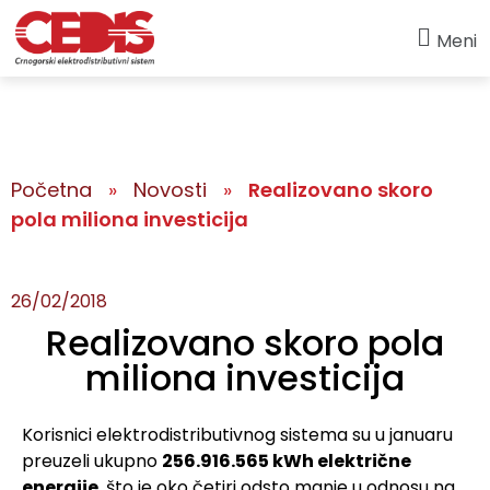
Meni
Početna
»
Novosti
»
Realizovano skoro
pola miliona investicija
26/02/2018
Realizovano skoro pola
miliona investicija
Korisnici elektrodistributivnog sistema su u januaru
preuzeli ukupno
256.916.565 kWh električne
energije
, što je oko četiri odsto manje u odnosu na