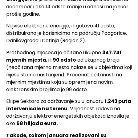
decembar i oko 14 odsto manje u odnosu na januar
prošle godine.
Najviše električne energije, ili gotovo 41 odsto,
distribuirano je korisnicima na području Podgorice,
Danilovgrada i Cetinja (Region 2).
Prethodnog mjeseca je očitano ukupno
347.741
mjernih mjesta
, ili
90 odsto
od ukupnog broja
(neočitana mjerna mjesta nalaze se u objektima koji
nijesu stalno nastanjeni). Procenat očitanosti na
mjernim mjestima koja su opremljena novim,
elektronskim brojilima je 99 odsto.
Ekipe Sektora za održavanje su u januaru
1.243 puta
intervenisale na terenu.
Vrijednost radova na
održavanju elektro-energetskih objekata iznosila je
oko
68 hiljada eura.
Takođe, tokom januara realizovani su