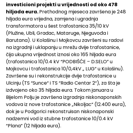
investicioni projekti u vrijednosti od oko 478
hiljada eura.
Prethodnog mjeseca završena je 248
hiljada eura vrijedna, zamjena i ugradnja
transformatora u šest trafostanica 35/10 kV
(Plužine, Ubli, Gradac, Mataruge, Njeguvođa i
Barutana). U Kolašinu i Mojkovcu završeni su radovi
na izgradnji i uklapanju u mrežu dvije trafostanice,
čija ukupna vrijednost iznosi oko 165 hiljada eura
(trafostanica 10/0.4 kV “PODBIŠĆE – D.SELO” u
Mojkovcu i trafostanica 10/0,4kV „ LUG“ u Kolašinu).
Završene su i rekonstrukcije dvije trafostanice u
Ulcinju (TS “Sunce“ i TS “Radio Centar 2“), za šta je
izdvojeno oko 35 hiljada eura. Tokom januara u
Bijelom Polju je završena izgradnja niskonaponskih
vodova iz nove trafostanice „Nikoljac“ (12.400 eura),
dok je u Podgorici rekonstruisan niskonaponski
nadzemni vod iz stubne trafostanice 10/0.4 kV
“Plana” (12 hiljada eura).