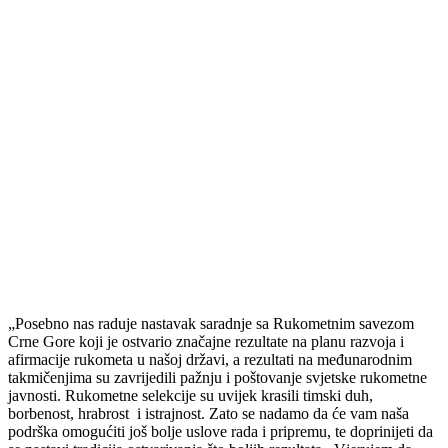
„Posebno nas raduje nastavak saradnje sa Rukometnim savezom
Crne Gore koji je ostvario značajne rezultate na planu razvoja i
afirmacije rukometa u našoj državi, a rezultati na međunarodnim
takmičenjima su zavrijedili pažnju i poštovanje svjetske rukometne
javnosti. Rukometne selekcije su uvijek krasili timski duh,
borbenost, hrabrost i istrajnost. Zato se nadamo da će vam naša
podrška omogućiti još bolje uslove rada i pripremu, te doprinijeti da