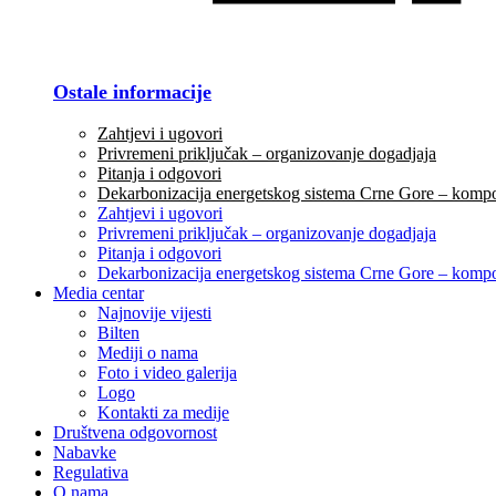
Ostale informacije
Zahtjevi i ugovori
Privremeni priključak – organizovanje dogadjaja
Pitanja i odgovori
Dekarbonizacija energetskog sistema Crne Gore – komp
Zahtjevi i ugovori
Privremeni priključak – organizovanje dogadjaja
Pitanja i odgovori
Dekarbonizacija energetskog sistema Crne Gore – komp
Media centar
Najnovije vijesti
Bilten
Mediji o nama
Foto i video galerija
Logo
Kontakti za medije
Društvena odgovornost
Nabavke
Regulativa
O nama