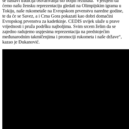
se nastavi tradicija ostvarivanja što boljih rezultata. Vjerujem da
ćemo našu žensku reprezentaciju gledati na Olimpijskim igrama u
Tokiju, naše rukometaše na Evropskom prvenstvu naredne godine,
te da će se Savez, a i Crna Gora pokazati kao dobri domaćini
Evropskog prvenstva za kadetkinje. CEDIS uvijek ulaže u prave
vrijednosti i pruža podršku najboljima. Svim srcem želim da se
zajedno radujemo uspjesima reprezentacija na predstojećim
međunarodnim takmičenjima i promociji rukometa i naše države“,
kazao je Đukanović.