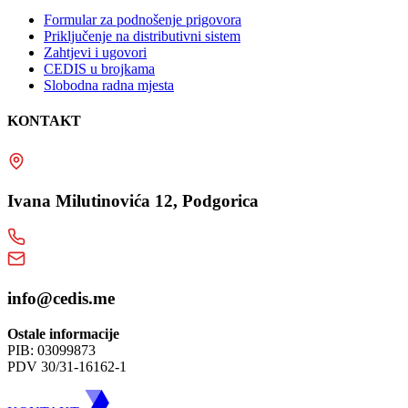
Formular za podnošenje prigovora
Priključenje na distributivni sistem
Zahtjevi i ugovori
CEDIS u brojkama
Slobodna radna mjesta
KONTAKT
Ivana Milutinovića 12, Podgorica
info@cedis.me
Ostale informacije
PIB: 03099873
PDV 30/31-16162-1