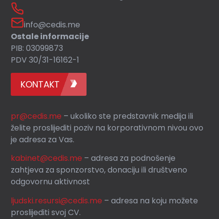
info@cedis.me
Ostale informacije
PIB: 03099873
PDV 30/31-16162-1
KONTAKT
pr@cedis.me
– ukoliko ste predstavnik medija ili
želite proslijediti poziv na korporativnom nivou ovo
je adresa za Vas.
kabinet@cedis.me
–
adresa za podnošenje
zahtjeva za sponzorstvo, donaciju ili društveno
odgovornu aktivnost
ljudski.resursi@cedis.me
– adresa na koju možete
proslijediti svoj CV.