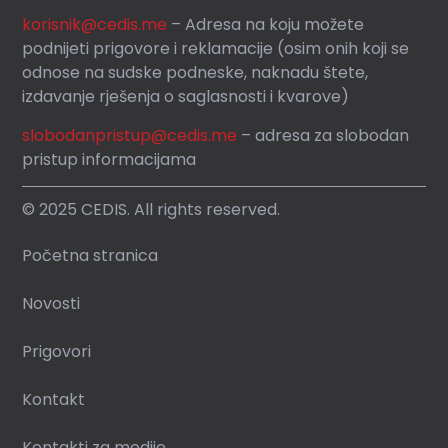
korisnik
@cedis.me
– Adresa na koju mo
žete
podnijeti prigovore i reklamacije (osim onih koji se
odnose na sudske podneske, naknadu štete,
izdavanje rješenja o saglasnosti i kvarove)
slobodanpristup@cedis.me
– adresa za slobodan
pristup informacijama
© 2025 CEDIS. All rights reserved.
Početna stranica
Novosti
Prigovori
Kontakt
Kontakti za medije