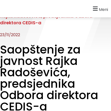
Početna
»
Novosti
»
Saopštenje za javnost
Meni
Rajka Radoševića, predsjednika Odbora
direktora CEDIS-a
23/11/2022
Saopštenje za
javnost Rajka
Radoševića,
predsjednika
Odbora direktora
CEDIS-a