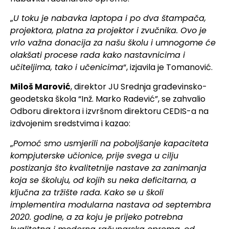
„
U toku je nabavka laptopa i po dva štampača,
projektora, platna za projektor i zvučnika. Ovo je
vrlo važna donacija za našu školu i umnogome će
olakšati procese rada kako nastavnicima i
učiteljima, tako i učenicima
“, izjavila je Tomanović.
Miloš Marović
, direktor JU Srednja građevinsko-
geodetska škola “Inž. Marko Radević”, se zahvalio
Odboru direktora i izvršnom direktoru CEDIS-a na
izdvojenim sredstvima i kazao:
„
Pomoć smo usmjerili na poboljšanje kapaciteta
kompjuterske učionice, prije svega u cilju
postizanja što kvalitetnije nastave za zanimanja
koja se školuju, od kojih su neka deficitarna, a
ključna za tržište rada. Kako se u školi
implementira modularna nastava od septembra
2020. godine, a za koju je prijeko potrebna