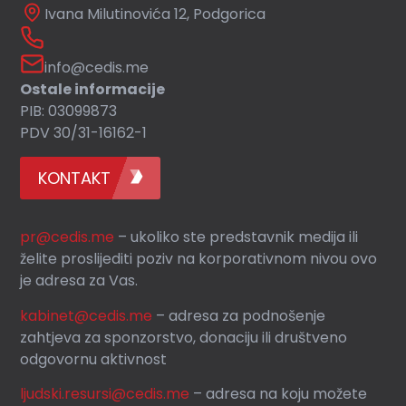
Ivana Milutinovića 12, Podgorica
info@cedis.me
Ostale informacije
PIB: 03099873
PDV 30/31-16162-1
KONTAKT
pr@cedis.me
– ukoliko ste predstavnik medija ili
želite proslijediti poziv na korporativnom nivou ovo
je adresa za Vas.
kabinet@cedis.me
–
adresa za podnošenje
zahtjeva za sponzorstvo, donaciju ili društveno
odgovornu aktivnost
ljudski.resursi@cedis.me
– adresa na koju možete