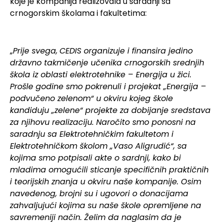
koje je kompanija realizovala u saradnji sa
crnogorskim školama i fakultetima:
„
Prije svega,
CEDIS organizuje i finansira jedino
državno takmičenje učenika crnogorskih srednjih
škola iz oblasti elektrotehnike – Energija u žici.
Prošle godine smo pokrenuli i projekat „Energija –
podvučeno zelenom“ u okviru kojeg škole
kandiduju „zelene“ projekte za dobijanje sredstava
za njihovu realizaciju. Naročito smo ponosni na
saradnju sa Elektrotehničkim fakultetom i
Elektrotehničkom školom „Vaso Aligrudić“, sa
kojima smo potpisali akte o sardnji, kako bi
mladima omogućili sticanje specifičnih praktičnih
i teorijskih znanja u okviru naše kompanije. Osim
navedenog, brojni su i ugovori o donacijama
zahvaljujući kojima su naše škole opremljene na
savremeniji način. Želim da naglasim da je