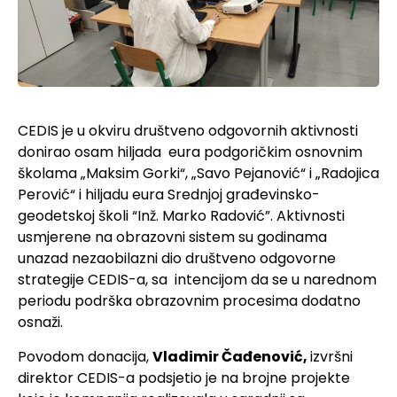
CEDIS je u okviru društveno odgovornih aktivnosti
donirao osam hiljada eura podgoričkim osnovnim
školama „Maksim Gorki“, „Savo Pejanović“ i „Radojica
Perović“ i hiljadu eura Srednjoj građevinsko-
geodetskoj školi “Inž. Marko Radović”. Aktivnosti
usmjerene na obrazovni sistem su godinama
unazad nezaobilazni dio društveno odgovorne
strategije CEDIS-a, sa intencijom da se u narednom
periodu podrška obrazovnim procesima dodatno
osnaži.
Povodom donacija,
Vladimir Čađenović,
izvršni
direktor CEDIS-a podsjetio je na brojne projekte