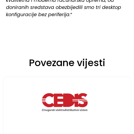
kvalitetna i moderna računarska oprema, od
doniranih sredstava obezbijedili smo tri desktop
konfiguracije bez periferija
.“
Povezane vijesti