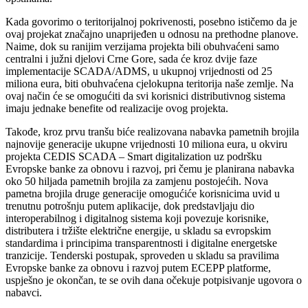
Kada govorimo o teritorijalnoj pokrivenosti, posebno ističemo da je
ovaj projekat značajno unaprijeđen u odnosu na prethodne planove.
Naime, dok su ranijim verzijama projekta bili obuhvaćeni samo
centralni i južni djelovi Crne Gore, sada će kroz dvije faze
implementacije SCADA/ADMS, u ukupnoj vrijednosti od 25
miliona eura, biti obuhvaćena cjelokupna teritorija naše zemlje. Na
ovaj način će se omogućiti da svi korisnici distributivnog sistema
imaju jednake benefite od realizacije ovog projekta.
Takođe, kroz prvu tranšu biće realizovana nabavka pametnih brojila
najnovije generacije ukupne vrijednosti 10 miliona eura, u okviru
projekta CEDIS SCADA – Smart digitalization uz podršku
Evropske banke za obnovu i razvoj, pri čemu je planirana nabavka
oko 50 hiljada pametnih brojila za zamjenu postojećih. Nova
pametna brojila druge generacije omogućiće korisnicima uvid u
trenutnu potrošnju putem aplikacije, dok predstavljaju dio
interoperabilnog i digitalnog sistema koji povezuje korisnike,
distributera i tržište električne energije, u skladu sa evropskim
standardima i principima transparentnosti i digitalne energetske
tranzicije. Tenderski postupak, sproveden u skladu sa pravilima
Evropske banke za obnovu i razvoj putem ECEPP platforme,
uspješno je okončan, te se ovih dana očekuje potpisivanje ugovora o
nabavci.