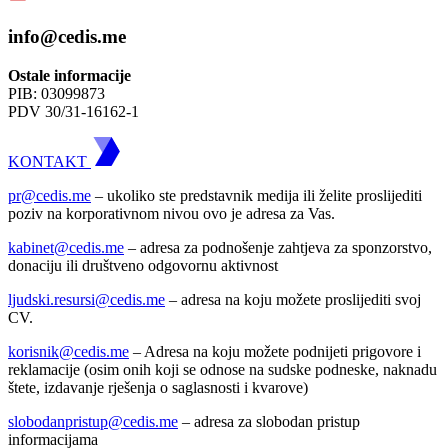
info@cedis.me
Ostale informacije
PIB: 03099873
PDV 30/31-16162-1
KONTAKT
pr@cedis.me
– ukoliko ste predstavnik medija ili želite proslijediti
poziv na korporativnom nivou ovo je adresa za Vas.
kabinet@cedis.me
–
adresa za podnošenje zahtjeva za sponzorstvo,
donaciju ili društveno odgovornu aktivnost
ljudski.resursi@cedis.me
– adresa na koju možete proslijediti svoj
CV.
korisnik
@cedis.me
– Adresa na koju mo
žete podnijeti prigovore i
reklamacije (osim onih koji se odnose na sudske podneske, naknadu
štete, izdavanje rješenja o saglasnosti i kvarove)
slobodanpristup@cedis.me
– adresa za slobodan pristup
informacijama