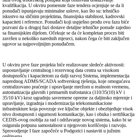
kvalifikacija. U okviru pomenute faze tendera ocjenjuje se da li
ponuđači ispunjavaju minimalne uslove, kao što su: tehničko
iskustvo na sličnim projektima, finansijska stabilnost, kadrovski
kapaciteti i reference. Ponuđači koji uspješno prođu ovu fazu biće
pozvani da u drugoj fazi dostave detaljne tehničke ponude zajedno
sa finansijskim dijelom. Očekuje se da će kompletan proces biti
završen u nekoliko narednih mjeseci, nakon čega će biti zaključen
ugovor sa najpovoljnijim ponuđačem.
U okviru prve faze projekta biće realizovane sledeće aktivnosti:
uspostavljanje centralnog i rezervnog data centra sa visokom
dostupnošću i kapacitetom za dalji razvoj Sistema, implementacija
naprednog ADMS/SCADA softverskog rješenja, koje omogućava
centralizovano praćenje i upravljanje mrežom u realnom vremenu,
automatizacija glavnih i primarnih trafostanica (110/35(10) kV i
35/10 kV) kroz ugradnju savremene opreme za daljinsko mjerenje i
upravljanje, izgradnja i modernizacija telekomunikacione
infrastrukture koja povezuje sve ključne objekte i obezbjeđuje visok
nivo dostupnosti i sigurnosti komunikacije, kao i obuka i sertifikacija
CEDIS-ovog osoblja za rad i održavanje novog sistema, kako bi se
osigurala potpuna samostalnost u njegovom korišćenju i razvoju.
Sprovodjenje I faze započeće u Podgorici i nastaviti u južnim
opštinama.