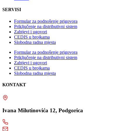
SERVISI
Formular za podnošenje prigovora
Priključenje na distributivni sistem
Zahtjevi i ugovori
CEDIS u brojkama
Slobodna radna mjesta
Formular za podnošenje prigovora
Priključenje na distributivni sistem
Zahtjevi i ugovori
CEDIS u brojkama
Slobodna radna mjesta
KONTAKT
Ivana Milutinovića 12, Podgorica