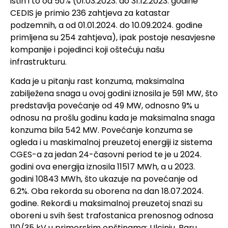
istih i to od 50% (01.03.2023. do 31.12.2023. godine
CEDIS je primio 236 zahtjeva za katastar
podzemnih, a od 01.01.2024. do 10.09.2024. godine
primljena su 254 zahtjeva), ipak postoje nesavjesne
kompanije i pojedinci koji oštećuju našu
infrastrukturu.
Kada je u pitanju rast konzuma, maksimalna
zabilježena snaga u ovoj godini iznosila je 591 MW, što
predstavlja povećanje od 49 MW, odnosno 9% u
odnosu na prošlu godinu kada je maksimalna snaga
konzuma bila 542 MW. Povećanje konzuma se
ogleda i u maskimalnoj preuzetoj energiji iz sistema
CGES-a za jedan 24-časovni period te je u 2024.
godini ova energija iznosila 11517 MWh, a u 2023.
godini 10843 MWh, što ukazuje na povećanje od
6.2%. Oba rekorda su oborena na dan 18.07.2024.
godine. Rekordi u maksimalnoj preuzetoj snazi su
oboreni u svih šest trafostanica prenosnog odnosa
110/35 kV u primorskim opštinama: Ulcinju, Baru,