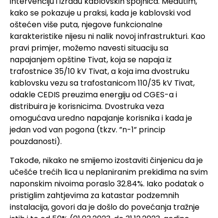
intervenciju i izradu kablovskih spojnica. Međutim,
kako se pokazuje u praksi, kada je kablovski vod
oštećen više puta, njegove funkcionalne
karakteristike nijesu ni nalik novoj infrastrukturi. Kao
pravi primjer, možemo navesti situaciju sa
napajanjem opštine Tivat, koja se napaja iz
trafostnice 35/10 kV Tivat, a koja ima dvostruku
kablovsku vezu sa trafostanicom 110/35 kV Tivat,
odakle CEDIS preuzima energiju od CGES-a i
distribuira je korisnicima. Dvostruka veza
omogućava uredno napajanje korisnika i kada je
jedan vod van pogona (tkzv. ”n-1” princip
pouzdanosti).
Takođe, nikako ne smijemo izostaviti činjenicu da je
učešće trećih lica u neplaniranim prekidima na svim
naponskim nivoima poraslo 32.84%. Iako podatak o
pristiglim zahtjevima za katastar podzemnih
instalacija, govori da je došlo do povećanja tražnje