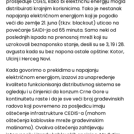
prosljeđuje CGES, kako bi električnu energiju mogla
distribuirati krajnjim korisnicima. Tako je nestanak
napajanja električnom energijom koji je pogodio
veći dio zemlje 21. juna (tkzv. blackout) uticao na
povećanje SAIDI-ja od 65 minuta. Samo neki od
poslednjih ispada na prenosnoj mreži koji su
uzrokovali beznaponsko stanje, desili su se 3, 19 i 28.
avgusta kada su bez napona ostale opštine: Kotor,
Ulcinj i Herceg Novi.
Kada govorimo o prekidima u napajanju
električnom energijom, izazovi za unapređenje
kvaliteta funkcionisanja distributivnog sistema se
ogledaju i u činjenici da konzum Crne Gore u
kontinuitetu raste i da je sve veći broj građevinskih
radova koji povremeno za posljedicu imaju
oštećenje infrastrukture CEDIS-a (mahom
oštećenja kablovske mreže građevinskim
mašinama). Ovakva oštećenja zahtijevaju