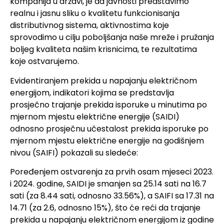
kompanija u državi, je da javnosti predstavimo
realnu i jasnu sliku o kvalitetu funkcionisanja
distributivnog sistema, aktivnostima koje
sprovodimo u cilju poboljšanja naše mreže i pružanja
boljeg kvaliteta našim krisnicima, te rezultatima
koje ostvarujemo.
Evidentiranjem prekida u napajanju električnom
energijom, indikatori kojima se predstavlja
prosječno trajanje prekida isporuke u minutima po
mjernom mjestu električne energije (SAIDI)
odnosno prosječnu učestalost prekida isporuke po
mjernom mjestu električne energije na godišnjem
nivou (SAIFI) pokazali su sledeće:
Poređenjem ostvarenja za prvih osam mjeseci 2023.
i 2024. godine, SAIDI je smanjen sa 25.14 sati na 16.7
sati (za 8.44 sati, odnosno 33.56%), a SAIFI sa 17.31 na
14.71 (za 2.6, odnosno 15%), što će reći da trajanje
prekida u napajanju električnom energijom iz godine