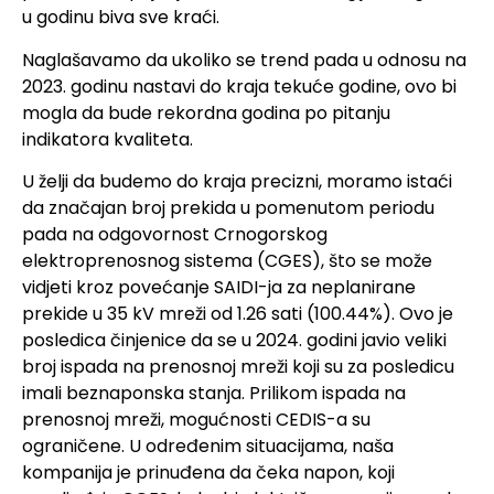
u godinu biva sve kraći.
Naglašavamo da ukoliko se trend pada u odnosu na
2023. godinu nastavi do kraja tekuće godine, ovo bi
mogla da bude rekordna godina po pitanju
indikatora kvaliteta.
U želji da budemo do kraja precizni, moramo istaći
da značajan broj prekida u pomenutom periodu
pada na odgovornost Crnogorskog
elektroprenosnog sistema (CGES), što se može
vidjeti kroz povećanje SAIDI-ja za neplanirane
prekide u 35 kV mreži od 1.26 sati (100.44%). Ovo je
posledica činjenice da se u 2024. godini javio veliki
broj ispada na prenosnoj mreži koji su za posledicu
imali beznaponska stanja. Prilikom ispada na
prenosnoj mreži, mogućnosti CEDIS-a su
ograničene. U određenim situacijama, naša
kompanija je prinuđena da čeka napon, koji