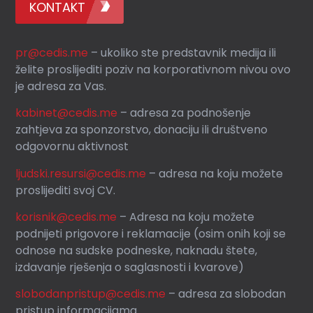
KONTAKT
pr@cedis.me
– ukoliko ste predstavnik medija ili
želite proslijediti poziv na korporativnom nivou ovo
je adresa za Vas.
kabinet@cedis.me
–
adresa za podnošenje
zahtjeva za sponzorstvo, donaciju ili društveno
odgovornu aktivnost
ljudski.resursi@cedis.me
– adresa na koju možete
proslijediti svoj CV.
korisnik
@cedis.me
– Adresa na koju mo
žete
podnijeti prigovore i reklamacije (osim onih koji se
odnose na sudske podneske, naknadu štete,
izdavanje rješenja o saglasnosti i kvarove)
slobodanpristup@cedis.me
– adresa za slobodan
pristup informacijama