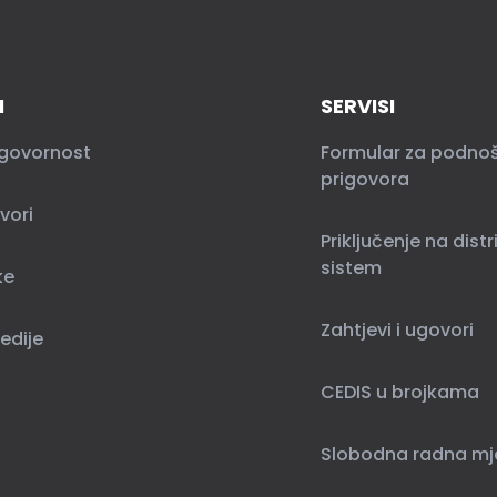
I
SERVISI
govornost
Formular za podno
prigovora
vori
Priključenje na distr
sistem
ke
Zahtjevi i ugovori
edije
CEDIS u brojkama
Slobodna radna mj