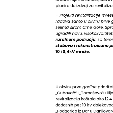
planira da izdvoji za revitali
– Projekti revitalizacije mre
radova samo u okviru prve g
selima širom Crne Gore. Spr
ugradili novu, visokokvaltit
ruralnom području
, sa ter
stubova i rekonstruisano p
10 i 0,4kV mreže.
U okviru prve
godine
priorite
„Gubavač“ i „Tomaševo“u Bijelo
revitalizacija koštala oko 12.
dodatnih pet 10 kV dalekovoda (
„Podgorica iz Dg“ u Danilovgr