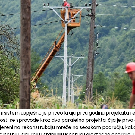
ni sistem uspješno je priveo kraju prvu godinu projekata re
sti se sprovode kroz dva paralelna projekta, čija je prva
smjereni na rekonstrukciju mreže na seoskom području, kako
alitetniju, sigurniju i stabilniju isporuku električne energije