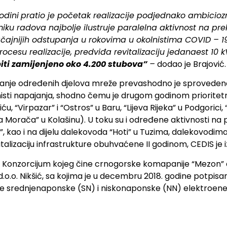
odini
pratio je početak realizacije podjednako ambicioz
u radova najbolje ilustruje paralelna aktivnost na prek
ačajnijih odstupanja u rokovima u okolnistima COVID – 19
procesu realizacije, predviđa revitalizaciju jedanaest 10
biti zamijenjeno oko 4.200 stubova”
–
dodao je Brajović.
iranje određenih djelova mreže prevashodno je sproveden
anisti napajanja, shodno čemu je drugom godinom priorit
ću, “Virpazar” i “Ostros” u Baru, “Lijeva Rijeka” u Podgorici
rnja Morača” u Kolašinu). U toku su i određene aktivnosti n
 kao i na dijelu dalekovoda “Hoti” u Tuzima, dalekovodima “
vitalizaciju infrastrukture obuhvaćene II godinom, CEDIS je i
Konzorcijum kojeg čine crnogorske komapanije “Mezon” d.
d.o.o. Nikšić, sa kojima je u decembru 2018. godine potpis
ije srednjenaponske (SN) i niskonaponske (NN) elektroen