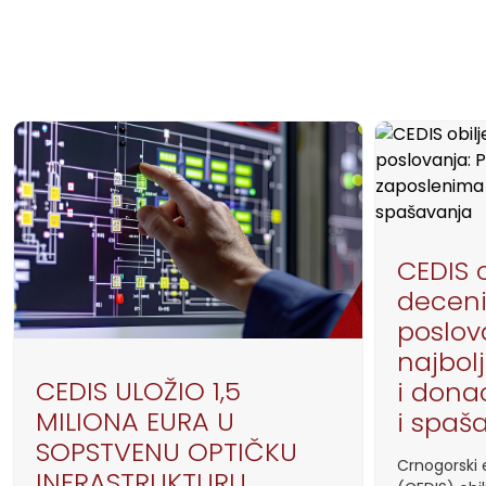
CEDIS o
deceni
poslov
najbol
CEDIS ULOŽIO 1,5
i donac
MILIONA EURA U
i spaš
SOPSTVENU OPTIČKU
Crnogorski e
INFRASTRUKTURU