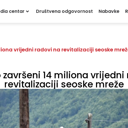
dia centar
Društvena odgovornost
Nabavke
R
iona vrijedni radovi na revitalizaciji seoske mrež
završeni 14 miliona vrijedni
revitalizaciji seoske mreže