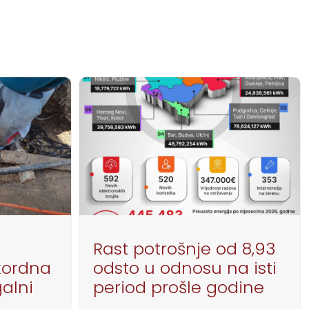
Rast potrošnje od 8,93
kordna
odsto u odnosu na isti
galni
period prošle godine