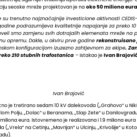
zaciju seoske mreže projektovan je na
oko 50 miliona eura
že su trenutno najznačajnije investicione aktivnosti CEDIS
odine podrazumijeva kvalitetnije napajanje za preko 10 
oveli smo zamjenu svih dotrajalih elemenata mreže na p
etnu opremu. Dakle, u okviru prve godine
rekonstruisano 
enskom konfiguracijom izuzezno zahtjevnom za ekipe
. Za
reko 210 stubnih trafostanica
–
istakao je
Ivan Brajovi
Ivan Brajović
tno je tretirano sedam 10 kV dalekovoda („Grahovo“ u Nikšić
m Polju, „Dolac“ u Beranama, „Slap Zete“ u Danilovgradu i 
4 miliona eura. Istovremeno je realizovana i 1.9 miliona eura
„Vrela“ na Cetinju, „Mavrijan“ u Ulcinju, „Krivošije“ u Kotor
adu).