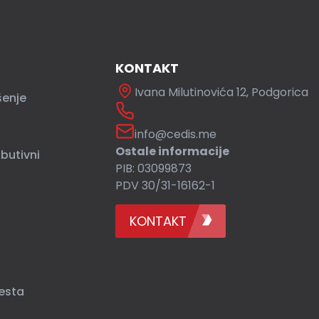
KONTAKT
Ivana Milutinovića 12, Podgorica
šenje
info@cedis.me
Ostale informacije
ibutivni
PIB: 03099873
PDV 30/31-16162-1
KONTAKT
esta