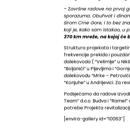
– Z
avršne radove na prvoj g
sporazuma. Obuhvat i dinamik
širom Crne Gore, i to bez zn
koji je, kako sam istakao, u 
370 km mreže, na kojoj će 
Struktura projekata i target
frekvencije prekida i pouzd
dalekovoda ( “Velimlje” u Nikši
“Boljanići” u Pljevljima i “Go
dalekovodu “Mrke – Petrovići”,
“Konjuhe” u Andrijevici. Za re
Podsjećamo da radove izvodi 
Team” d.o.o. Budva i “Ramel” 
potrebe Projekta revitalizac
[envira-gallery id=”10063″]