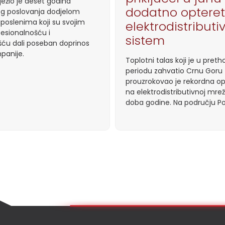
ježio je deset godina
dodatno optereti
g poslovanja dodjelom
aposlenima koji su svojim
elektrodistributi
esionalnošću i
sistem
ću dali poseban doprinos
panije.
Toplotni talas koji je u pre
periodu zahvatio Crnu Goru
prouzrokovao je rekordna o
na elektrodistributivnoj mrež
doba godine. Na području Po