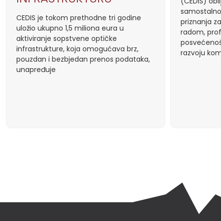
(CEDIS) obil
samostalno
CEDIS je tokom prethodne tri godine
priznanja z
uložio ukupno 1,5 miliona eura u
radom, prof
aktiviranje sopstvene optičke
posvećenoš
infrastrukture, koja omogućava brz,
razvoju kom
pouzdan i bezbjedan prenos podataka,
unapređuje