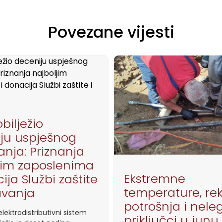
Povezane vijesti
bilježio
ju uspješnog
anja: Priznanja
jim zaposlenima
Ekstremne
ija Službi zaštite
temperature, re
avanja
potrošnja i nele
lektrodistributivni sistem
priključci u junu