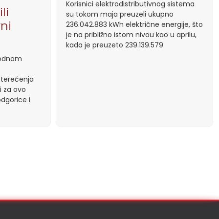
Korisnici elektrodistributivnog sistema
li
su tokom maja preuzeli ukupno
vni
236.042.883 kWh električne energije, što
je na približno istom nivou kao u aprilu,
kada je preuzeto 239.139.579
thodnom
pterećenja
i za ovo
dgorice i