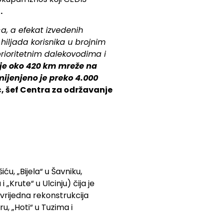
.
-a, a efekat izvedenih
hiljada korisnika u brojnim
rioritetnim dalekovodima i
je oko 420 km mreže na
mijenjeno je preko 4.000
ć, šef Centra za održavanje
u, „Bijela“ u Šavniku,
„Krute“ u Ulcinju) čija je
 vrijedna rekonstrukcija
u, „Hoti“ u Tuzima i