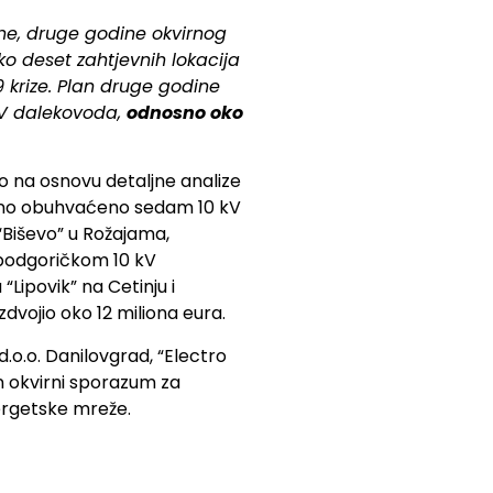
ne, druge godine okvirnog
o deset zahtjevnih lokacija
 krize. Plan druge godine
 kV dalekovoda,
odnosno oko
o na osnovu detaljne analize
etno obuhvaćeno sedam 10 kV
, “Biševo” u Rožajama,
a podgoričkom 10 kV
Lipovik” na Cetinju i
zdvojio oko 12 miliona eura.
o.o. Danilovgrad, “Electro
an okvirni sporazum za
ergetske mreže.