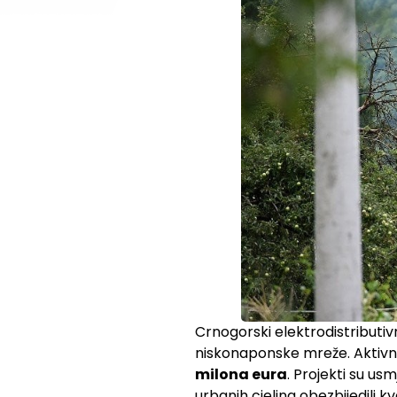
Crnogorski elektrodistributiv
niskonaponske mreže. Aktivno
milona eura
. Projekti su u
urbanih cjelina obezbijedili kv