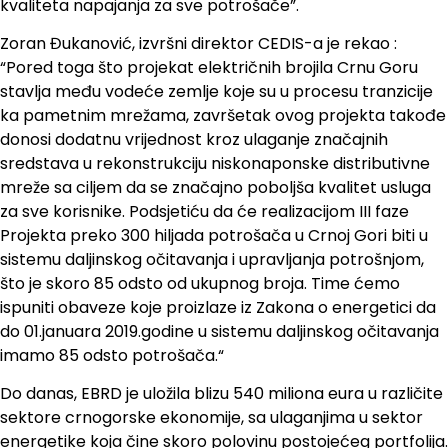
kvaliteta napajanja za sve potrošače”.
Zoran Đukanović, izvršni direktor CEDIS-a je rekao :
“Pored toga što projekat električnih brojila Crnu Goru
stavlja među vodeće zemlje koje su u procesu tranzicije
ka pametnim mrežama, završetak ovog projekta takođe
donosi dodatnu vrijednost kroz ulaganje značajnih
sredstava u rekonstrukciju niskonaponske distributivne
mreže sa ciljem da se značajno poboljša kvalitet usluga
za sve korisnike. Podsjetiću da će realizacijom III faze
Projekta preko 300 hiljada potrošača u Crnoj Gori biti u
sistemu daljinskog očitavanja i upravljanja potrošnjom,
što je skoro 85 odsto od ukupnog broja. Time ćemo
ispuniti obaveze koje proizlaze iz Zakona o energetici da
do 01.januara 2019.godine u sistemu daljinskog očitavanja
imamo 85 odsto potrošača.“
Do danas, EBRD je uložila blizu 540 miliona eura u različite
sektore crnogorske ekonomije, sa ulaganjima u sektor
energetike koja čine skoro polovinu postojećeg portfolija.