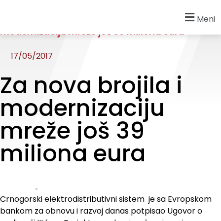
Početna
»
Novosti
»
Za nova brojila i
Meni
modernizaciju mreže još 39 miliona eura
17/05/2017
Za nova brojila i
modernizaciju
mreže još 39
miliona eura
Crnogorski elektrodistributivni sistem je sa Evropskom
bankom za obnovu i razvoj danas potpisao Ugovor o