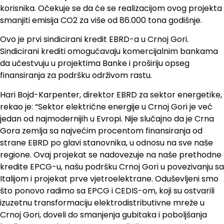
korisnika. Očekuje se da će se realizacijom ovog projekta
smanjiti emisija CO2 za više od 86.000 tona godišnje.
Ovo je prvi sindicirani kredit EBRD-a u Crnoj Gori.
Sindicirani krediti omogućavaju komercijalnim bankama
da učestvuju u projektima Banke i proširiju opseg
finansiranja za podršku održivom rastu.
Hari Bojd-Karpenter, direktor EBRD za sektor energetike,
rekao je: “Sektor električne energije u Crnoj Gori je već
jedan od najmodernijih u Evropi. Nije slučajno da je Crna
Gora zemlja sa najvećim procentom finansiranja od
strane EBRD po glavi stanovnika, u odnosu na sve naše
regione. Ovaj projekat se nadovezuje na naše prethodne
kredite EPCG-u, našu podršku Crnoj Gori u povezivanju sa
Italijom i projekat prve vjetroelektrane. Oduševljeni smo
što ponovo radimo sa EPCG i CEDIS-om, koji su ostvarili
izuzetnu transformaciju elektrodistributivne mreže u
Crnoj Gori, doveli do smanjenja gubitaka i poboljšanja