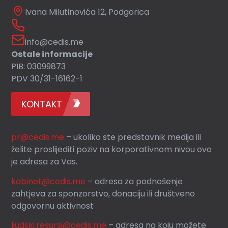
Ivana Milutinovića 12, Podgorica
info@cedis.me
Ostale informacije
PIB: 03099873
PDV 30/31-16162-1
KONTAKT
pr@cedis.me
– ukoliko ste predstavnik medija ili
želite proslijediti poziv na korporativnom nivou ovo
je adresa za Vas.
kabinet@cedis.me
–
adresa za podnošenje
zahtjeva za sponzorstvo, donaciju ili društveno
odgovornu aktivnost
ljudski.resursi@cedis.me
– adresa na koju možete