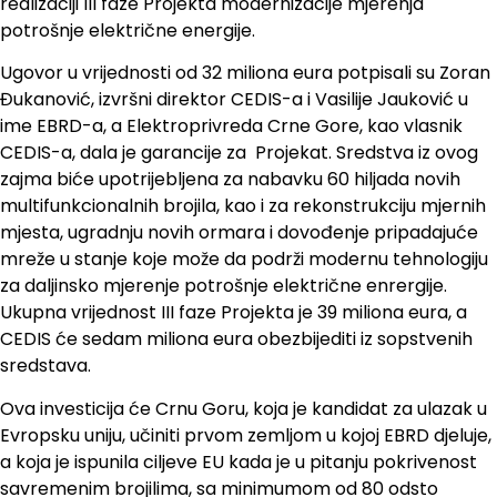
realizaciji III faze Projekta modernizacije mjerenja
potrošnje električne energije.
Ugovor u vrijednosti od 32 miliona eura potpisali su Zoran
Đukanović, izvršni direktor CEDIS-a i Vasilije Jauković u
ime EBRD-a, a Elektroprivreda Crne Gore, kao vlasnik
CEDIS-a, dala je garancije za Projekat. Sredstva iz ovog
zajma biće upotrijebljena za nabavku 60 hiljada novih
multifunkcionalnih brojila, kao i za rekonstrukciju mjernih
mjesta, ugradnju novih ormara i dovođenje pripadajuće
mreže u stanje koje može da podrži modernu tehnologiju
za daljinsko mjerenje potrošnje električne enrergije.
Ukupna vrijednost III faze Projekta je 39 miliona eura, a
CEDIS će sedam miliona eura obezbijediti iz sopstvenih
sredstava.
Ova investicija će Crnu Goru, koja je kandidat za ulazak u
Evropsku uniju, učiniti prvom zemljom u kojoj EBRD djeluje,
a koja je ispunila ciljeve EU kada je u pitanju pokrivenost
savremenim brojilima, sa minimumom od 80 odsto