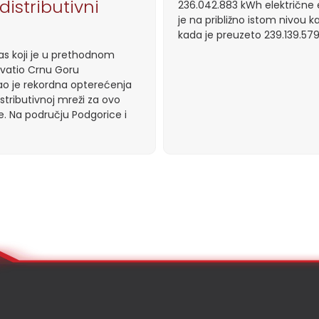
distributivni
236.042.883 kWh električne e
je na približno istom nivou ka
kada je preuzeto 239.139.57
las koji je u prethodnom
vatio Crnu Goru
o je rekordna opterećenja
stributivnoj mreži za ovo
. Na području Podgorice i