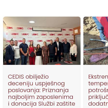
CEDIS obilježio
Ekstr
deceniju uspješnog
temper
poslovanja: Priznanja
potrošn
najboljim zaposlenima
priklju
i donacija Službi zaštite
dodatn