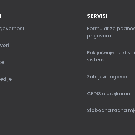
I
SERVISI
govornost
Formular za podno
prigovora
vori
Priključenje na distr
sistem
ke
Zahtjevi i ugovori
edije
CEDIS u brojkama
Slobodna radna mj