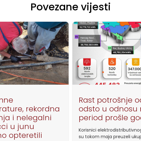
Povezane vijesti
emne
Rast potrošnje o
ature, rekordna
odsto u odnosu n
ja i nelegalni
period prošle g
čci u junu
Korisnici elektrodistributivn
o opteretili
su tokom maja preuzeli uku