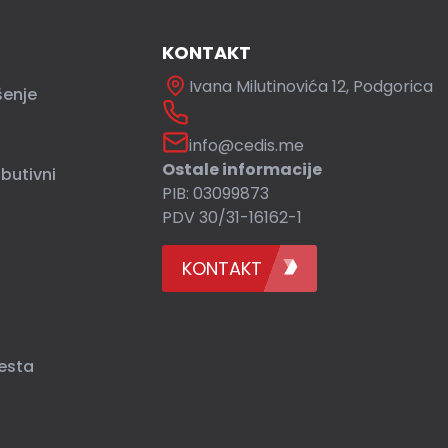
KONTAKT
Ivana Milutinovića 12, Podgorica
šenje
info@cedis.me
Ostale informacije
ibutivni
PIB: 03099873
PDV 30/31-16162-1
KONTAKT
esta