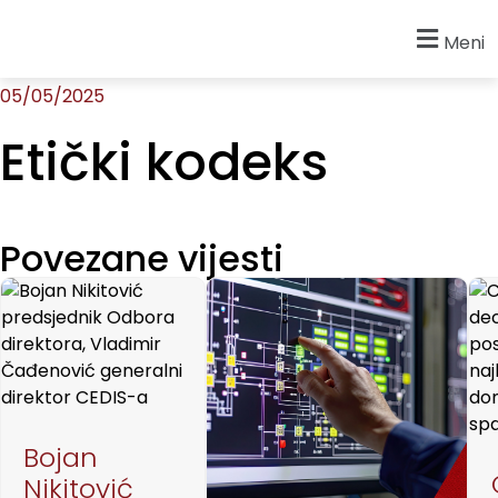
Početna
»
Regulations
»
Etički kodeks
Meni
05/05/2025
Etički kodeks
Povezane vijesti
Bojan
Nikitović