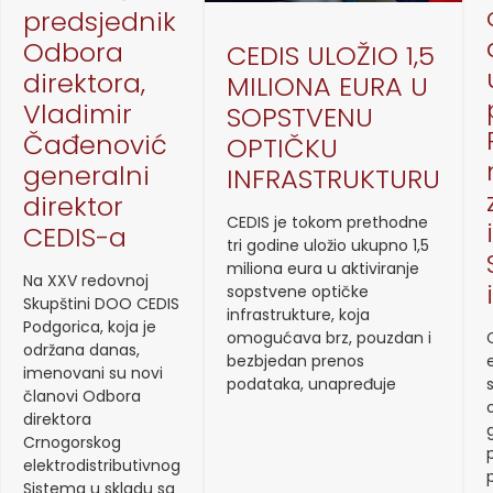
predsjednik
Odbora
CEDIS ULOŽIO 1,5
direktora,
MILIONA EURA U
Vladimir
SOPSTVENU
Čađenović
OPTIČKU
generalni
INFRASTRUKTURU
direktor
CEDIS je tokom prethodne
CEDIS-a
tri godine uložio ukupno 1,5
miliona eura u aktiviranje
Na XXV redovnoj
sopstvene optičke
Skupštini DOO CEDIS
infrastrukture, koja
Podgorica, koja je
omogućava brz, pouzdan i
održana danas,
bezbjedan prenos
imenovani su novi
podataka, unapređuje
članovi Odbora
direktora
Crnogorskog
elektrodistributivnog
Sistema u skladu sa