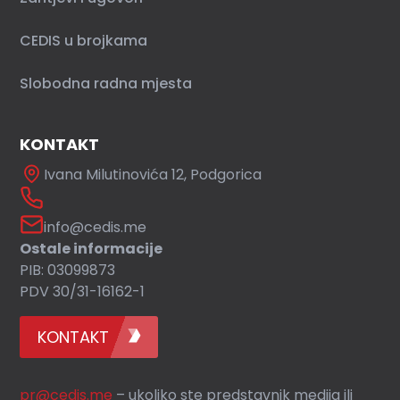
CEDIS u brojkama
Slobodna radna mjesta
KONTAKT
Ivana Milutinovića 12, Podgorica
info@cedis.me
Ostale informacije
PIB: 03099873
PDV 30/31-16162-1
KONTAKT
pr@cedis.me
– ukoliko ste predstavnik medija ili