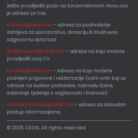
želite proslijediti poziv na korporativnom nivou ovo
je adresa za Vas.
kabinet@cedis.me
–
adresa za podnošenje
zahtjeva za sponzorstvo, donaciju ili društveno
odgovornu aktivnost
ljudski.resursi@cedis.me
– adresa na koju možete
proslijediti svoj CV.
korisnik
@cedis.me
– Adresa na koju mo
žete
podnijeti prigovore i reklamacije (osim onih koji se
odnose na sudske podneske, naknadu štete,
izdavanje rješenja o saglasnosti i kvarove)
slobodanpristup@cedis.me
– adresa za slobodan
pristup informacijama
© 2025 CEDIS. All rights reserved.