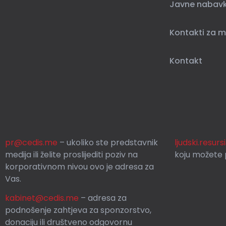
Javne nabav
Kontakti za m
Kontakt
pr@cedis.me
– ukoliko ste predstavnik
ljudski.resur
medija ili želite proslijediti poziv na
koju možete p
korporativnom nivou ovo je adresa za
Vas.
kabinet@cedis.me
–
adresa za
podnošenje zahtjeva za sponzorstvo,
donaciju ili društveno odgovornu