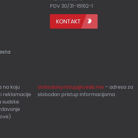
PDV 30/31-16162-1
KONTAKT
esta
 na koju
slobodanpristup@cedis.me
– adresa za
 i reklamacije
slobodan pristup informacijama
a sudske
zdavanje
rove)