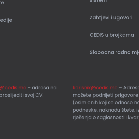
sistem
ke
Zahtjevi i ugovori
edije
CEDIS u brojkama
Slobodna radna mj
si@cedis.me
– adresa na
korisnik
@cedis.me
– Adresa
roslijediti svoj CV.
mo
žete podnijeti prigovore
(osim onih koji se odnose n
podneske, naknadu štete, i
rješenja o saglasnosti i kva