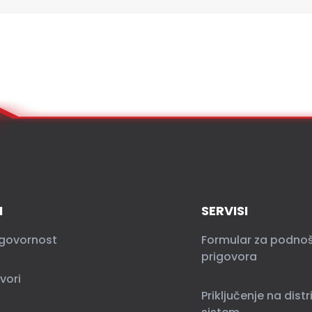
I
SERVISI
govornost
Formular za podno
prigovora
vori
Priključenje na distr