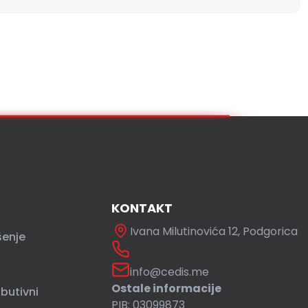
KONTAKT
Ivana Milutinovića 12, Podgorica
šenje
info@cedis.me
Ostale informacije
ibutivni
PIB: 03099873