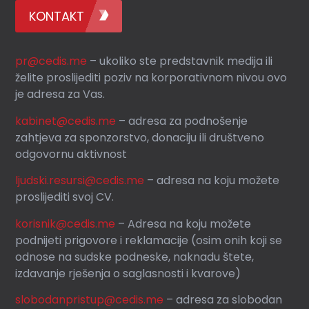
KONTAKT
pr@cedis.me
– ukoliko ste predstavnik medija ili
želite proslijediti poziv na korporativnom nivou ovo
je adresa za Vas.
kabinet@cedis.me
–
adresa za podnošenje
zahtjeva za sponzorstvo, donaciju ili društveno
odgovornu aktivnost
ljudski.resursi@cedis.me
– adresa na koju možete
proslijediti svoj CV.
korisnik
@cedis.me
– Adresa na koju mo
žete
podnijeti prigovore i reklamacije (osim onih koji se
odnose na sudske podneske, naknadu štete,
izdavanje rješenja o saglasnosti i kvarove)
slobodanpristup@cedis.me
– adresa za slobodan